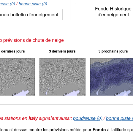
euse (0)
/
bonne piste (0)
Fondo Historique
ondo bulletin d'enneigement
d'enneigement
 prévisions de chute de neige
 derniers jours
3 derniers jours
3 prochains jours
s stations en
Italy
signalent aussi:
poudreuse (0)
/
bonne piste 
bleau ci-dessus montre les prévisions météo pour
Fondo
à l'altitude s