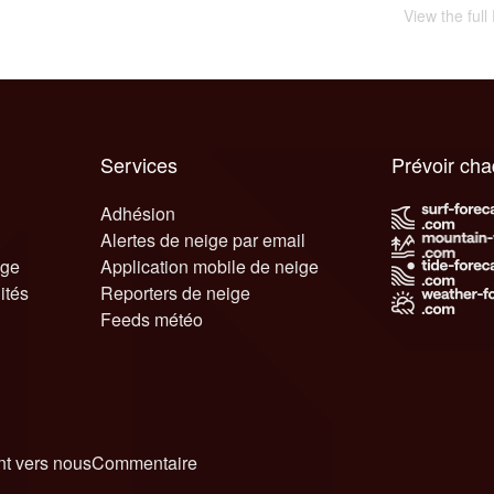
View the ful
Services
Prévoir ch
Adhésion
Alertes de neige par email
ige
Application mobile de neige
ités
Reporters de neige
Feeds météo
t vers nous
Commentaire