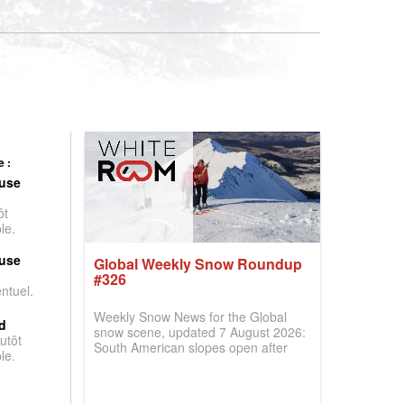
 :
use
ôt
le.
use
Global Weekly Snow Roundup
#326
entuel.
Weekly Snow News for the Global
d
snow scene, updated 7 August 2026:
utôt
South American slopes open after
le.
huge snowfalls, New Zealand posts
best conditions of season so far,
Australian areas open most terrain of