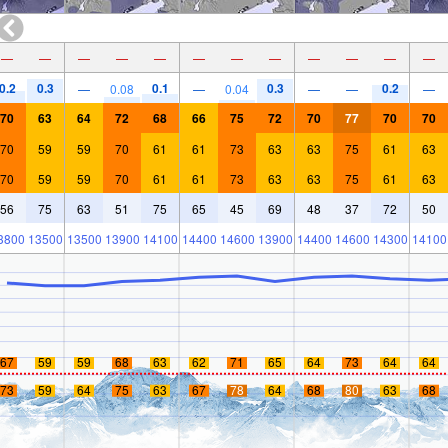
—
—
—
—
—
—
—
—
—
—
—
—
0.2
0.3
0.1
0.3
0.2
—
0.08
—
0.04
—
—
—
70
63
64
72
68
66
75
72
70
77
70
70
70
59
59
70
61
61
73
63
63
75
61
63
70
59
59
70
61
61
73
63
63
75
61
63
56
75
63
51
75
65
45
69
48
37
72
50
3800
13500
13500
13900
14100
14400
14600
13900
14400
14600
14300
14100
67
59
59
68
63
62
71
65
64
73
64
64
73
59
64
75
63
67
78
64
68
80
63
68