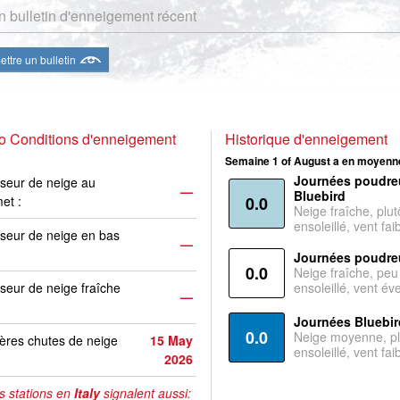
 bulletin d'enneigement récent
ttre un bulletin
o Conditions d'enneigement
Historique d'enneigement
Semaine 1 of August a en moyenne
Journées poudre
seur de neige au
—
Bluebird
et :
0.0
Neige fraîche, plut
ensoleillé, vent faib
seur de neige en bas
—
Journées poudre
0.0
Neige fraîche, peu
seur de neige fraîche
ensoleillé, vent év
—
Journées Bluebir
0.0
Neige moyenne, pl
ères chutes de neige
15 May
ensoleillé, vent faib
2026
s stations en
Italy
signalent aussi: