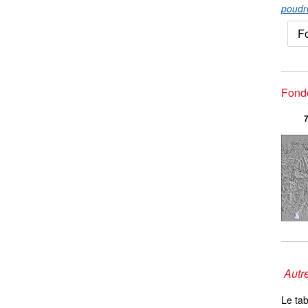
poudr
F
Fondo
7
Autre
Le ta