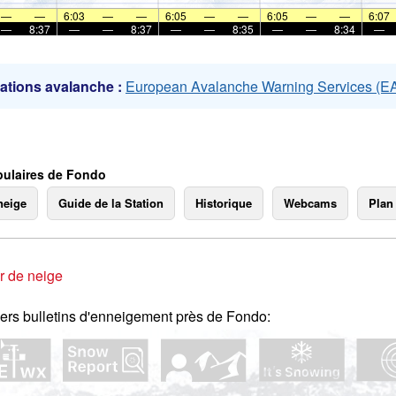
mer
—
—
6:03
—
—
6:05
—
—
6:05
—
—
6:07
—
8:37
—
—
8:37
—
—
8:35
—
—
8:34
—
ations avalanche :
European Avalanche Warning Services (
ulaires de Fondo
neige
Guide de la Station
Historique
Webcams
Plan
r de neige
ers bulletins d'enneigement près de Fondo: