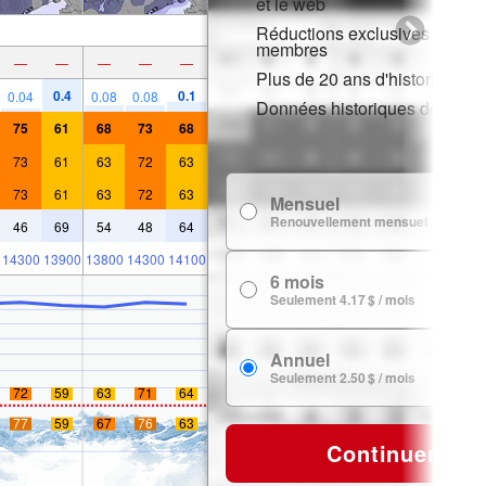
et le web
Réductions exclusives pour l
membres
—
—
—
—
—
Plus de 20 ans d'historique d
0.4
0.1
0.04
0.08
0.08
Données historiques de neig
75
61
68
73
68
73
61
63
72
63
73
61
63
72
63
Mensuel
7
Renouvellement mensuel
46
69
54
48
64
14300
13900
13800
14300
14100
6 mois
24
Seulement 4.17 $ / mois
Annuel
29
Seulement 2.50 $ / mois
72
59
63
71
64
77
59
67
76
63
Continuer