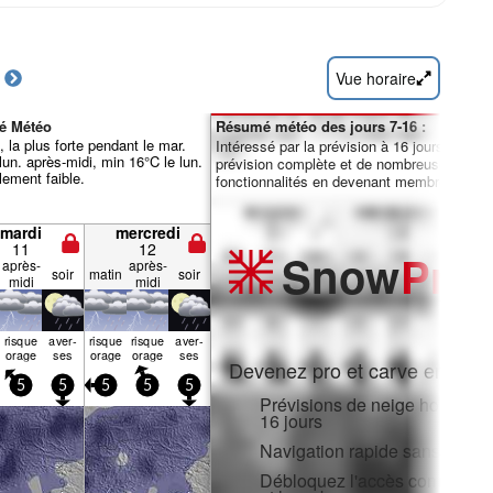
Vue horaire
é Météo
Résumé météo des jours 7-16 :
, la plus forte pendant le mar.
Intéressé par la prévision à 16 jours ? Débl
lun. après-midi, min 16°C le lun.
prévision complète et de nombreuses autre
lement faible.
fonctionnalités en devenant membre Pro.
mardi
mercredi
11
12
Snow
Pro
après-
après-
soir
matin
soir
midi
midi
risque
aver­
risque
risque
aver­
s
orage
ses
orage
orage
ses
Devenez pro et carve en:
5
5
5
5
5
Prévisions de neige horaires e
16 jours
Navigation rapide sans public
Débloquez l'accès complet sur