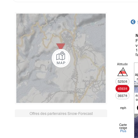
N
F
v
1
f
Altitude
a
5250
ft
4593
ft
r
3937
ft
o
mph
Offres des partenaires Snow-Forecast
Carte
neige
Plus