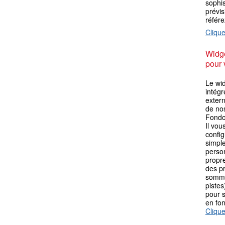
sophis
prévis
référ
Clique
Widge
pour 
Le wi
intégr
extern
de no
Fondo 
Il vou
config
simpl
person
propre
des p
somme
pistes
pour s
en fo
Clique