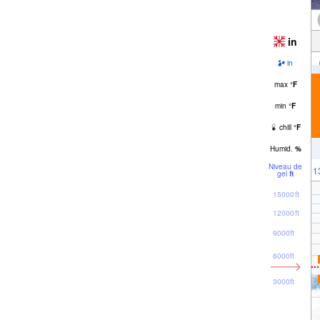
in
in
max
°
F
min
°
F
chill
°
F
Humid.
%
Niveau de
1
gel
ft
15000ft
12000ft
9000ft
6000ft
3000ft