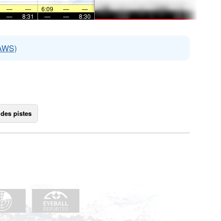
—
—
6:09
—
—
—
8:31
—
—
8:30
EAWS)
 des pistes