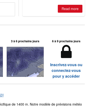
2026, northern hemisphere down to
two outdoor areas still open.
Read more
3 à 6 prochains jours
6 à 9 prochains jours
Inscrivez-vous ou
connectez-vous
pour y accéder
(0)
pécifique de 1400 m. Notre modèle de prévisions météo