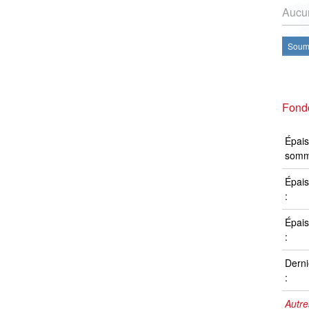
Aucun
Soume
Fond
Épais
somm
Épais
:
Épais
:
Derni
:
Autre