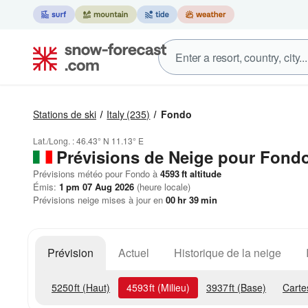
Stations de ski
Italy
(235)
Fondo
Lat./Long. :
46.43° N
11.13° E
Prévisions de Neige
pour Fond
Prévisions météo pour Fondo à
4593
ft
altitude
Émis:
1 pm 07 Aug 2026
(heure locale)
Prévisions neige mises à jour en
00
hr
39
min
Prévision
Actuel
Historique de la neige
5250
ft
(Haut)
4593
ft
(Milieu)
3937
ft
(Base)
Carte