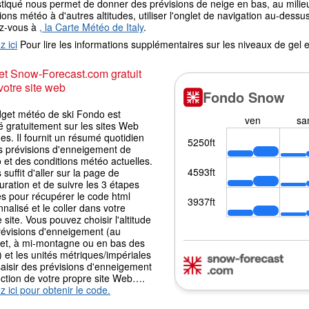
tiqué nous permet de donner des prévisions de neige en bas, au milieu
ions météo à d'autres altitudes, utiliser l'onglet de navigation au-de
ez-vous à
, la Carte Météo de Italy
.
z ici
Pour lire les informations supplémentaires sur les niveaux de ge
t Snow-Forecast.com gratuit
votre site web
dget météo de ski Fondo est
é gratuitement sur les sites Web
es. Il fournit un résumé quotidien
s prévisions d'enneigement de
et des conditions météo actuelles.
s suffit d'aller sur la page de
uration et de suivre les 3 étapes
es pour récupérer le code html
nalisé et le coller dans votre
 site. Vous pouvez choisir l'altitude
révisions d'enneigement (au
t, à mi-montagne ou en bas des
) et les unités métriques/impériales
aisir des prévisions d'enneigement
nction de votre propre site Web….
z ici pour obtenir le code.