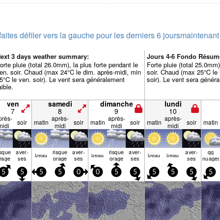
faites défiler vers la gauche pour les derniers 6 jours
maintenant
ext 3 days weather summary:
Jours 4-6 Fondo Résum
orte pluie (total 26.0mm), la plus forte pendant le
Forte pluie (total 25.0mm)
en. soir. Chaud (max 24°C le dim. après-midi, min
soir. Chaud (max 25°C le 
5°C le ven. soir). Le vent sera généralement
soir). Le vent sera généra
aible.
ven
samedi
dimanche
lundi
7
8
9
10
près-
après-
après-
après-
soir
matin
soir
matin
soir
matin
soir
matin
midi
midi
midi
midi
isque
aver­
risque
aver­
risque
aver­
aver­
qq
beau
beau
beau
beau
rage
ses
orage
ses
orage
ses
ses
nuage
5
5
5
5
0
0
5
5
5
5
5
5