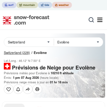
Switzerland
(228)
Evolène
Lat./Long. :
46.12° N
7.50° E
Prévisions de Neige
pour Evolène
Prévisions météo pour Evolene à
10210
ft
altitude
Émis:
1 pm 07 Aug 2026
(heure locale)
Prévisions neige mises à jour en
01
hr
18
min