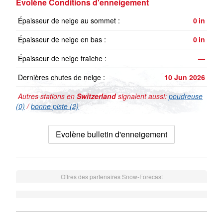
Evolène Conditions d'enneigement
Épaisseur de neige au sommet :
0
in
Épaisseur de neige en bas :
0
in
Épaisseur de neige fraîche :
—
Dernières chutes de neige :
10 Jun 2026
Autres stations en
Switzerland
signalent aussi:
poudreuse
(0)
/
bonne piste (2)
Evolène bulletin d'enneigement
Offres des partenaires Snow-Forecast