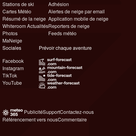
Stations de ski
Adhésion
Cartes Météo
Alertes de neige par email
Résumé de la neige
Application mobile de neige
Whiteroom Actualités
Reporters de neige
Photos
Feeds météo
MaNeige
Sociales
Prévoir chaque aventure
Facebook
Instagram
TikTok
YouTube
Publicité
Support
Contactez-nous
Référencement vers nous
Commentaire