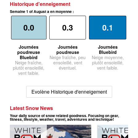
Historique d'enneigement
Semaine 1 of August a en moyenne :
0.0
0.3
0.1
Journées
Journées
Journées
poudreuse
poudreuse
Bluebird
Bluebird
Neige fraîche, peu
Neige moyenne,
Neige fraîche,
ensoleillé, vent
plutôt ensoleillé,
plutôt ensoleillé,
éventuel.
vent faible.
vent faible.
Evolène Historique d'enneigement