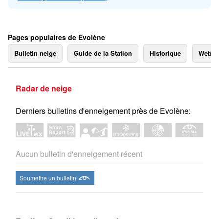
Pages populaires de Evolène
Bulletin neige
Guide de la Station
Historique
Webc
Radar de neige
Derniers bulletins d'enneigement près de Evolène:
Aucun bulletin d'enneigement récent
Soumettre un bulletin