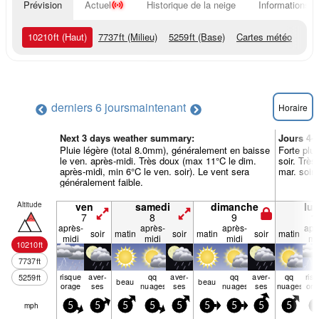
Prévision
Actuel
Historique de la neige
Informations d
10210
ft
(Haut)
7737
ft
(Milieu)
5259
ft
(Base)
Cartes météo
derniers 6 jours
maintenant
Horaire
Next 3 days weather summary:
Jours 4-
Pluie légère (total 8.0mm), généralement en baisse
Forte plui
le ven. après-midi. Très doux (max 11°C le dim.
soir. Trè
après-midi, min 6°C le ven. soir). Le vent sera
mar. soir)
généralement faible.
Altitude
ven
samedi
dimanche
lun
7
8
9
1
après-
après-
après-
apr
soir
matin
soir
matin
soir
matin
midi
midi
midi
mi
10210
ft
7737
ft
risque
aver­
qq
aver­
qq
aver­
qq
ris
5259
ft
beau
beau
orage
ses
nuages
ses
nuages
ses
nuages
ora
mph
5
5
5
5
5
5
5
5
5
5