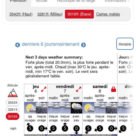
Prévision
Actuel
Historique de la neige
Informations du r
3543
ft
(Haut)
3281
ft
(Milieu)
3019
ft
(Base)
Cartes météo
derniers 6 jours
maintenant
Horaire
Next 3 days weather summary:
Jours 4-
Forte pluie (total 20.0mm), la plus forte pendant le
Forte plui
ven. après-midi. Chaud (max 30°C le jeu. après-
soir. Cha
midi, min 17°C le ven. soir). Le vent sera
soir). Le 
généralement faible.
Altitude
jeu
vendredi
samedi
dima
6
7
8
9
après-
après-
après-
apr
soir
matin
soir
matin
soir
matin
midi
midi
midi
mi
3543
ft
3281
ft
qq
risque
risque
risque
aver­
qq
risque
risque
risque
ris
3019
ft
nuages
orage
orage
orage
ses
nuages
orage
orage
orage
ora
mph
5
0
5
5
0
5
5
0
5
5