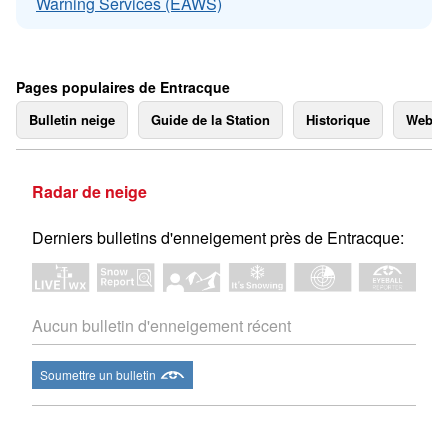
Warning Services (EAWS)
Pages populaires de Entracque
Bulletin neige
Guide de la Station
Historique
Webc
Radar de neige
Derniers bulletins d'enneigement près de Entracque:
Aucun bulletin d'enneigement récent
Soumettre un bulletin