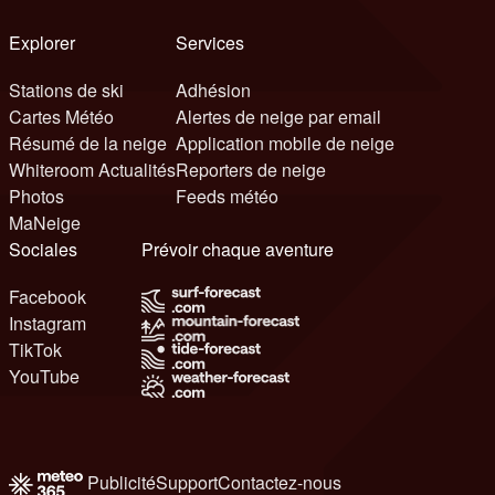
Explorer
Services
Stations de ski
Adhésion
Cartes Météo
Alertes de neige par email
Résumé de la neige
Application mobile de neige
Whiteroom Actualités
Reporters de neige
Photos
Feeds météo
MaNeige
Sociales
Prévoir chaque aventure
Facebook
Instagram
TikTok
YouTube
Publicité
Support
Contactez-nous