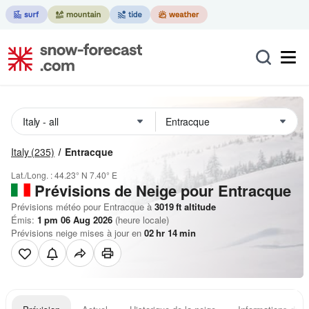
Italy
(235)
Entracque
Lat./Long. :
44.23° N
7.40° E
Prévisions de Neige
pour Entracque
Prévisions météo pour Entracque à
3019
ft
altitude
Émis:
1 pm 06 Aug 2026
(heure locale)
Prévisions neige mises à jour en
02
hr
14
min