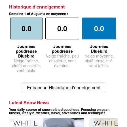
Historique d'enneigement
Semaine 1 of August a en moyenne :
0.0
0.0
0.0
Journées
Journées
Journées
poudreuse
poudreuse
Bluebird
Bluebird
Neige fraîche, peu
Neige moyenne,
Neige fraîche,
ensoleillé, vent
plutôt ensoleillé,
plutôt ensoleillé,
éventuel.
vent faible.
vent faible.
Entracque Historique d'enneigement