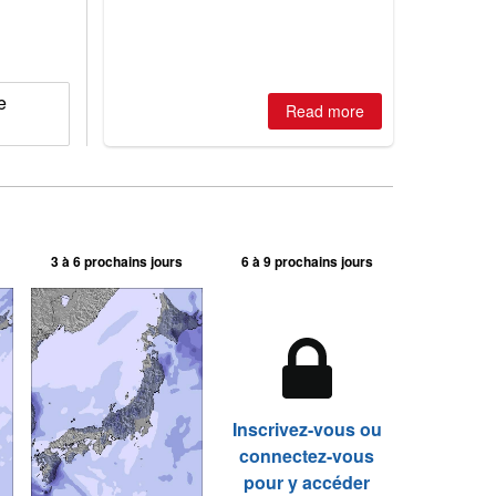
is simple: book now or wait, and
where are the best odds?
e
Read more
3 à 6 prochains jours
6 à 9 prochains jours
Inscrivez-vous ou
connectez-vous
pour y accéder