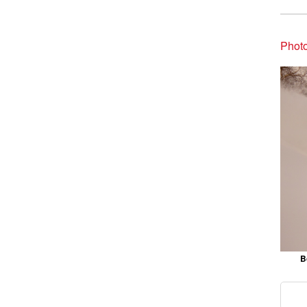
Phot
B