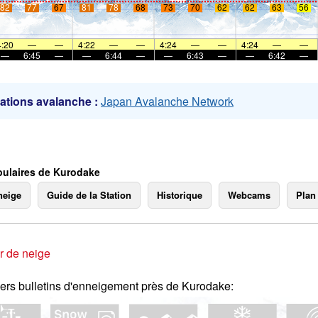
82
77
67
81
78
68
73
70
62
62
63
56
mer
4:20
—
—
4:22
—
—
4:24
—
—
4:24
—
—
—
6:45
—
—
6:44
—
—
6:43
—
—
6:42
—
ations avalanche :
Japan Avalanche Network
ulaires de Kurodake
neige
Guide de la Station
Historique
Webcams
Plan
r de neige
ers bulletins d'enneigement près de Kurodake: