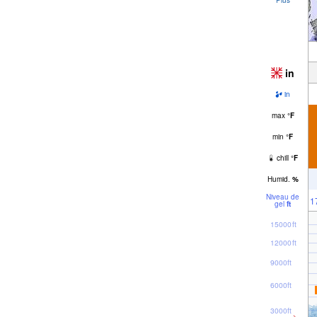
in
in
max
°
F
min
°
F
chill
°
F
Humid.
%
Niveau de
1
gel
ft
15000ft
12000ft
9000ft
6000ft
3000ft