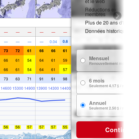
et le web
Réductions exclusives p
membres
Plus de 20 ans d'histori
Données historiques de
—
—
—
—
—
—
0.6
—
—
—
—
0.04
73
72
61
66
66
61
Mensuel
66
61
54
64
61
59
Renouvellement mensuel
66
61
54
64
61
57
73
63
71
91
91
98
6 mois
Seulement 4.17 $ / mois
14600
15300
14900
13900
14300
14400
Annuel
Seulement 2.50 $ / mois
56
56
57
57
57
55
Continuer