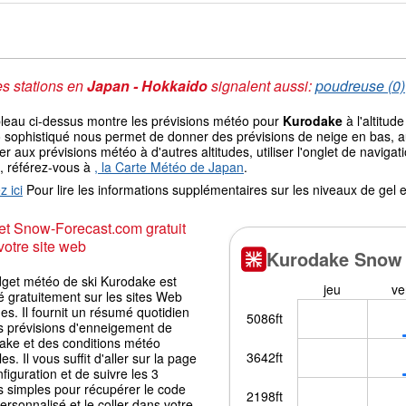
s stations en
Japan - Hokkaido
signalent aussi:
poudreuse (0)
bleau ci-dessus montre les prévisions météo pour
Kurodake
à l'altitu
sophistiqué nous permet de donner des prévisions de neige en bas, au 
r aux prévisions météo à d'autres altitudes, utiliser l'onglet de navi
, référez-vous à
, la Carte Météo de Japan
.
z ici
Pour lire les informations supplémentaires sur les niveaux de ge
t Snow-Forecast.com gratuit
votre site web
dget météo de ski Kurodake est
é gratuitement sur les sites Web
es. Il fournit un résumé quotidien
s prévisions d'enneigement de
ake et des conditions météo
les. Il vous suffit d'aller sur la page
figuration et de suivre les 3
s simples pour récupérer le code
ersonnalisé et le coller dans votre