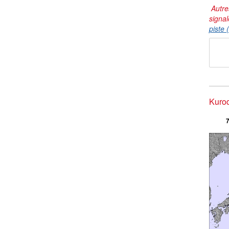
Autre
signal
piste 
Kurod
7