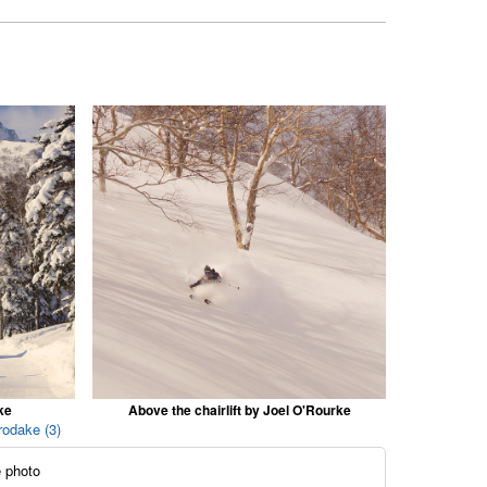
ke
Above the chairlift by Joel O'Rourke
rodake (3)
 photo