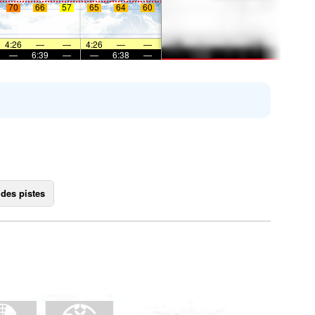
70
66
57
65
64
60
4:26
—
—
4:26
—
—
—
6:39
—
—
6:38
—
 des pistes