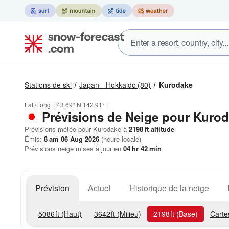
Stations de ski
Japan - Hokkaido
(80)
Kurodake
Lat./Long. :
43.69° N
142.91° E
Prévisions de Neige
pour Kurod
Prévisions météo pour Kurodake à
2198
ft
altitude
Émis:
8 am 06 Aug 2026
(heure locale)
Prévisions neige mises à jour en
04
hr
42
min
Prévision
Actuel
Historique de la neige
5086
ft
(Haut)
3642
ft
(Milieu)
2198
ft
(Base)
Carte