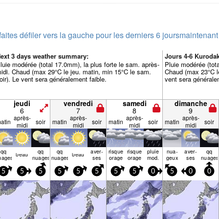
faites défiler vers la gauche pour les derniers 6 jours
maintenant
ext 3 days weather summary:
Jours 4-6 Kuroda
luie modérée (total 17.0mm), la plus forte le sam. après-
Pluie modérée (tota
idi. Chaud (max 29°C le jeu. matin, min 15°C le sam.
Chaud (max 23°C le 
oir). Le vent sera généralement faible.
vent sera généralem
jeudi
vendredi
samedi
dimanche
6
7
8
9
après-
après-
après-
après-
atin
soir
matin
soir
matin
soir
matin
soir
midi
midi
midi
midi
qq
qq
qq
aver­
risque
risque
pluie
nua­
aver­
qq
beau
beau
uages
nuages
nuages
ses
orage
orage
mod.
geux
ses
nuages
5
5
5
5
5
5
5
5
0
5
0
0