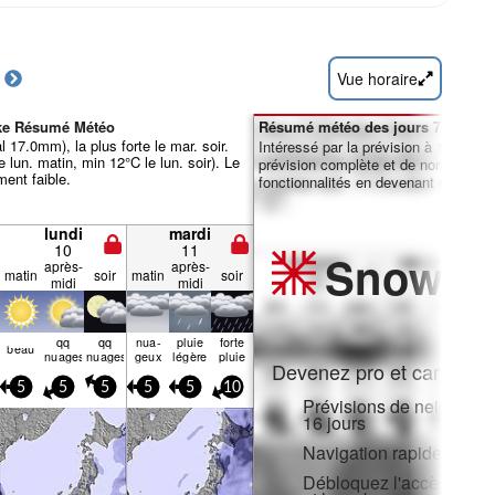
Vue horaire
ke Résumé Météo
Résumé météo des jours 7-16 :
l 17.0mm), la plus forte le mar. soir.
Intéressé par la prévision à 16 jours
lun. matin, min 12°C le lun. soir). Le
prévision complète et de nombreuse
ent faible.
fonctionnalités en devenant membre 
lundi
mardi
10
11
Snow
Pr
après-
après-
matin
soir
matin
soir
midi
midi
qq
qq
nua­
pluie
forte
beau
nuages
nuages
geux
légère
pluie
Devenez pro et carve en:
5
5
5
5
5
10
Prévisions de neige hora
16 jours
Navigation rapide sans p
Débloquez l'accès compl