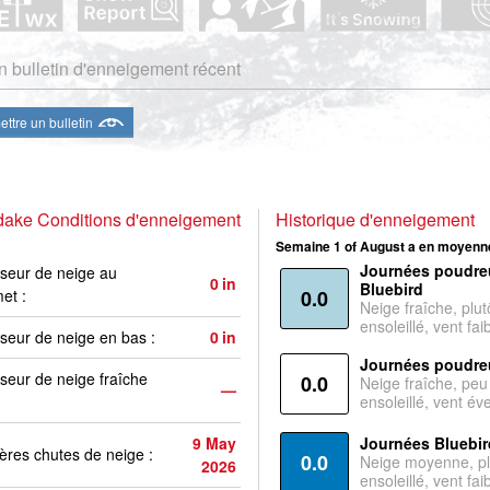
 bulletin d'enneigement récent
ttre un bulletin
dake Conditions d'enneigement
Historique d'enneigement
Semaine 1 of August a en moyenne
Journées poudre
seur de neige au
0
in
Bluebird
et :
0.0
Neige fraîche, plut
ensoleillé, vent faib
seur de neige en bas :
0
in
Journées poudre
seur de neige fraîche
0.0
Neige fraîche, peu
—
ensoleillé, vent év
9 May
Journées Bluebir
ères chutes de neige :
0.0
Neige moyenne, pl
2026
ensoleillé, vent faib