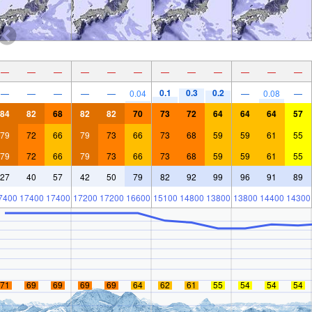
—
—
—
—
—
—
—
—
—
—
—
—
0.1
0.3
0.2
—
—
—
—
—
0.04
—
0.08
—
84
82
68
82
82
70
73
72
64
64
64
57
79
72
66
79
73
66
73
68
59
59
61
55
79
72
66
79
73
66
73
68
59
59
61
55
27
40
57
42
50
79
82
92
99
96
91
89
7400
17400
17400
17200
17200
16600
15100
14800
13800
13800
14400
14300
71
69
69
69
69
64
62
61
55
54
54
54