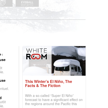
 :
use
ôt
le.
use
This Winter’s El Niño, The
Facts & The Fiction
entuel.
With a so-called “Super El Niño”
d
forecast to have a significant effect on
utôt
the regions around the Pacific this
le.
winter, the question skiers are asking