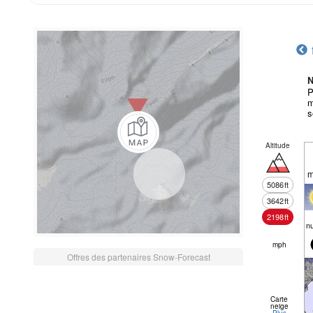
N
P
m
s
Altitude
m
5086
ft
3642
ft
2198
ft
n
mph
Offres des partenaires Snow-Forecast
Carte
neige
Plus