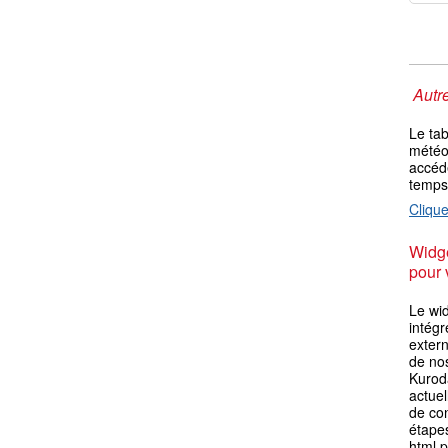
Autre
Le ta
météo 
accéde
temps
Clique
Widge
pour 
Le wi
intégr
extern
de no
Kurod
actuel
de con
étape
html p