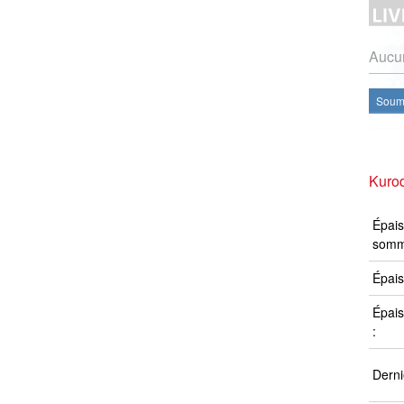
Aucun
Soume
Kuro
Épais
somm
Épais
Épais
:
Derni