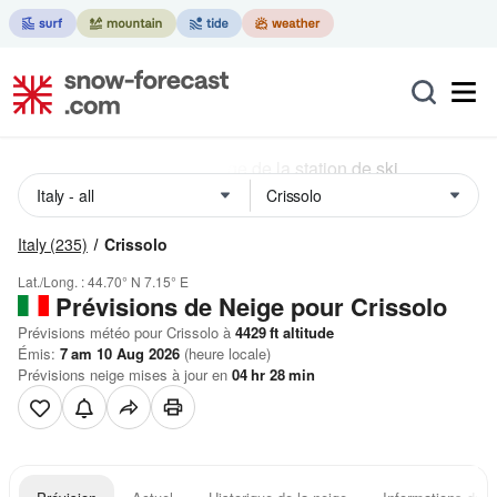
Italy
(235)
Crissolo
Lat./Long. :
44.70° N
7.15° E
Prévisions de Neige
pour Crissolo
Prévisions météo pour Crissolo à
4429
ft
altitude
Émis:
7 am 10 Aug 2026
(heure locale)
Prévisions neige mises à jour en
04
hr
28
min