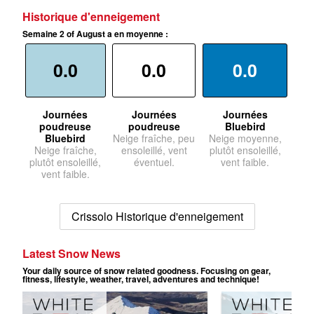
Historique d'enneigement
Semaine 2 of August a en moyenne :
0.0
0.0
0.0
Journées
Journées
Journées
poudreuse
poudreuse
Bluebird
Bluebird
Neige fraîche, peu
Neige moyenne,
Neige fraîche,
ensoleillé, vent
plutôt ensoleillé,
plutôt ensoleillé,
éventuel.
vent faible.
vent faible.
Crissolo Historique d'enneigement