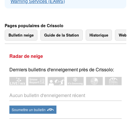
Warning Services (EAWS)
Pages populaires de Crissolo
Bulletin neige
Guide de la Station
Historique
Webc
Radar de neige
Derniers bulletins d'enneigement près de Crissolo:
Aucun bulletin d'enneigement récent
Soumettre un bulletin