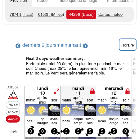
Prévision
Actuel
Historique de la neige
Informations du r
7874
ft
(Haut)
6152
ft
(Milieu)
4429
ft
(Base)
Cartes météo
derniers 6 jours
maintenant
Horaire
Next 3 days weather summary:
Jo
Forte pluie (total 23.0mm), la plus forte pendant le mar.
For
soir. Chaud (max 25°C le lun. après-midi, min 16°C le
apr
mar. soir). Le vent sera généralement faible.
le 
Altitude
lundi
mardi
mercredi
10
11
12
après-
après-
après-
matin
soir
matin
soir
matin
soir
mat
midi
midi
midi
7874
ft
6152
ft
qq
aver­
risque
aver­
risque
aver­
4429
ft
beau
beau
beau
be
nuages
ses
orage
ses
orage
ses
mph
0
0
5
5
5
5
5
5
0
5