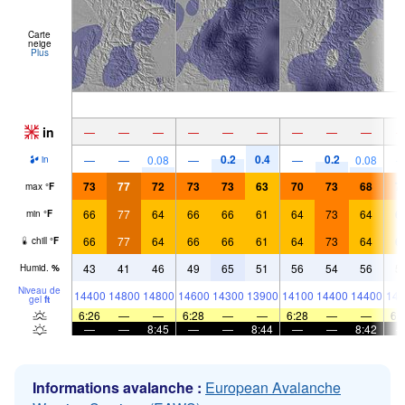
Carte
neige
Plus
in
—
—
—
—
—
—
—
—
—
0.2
0.4
0.2
—
—
0.08
—
—
0.08
in
73
77
72
73
73
63
70
73
68
7
max
°
F
66
77
64
66
66
61
64
73
64
6
min
°
F
66
77
64
66
66
61
64
73
64
6
chill
°
F
43
41
46
49
65
51
56
54
56
5
Humid.
%
Niveau de
14400
14800
14800
14600
14300
13900
14100
14400
14400
146
gel
ft
6:26
—
—
6:28
—
—
6:28
—
—
6:
—
—
8:45
—
—
8:44
—
—
8:42
Informations avalanche :
European Avalanche