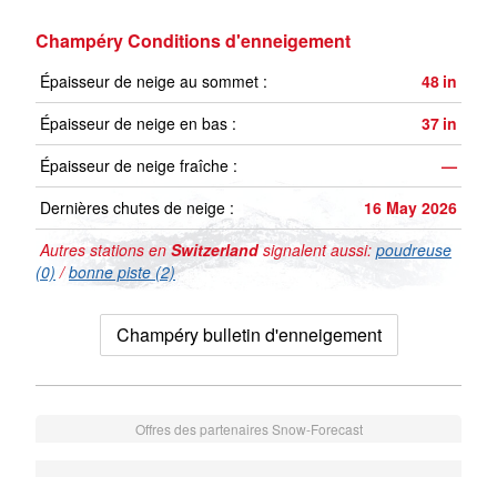
Champéry Conditions d'enneigement
Épaisseur de neige au sommet :
48
in
Épaisseur de neige en bas :
37
in
Épaisseur de neige fraîche :
—
Dernières chutes de neige :
16 May 2026
Autres stations en
Switzerland
signalent aussi:
poudreuse
(0)
/
bonne piste (2)
Champéry bulletin d'enneigement
Offres des partenaires Snow-Forecast