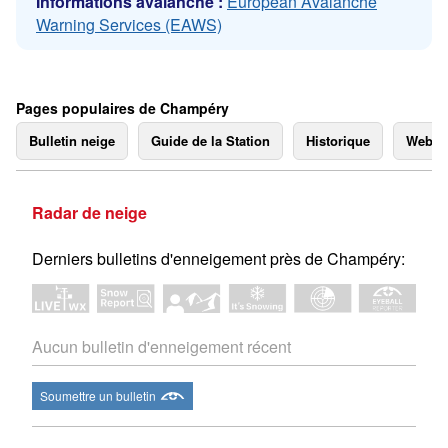
Informations avalanche :
European Avalanche
Warning Services (EAWS)
Pages populaires de Champéry
Bulletin neige
Guide de la Station
Historique
Webc
Radar de neige
Derniers bulletins d'enneigement près de Champéry:
Aucun bulletin d'enneigement récent
Soumettre un bulletin