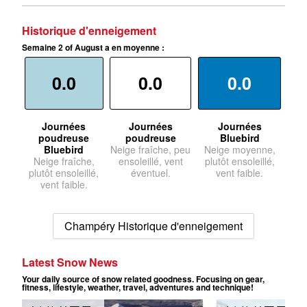
Historique d'enneigement
Semaine 2 of August a en moyenne :
0.0
0.0
0.0
Journées
Journées
Journées
poudreuse
poudreuse
Bluebird
Bluebird
Neige fraîche, peu
Neige moyenne,
Neige fraîche,
ensoleillé, vent
plutôt ensoleillé,
plutôt ensoleillé,
éventuel.
vent faible.
vent faible.
Champéry Historique d'enneigement