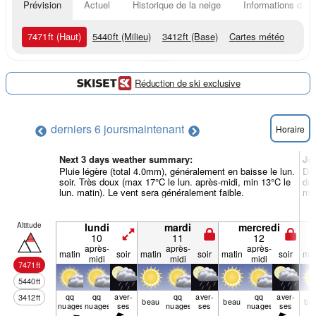
Prévision
Actuel
Historique de la neige
Informations du r
7471
ft
(Haut)
5440
ft
(Milieu)
3412
ft
(Base)
Cartes météo
Réduction de ski exclusive
derniers 6 jours
maintenant
Horaire
Next 3 days weather summary:
Jo
Pluie légère (total 4.0mm), généralement en baisse le lun.
De 
soir. Très doux (max 17°C le lun. après-midi, min 13°C le
dou
lun. matin). Le vent sera généralement faible.
mat
Altitude
lundi
mardi
mercredi
10
11
12
après-
après-
après-
matin
soir
matin
soir
matin
soir
mat
midi
midi
midi
7471
ft
5440
ft
qq
qq
aver­
qq
aver­
qq
aver­
3412
ft
beau
beau
be
nuages
nuages
ses
nuages
ses
nuages
ses