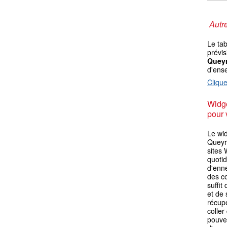
Autre
Le ta
prévis
Quey
d'ens
Clique
Widge
pour 
Le wid
Queyra
sites 
quotid
d'enn
des co
suffit
et de 
récupé
coller
pouvez