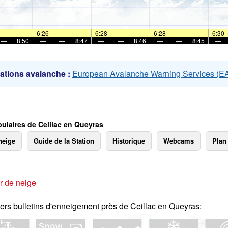
mer
—
—
6:26
—
—
6:28
—
—
6:28
—
—
6:30
—
8:50
—
—
8:47
—
—
8:46
—
—
8:45
—
ations avalanche :
European Avalanche Warning Services (
ulaires de Ceillac en Queyras
neige
Guide de la Station
Historique
Webcams
Plan
r de neige
ers bulletins d'enneigement près de Ceillac en Queyras: