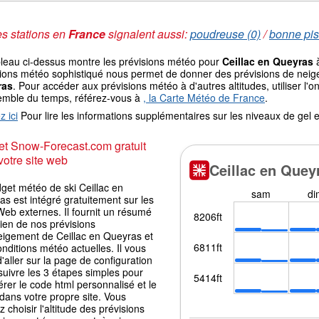
s stations en
France
signalent aussi:
poudreuse (0)
/
bonne pis
bleau ci-dessus montre les prévisions météo pour
Ceillac en Queyras
à
ions météo sophistiqué nous permet de donner des prévisions de neige 
ras
. Pour accéder aux prévisions météo à d'autres altitudes, utiliser l
emble du temps, référez-vous à
, la Carte Météo de France
.
z ici
Pour lire les informations supplémentaires sur les niveaux de ge
t Snow-Forecast.com gratuit
votre site web
get météo de ski Ceillac en
s est intégré gratuitement sur les
Web externes. Il fournit un résumé
ien de nos prévisions
eigement de Ceillac en Queyras et
nditions météo actuelles. Il vous
 d'aller sur la page de configuration
suivre les 3 étapes simples pour
rer le code html personnalisé et le
 dans votre propre site. Vous
 choisir l'altitude des prévisions