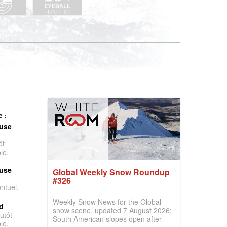
 :
use
ôt
le.
use
Global Weekly Snow Roundup
#326
entuel.
Weekly Snow News for the Global
d
snow scene, updated 7 August 2026:
utôt
South American slopes open after
le.