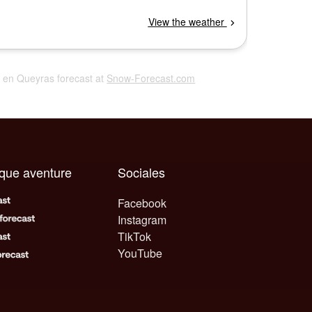
ac en Queyras forecast at
Snow-Forecast.com
aque aventure
Sociales
Facebook
Instagram
TikTok
YouTube