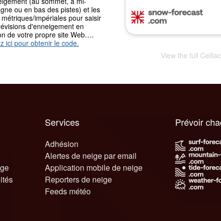
eigement (au sommet, à mi-
gne ou en bas des pistes) et les
 métriques/impériales pour saisir
révisions d'enneigement en
ion de votre propre site Web….
z ici pour obtenir le code.
View the full Ceill
Services
Prévoir ch
Adhésion
Alertes de neige par email
ige
Application mobile de neige
ités
Reporters de neige
Feeds météo