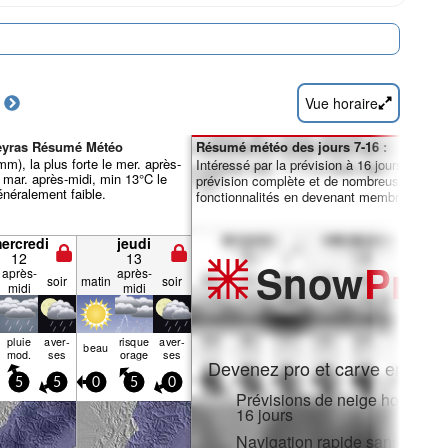
Vue horaire
ueyras Résumé Météo
Résumé météo des jours 7-16 :
m), la plus forte le mer. après-
Intéressé par la prévision à 16 jours ? Débl
 mar. après-midi, min 13°C le
prévision complète et de nombreuses autre
énéralement faible.
fonctionnalités en devenant membre Pro.
ercredi
jeudi
12
13
Snow
Pro
après-
après-
soir
matin
soir
midi
midi
pluie
aver­
risque
aver­
beau
mod.
ses
orage
ses
Devenez pro et carve en:
5
5
0
5
0
Prévisions de neige horaires e
16 jours
Navigation rapide sans public