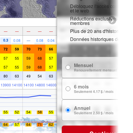
Débloquez l'accès complet sur
et le web
Réductions exclusives pour l
membres
Plus de 20 ans d'historique d
—
—
—
—
—
Données historiques de neig
0.3
0.08
—
0.08
0.04
72
59
70
73
66
57
55
59
68
57
Mensuel
7
57
55
59
68
57
Renouvellement mensuel
80
63
49
54
63
13900
14100
14100
14800
14600
6 mois
24
Seulement 4.17 $ / mois
Annuel
29
55
52
54
58
55
Seulement 2.50 $ / mois
64
57
64
71
62