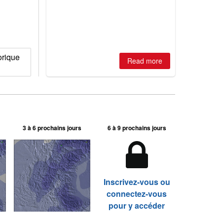
huge snowfalls, New Zealand posts
best conditions of season so far,
Australian areas open most terrain of
2026, northern hemisphere down to
two outdoor areas still open.
orique
Read more
3 à 6 prochains jours
6 à 9 prochains jours
Inscrivez-vous ou
connectez-vous
pour y accéder