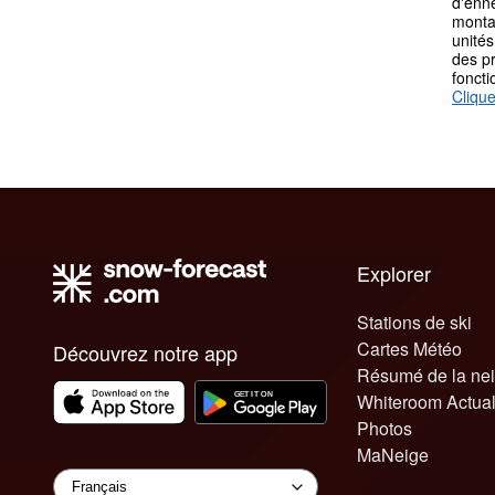
d'enn
monta
unités
des p
fonct
Clique
Explorer
Stations de ski
Cartes Météo
Découvrez notre app
Résumé de la ne
Whiteroom Actual
Photos
MaNeige