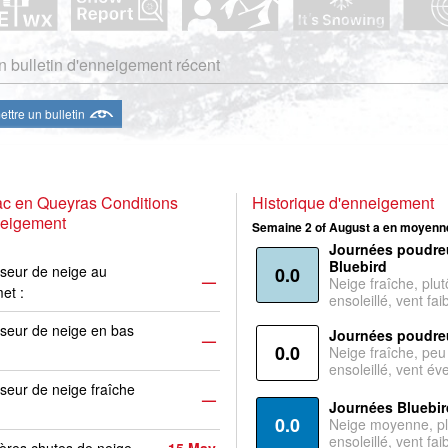
 bulletin d'enneigement récent
ttre un bulletin
ac en Queyras Conditions
Historique d'enneigement
neigement
Semaine 2 of August a en moyenne
Journées poudre
Bluebird
seur de neige au
0.0
—
Neige fraîche, plut
et :
ensoleillé, vent faib
seur de neige en bas
Journées poudre
—
0.0
Neige fraîche, peu
ensoleillé, vent év
seur de neige fraîche
—
Journées Bluebir
0.0
Neige moyenne, pl
ensoleillé, vent faib