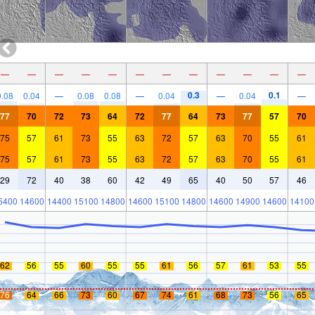
—
—
—
—
—
—
—
—
—
—
—
—
0.3
0.1
0.08
0.04
—
0.08
0.08
—
0.04
—
0.04
—
77
70
72
73
64
72
77
64
73
77
57
70
75
57
61
73
55
63
72
57
63
70
55
61
75
57
61
73
55
63
72
57
63
70
55
61
29
72
40
38
60
42
49
65
40
50
57
46
5400
14600
14400
15100
14800
14600
15100
14800
14600
14900
14600
14100
62
56
55
60
55
55
61
56
57
61
53
55
76
64
66
73
60
67
74
61
68
73
56
65