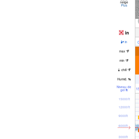
neige
Plus
in
in
max
°
F
min
°
F
chill
°
F
Humid.
%
Niveau de
1
gel
ft
15000ft
12000ft
9000ft
6000ft
3000ft