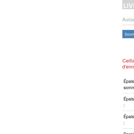
Aucun
Soume
Ceill
d'en
Épais
somm
Épais
:
Épais
: