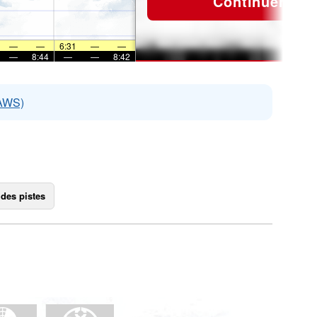
Continuer
—
—
6:31
—
—
—
8:44
—
—
8:42
EAWS)
 des pistes