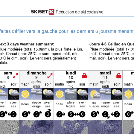
Réduction de ski exclusive
faites défiler vers la gauche pour les derniers 6 jours
maintenant
ext 3 days weather summary:
Jours 4-6 Ceillac en Q
luie modérée (total 15.0mm), la plus forte le lun.
Pluie modérée (total 17.0m
oir. Chaud (max 25°C le sam. après-midi, min
midi. Chaud (max 25°C le
3°C le dim. soir). Le vent sera généralement
mar. soir). Le vent sera g
aible.
sam
dimanche
lundi
mardi
m
8
9
10
11
près-
après-
après-
après-
soir
matin
soir
matin
soir
matin
soir
matin
midi
midi
midi
midi
ver­
aver­
risque
aver­
pluie
aver­
qq
risque
aver­
beau
beau
beau
ses
ses
orage
ses
légère
ses
nuages
orage
ses
5
5
5
5
0
5
5
0
5
5
5
0