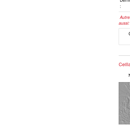
Derni
:
Autre
aussi
Ceill
7