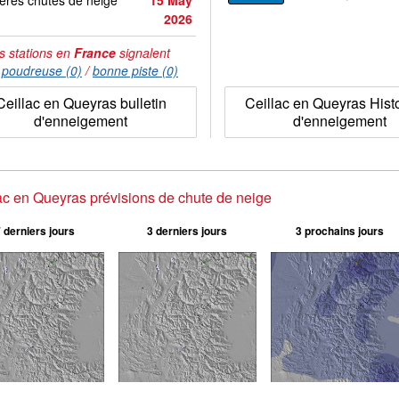
ères chutes de neige
15 May
2026
s stations en
France
signalent
:
poudreuse (0)
/
bonne piste (0)
Ceillac en Queyras bulletin
Ceillac en Queyras Hist
d'enneigement
d'enneigement
ac en Queyras prévisions de chute de neige
 derniers jours
3 derniers jours
3 prochains jours