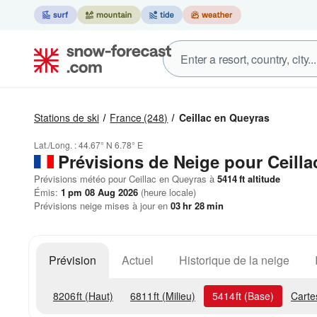
Stations de ski
France
(248)
Ceillac en Queyras
Lat./Long. :
44.67° N
6.78° E
Prévisions de Neige
pour Ceilla
Prévisions météo pour Ceillac en Queyras à
5414
ft
altitude
Émis:
1 pm 08 Aug 2026
(heure locale)
Prévisions neige mises à jour en
03
hr
28
min
Prévision
Actuel
Historique de la neige
8206
ft
(Haut)
6811
ft
(Milieu)
5414
ft
(Base)
Carte