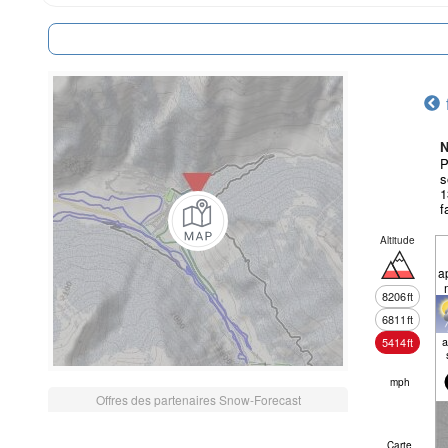
N
P
s
1
f
Altitude
a
8206
ft
6811
ft
a
5414
ft
mph
Offres des partenaires Snow-Forecast
Carte