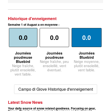
Historique d'enneigement
Semaine 1 of August a en moyenne :
0.0
0.0
0.0
Journées
Journées
Journées
poudreuse
poudreuse
Bluebird
Bluebird
Neige fraîche, peu
Neige moyenne,
Neige fraîche,
ensoleillé, vent
plutôt ensoleillé,
plutôt ensoleillé,
éventuel.
vent faible.
vent faible.
Campo di Giove Historique d'enneigement