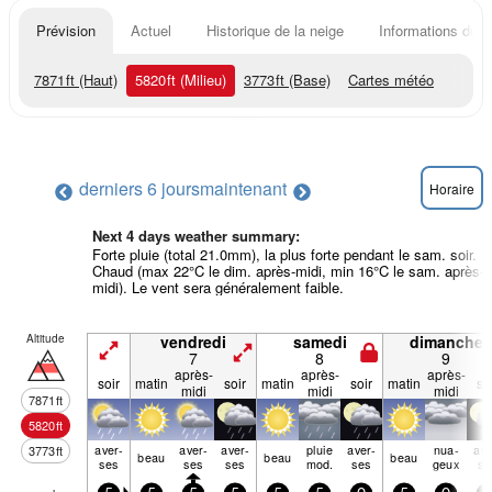
Prévision
Actuel
Historique de la neige
Informations du r
7871
ft
(Haut)
5820
ft
(Milieu)
3773
ft
(Base)
Cartes météo
derniers 6 jours
maintenant
Horaire
Next 4 days weather summary:
Forte pluie (total 21.0mm), la plus forte pendant le sam. soir.
Chaud (max 22°C le dim. après-midi, min 16°C le sam. après-
midi). Le vent sera généralement faible.
Altitude
vendredi
samedi
dimanche
7
8
9
après-
après-
après-
soir
matin
soir
matin
soir
matin
so
midi
midi
midi
7871
ft
5820
ft
aver­
aver­
aver­
pluie
aver­
nua­
ave
3773
ft
beau
beau
beau
ses
ses
ses
mod.
ses
geux
se