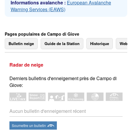
Informations avalanche :
European Avalanche
Warning Services (EAWS)
Pages populaires de Campo di Giove
Bulletin neige
Guide de la Station
Historique
Webc
Radar de neige
Derniers bulletins d'enneigement près de Campo di
Giove:
Aucun bulletin d'enneigement récent
Soumettre un bulletin