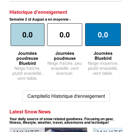
Historique d'enneigement
Semaine 2 of August a en moyenne :
0.0
0.0
0.0
Journées
Journées
Journées
poudreuse
poudreuse
Bluebird
Bluebird
Neige fraîche, peu
Neige moyenne,
Neige fraîche,
ensoleillé, vent
plutôt ensoleillé,
plutôt ensoleillé,
éventuel.
vent faible.
vent faible.
Campitello Historique d'enneigement