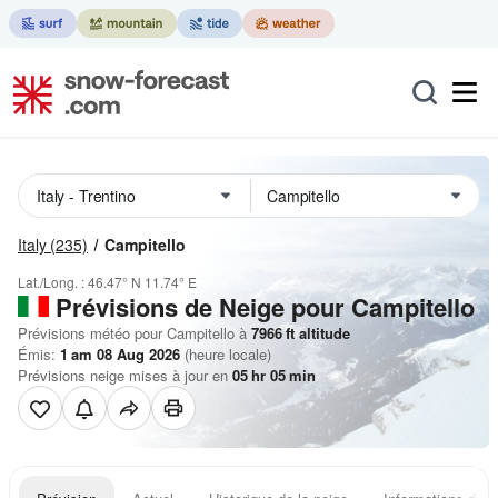
Italy
(235)
Campitello
Lat./Long. :
46.47° N
11.74° E
Prévisions de Neige
pour Campitello
Prévisions météo pour Campitello à
7966
ft
altitude
Émis:
1 am 08 Aug 2026
(heure locale)
Prévisions neige mises à jour en
05
hr
05
min