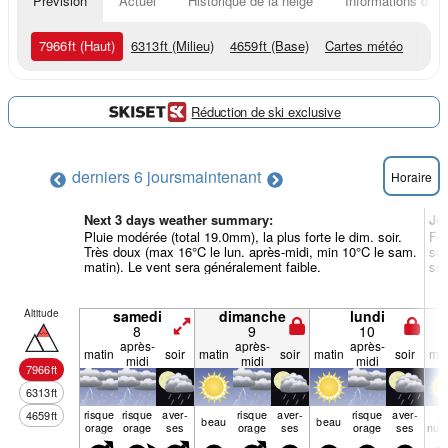
Prévision
Actuel
Historique de la neige
Informations du r
7966
ft
(Haut)
6313
ft
(Milieu)
4659
ft
(Base)
Cartes météo
Réduction de ski exclusive
derniers 6 jours
maintenant
Horaire
Next 3 days weather summary:
Jo
Pluie modérée (total 19.0mm), la plus forte le dim. soir.
For
Très doux (max 16°C le lun. après-midi, min 10°C le sam.
soi
matin). Le vent sera généralement faible.
soi
Altitude
samedi
dimanche
lundi
8
9
10
après-
après-
après-
matin
soir
matin
soir
matin
soir
mat
midi
midi
midi
7966
ft
6313
ft
risque
risque
aver­
risque
aver­
risque
aver­
q
4659
ft
beau
beau
orage
orage
ses
orage
ses
orage
ses
nua