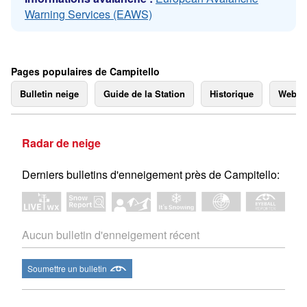
Warning Services (EAWS)
Pages populaires de Campitello
Bulletin neige
Guide de la Station
Historique
Webc
Radar de neige
Derniers bulletins d'enneigement près de Campitello:
Aucun bulletin d'enneigement récent
Soumettre un bulletin