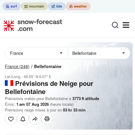
France
(248)
Bellefontaine
Lat./Long. :
46.55° N
6.07° E
Prévisions de Neige
pour
Bellefontaine
Prévisions météo pour Bellefontaine à
3773
ft
altitude
Émis:
1 am 07 Aug 2026
(heure locale)
Prévisions neige mises à jour en
03
hr
33
min