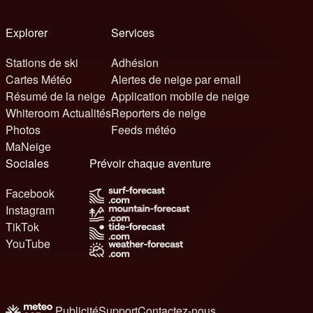
Explorer
Services
Stations de ski
Adhésion
Cartes Météo
Alertes de neige par email
Résumé de la neige
Application mobile de neige
Whiteroom Actualités
Reporters de neige
Photos
Feeds météo
MaNeige
Sociales
Prévoir chaque aventure
Facebook
Instagram
TikTok
YouTube
Publicité
Support
Contactez-nous