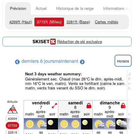
Prévision
Actuel
Historique de la neige
Informations du r
4269
ft
(Haut)
3773
ft
(Milieu)
3281
ft
(Base)
Cartes météo
Réduction de ski exclusive
derniers 6 jours
maintenant
Horaire
Next 3 days weather summary:
Jo
Généralement sec. Chaud (max 26°C le dim. après-midi,
Plu
min 16°C le ven. matin). Vents se fortifiant (calme le sam.
mid
matin, vents frais venant du SSO le dim. soir).
lun
Altitude
vendredi
samedi
dimanche
7
8
9
après-
après-
après-
matin
soir
matin
soir
matin
soir
mat
midi
midi
midi
4269
ft
3773
ft
qq
qq
qq
qq
q
3281
ft
beau
beau
beau
beau
beau