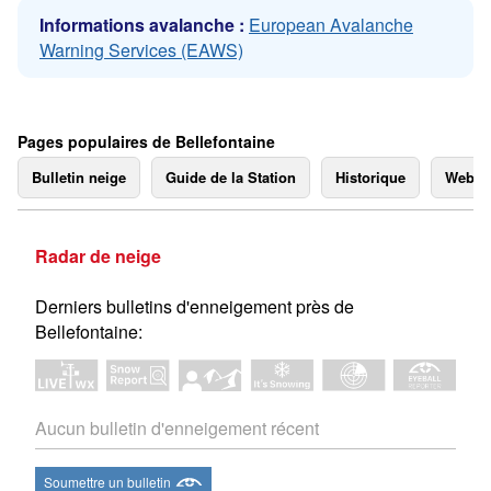
Informations avalanche :
European Avalanche
Warning Services (EAWS)
Pages populaires de Bellefontaine
Bulletin neige
Guide de la Station
Historique
Webc
Radar de neige
Derniers bulletins d'enneigement près de
Bellefontaine:
Aucun bulletin d'enneigement récent
Soumettre un bulletin