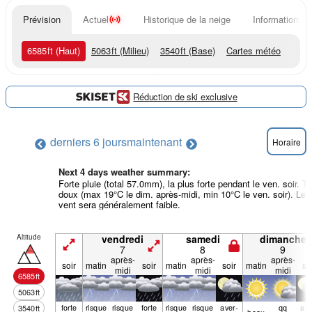
Prévision
Actuel
Historique de la neige
Informations d
6585
ft
(Haut)
5063
ft
(Milieu)
3540
ft
(Base)
Cartes météo
Réduction de ski exclusive
derniers 6 jours
maintenant
Horaire
Next 4 days weather summary:
Forte pluie (total 57.0mm), la plus forte pendant le ven. soir. Tr
doux (max 19°C le dim. après-midi, min 10°C le ven. soir). Le
vent sera généralement faible.
Altitude
vendredi
samedi
dimanche
7
8
9
après-
après-
après-
soir
matin
soir
matin
soir
matin
so
midi
midi
midi
6585
ft
5063
ft
forte
risque
risque
forte
risque
risque
aver­
qq
ave
3540
ft
beau