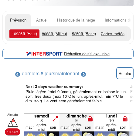
Prévision
Actuel
Historique de la neige
Informations du r
10926
ft
(Haut)
8088
ft
(Milieu)
5250
ft
(Base)
Cartes météo
Réduction de ski exclusive
derniers 6 jours
maintenant
Horaire
Next 3 days weather summary:
Jo
Pluie légère (total 9.0mm), généralement en baisse le lun.
For
soir. Très doux (max 10°C le lun. après-midi, min 7°C le
soi
dim. soir). Le vent sera généralement faible.
min
Altitude
samedi
dimanche
lundi
8
9
10
après-
après-
après-
matin
soir
matin
soir
matin
soir
mat
midi
midi
midi
10926
ft