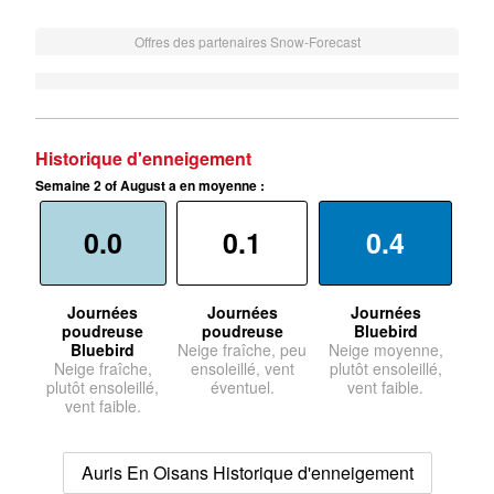
Offres des partenaires Snow-Forecast
Historique d'enneigement
Semaine 2 of August a en moyenne :
0.0
0.1
0.4
Journées
Journées
Journées
poudreuse
poudreuse
Bluebird
Bluebird
Neige fraîche, peu
Neige moyenne,
Neige fraîche,
ensoleillé, vent
plutôt ensoleillé,
plutôt ensoleillé,
éventuel.
vent faible.
vent faible.
Auris En Oisans Historique d'enneigement