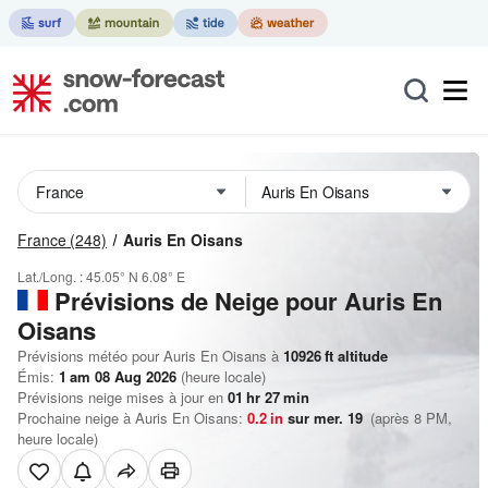
France
(248)
Auris En Oisans
Lat./Long. :
45.05° N
6.08° E
Prévisions de Neige
pour Auris En
Oisans
Prévisions météo pour Auris En Oisans à
10926
ft
altitude
Émis:
1 am 08 Aug 2026
(heure locale)
Prévisions neige mises à jour en
01
hr
27
min
Prochaine neige à Auris En Oisans:
0.2
in
sur mer. 19
(après 8 PM,
heure locale)