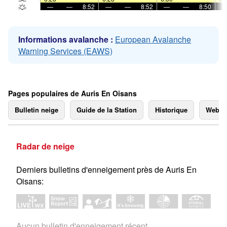
—
—
8:52
—
—
8:52
—
—
8:50
Informations avalanche :
European Avalanche
Warning Services (EAWS)
Pages populaires de Auris En Oisans
Bulletin neige
Guide de la Station
Historique
Webc
Radar de neige
Derniers bulletins d'enneigement près de Auris En
Oisans:
Aucun bulletin d'enneigement récent