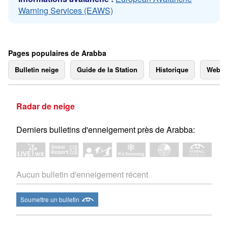
Warning Services (EAWS)
Pages populaires de Arabba
Bulletin neige
Guide de la Station
Historique
Webc
Radar de neige
Derniers bulletins d'enneigement près de Arabba:
Aucun bulletin d'enneigement récent
Soumettre un bulletin