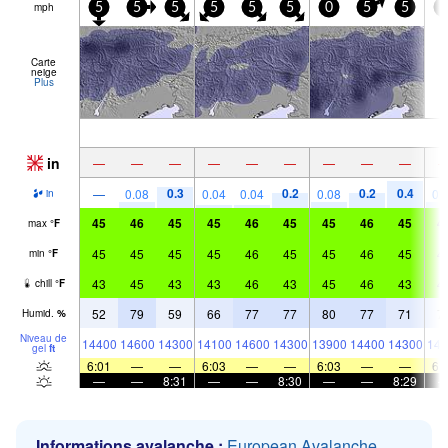
mph
5
5
5
5
5
5
0
5
5
0
Carte
neige
Plus
in
—
—
—
—
—
—
—
—
—
0.3
0.2
0.2
0.4
—
0.08
0.04
0.04
0.08
0.
in
45
46
45
45
46
45
45
46
45
4
max
°
F
45
45
45
45
46
45
45
46
45
4
min
°
F
43
45
43
43
46
43
45
46
43
4
chill
°
F
52
79
59
66
77
77
80
77
71
7
Humid.
%
Niveau de
14400
14600
14300
14100
14600
14300
13900
14400
14300
141
gel
ft
6:01
—
—
6:03
—
—
6:03
—
—
6:
—
—
8:31
—
—
8:30
—
—
8:29
Informations avalanche :
European Avalanche