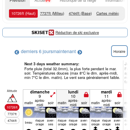
Prévision
Actuel
Historique de la neige
Informations d
10726
ft
(Haut)
7737
ft
(Milieu)
4744
ft
(Base)
Cartes météo
Réduction de ski exclusive
derniers 6 jours
maintenant
Horaire
Next 3 days weather summary:
Jo
Forte pluie (total 32.0mm), la plus forte pendant le mar.
For
soir. Températures douces (max 8°C le dim. après-midi,
apr
min 7°C le dim. matin). Le vent sera généralement faible.
mid
fai
Altitude
dimanche
lundi
mardi
9
10
11
après-
après-
après-
matin
soir
matin
soir
matin
soir
mat
midi
midi
midi
10726
ft
7737
ft
risque
aver­
risque
risque
aver­
risque
risque
aver­
ris
4744
ft
beau
orage
ses
orage
orage
ses
orage
orage
ses
ora