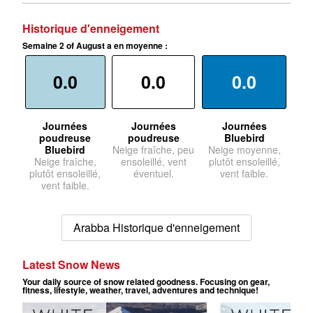
Historique d'enneigement
Semaine 2 of August a en moyenne :
0.0
0.0
0.0
Journées
Journées
Journées
poudreuse
poudreuse
Bluebird
Bluebird
Neige fraîche, peu
Neige moyenne,
Neige fraîche,
ensoleillé, vent
plutôt ensoleillé,
plutôt ensoleillé,
éventuel.
vent faible.
vent faible.
Arabba Historique d'enneigement