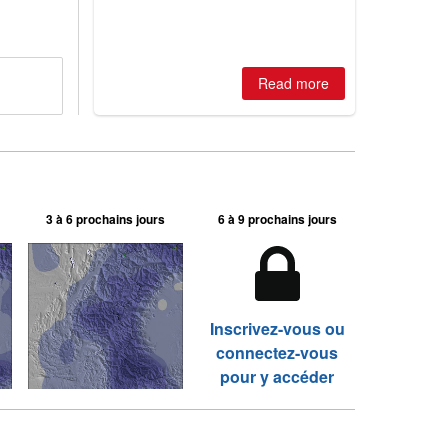
huge snowfalls, New Zealand posts
best conditions of season so far,
Australian areas open most terrain of
2026, northern hemisphere down to
two outdoor areas still open.
Read more
3 à 6 prochains jours
6 à 9 prochains jours
Inscrivez-vous ou
connectez-vous
pour y accéder