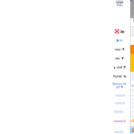
neige
Plus
in
in
max
°
F
min
°
F
chill
°
F
Humid.
%
Niveau de
1
gel
ft
15000ft
12000ft
9000ft
6000ft
3000ft