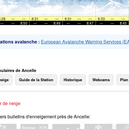
mer
6:28
—
—
6:31
—
—
6:31
—
—
6:33
—
—
—
—
8:50
—
—
8:49
—
—
8:47
—
—
8:45
ations avalanche :
European Avalanche Warning Services (
ulaires de Ancelle
neige
Guide de la Station
Historique
Webcams
Plan
r de neige
ers bulletins d'enneigement près de Ancelle: