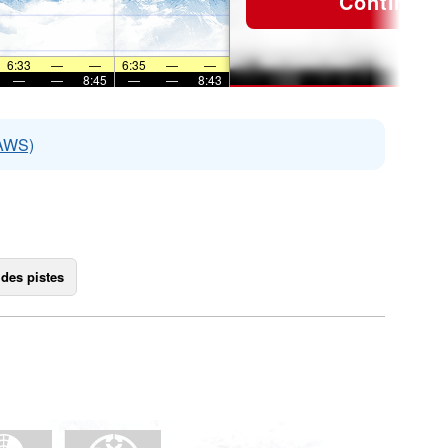
Continuer
6:33
—
—
6:35
—
—
—
—
8:45
—
—
8:43
EAWS)
 des pistes