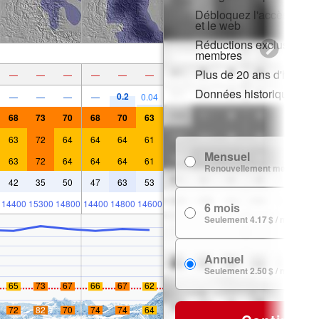
Débloquez l'accès compl
et le web
Réductions exclusives p
membres
Plus de 20 ans d'histori
—
—
—
—
—
—
Données historiques de
0.2
—
—
—
—
0.04
68
73
70
68
70
63
63
72
64
64
64
61
Mensuel
63
72
64
64
64
61
Renouvellement mensuel
42
35
50
47
63
53
14400
15300
14800
14400
14800
14600
6 mois
Seulement 4.17 $ / mois
Annuel
Seulement 2.50 $ / mois
65
73
67
66
67
62
72
82
70
74
74
64