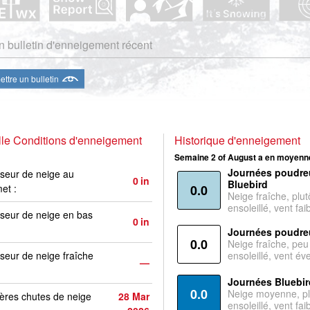
 bulletin d'enneigement récent
ttre un bulletin
le Conditions d'enneigement
Historique d'enneigement
Semaine 2 of August a en moyenne
Journées poudre
seur de neige au
0
in
Bluebird
et :
0.0
Neige fraîche, plut
ensoleillé, vent faib
seur de neige en bas
0
in
Journées poudre
0.0
Neige fraîche, peu
seur de neige fraîche
ensoleillé, vent év
—
Journées Bluebir
0.0
Neige moyenne, pl
ères chutes de neige
28 Mar
ensoleillé, vent faib