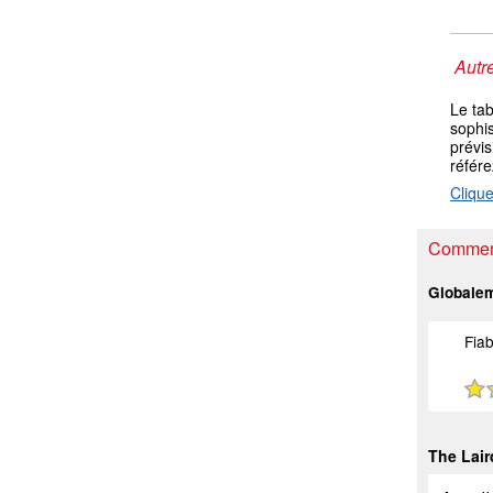
Autre
Le ta
sophis
prévis
référ
Clique
Comment
Globale
Fiab
The Lair