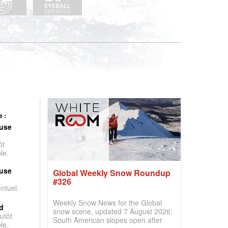
 :
use
ôt
le.
use
Global Weekly Snow Roundup
#326
entuel.
Weekly Snow News for the Global
d
snow scene, updated 7 August 2026:
utôt
South American slopes open after
le.