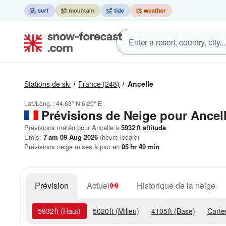
Stations de ski
France
(248)
Ancelle
Lat./Long. :
44.63° N
6.20° E
Prévisions de Neige
pour Ancel
Prévisions météo pour Ancelle à
5932
ft
altitude
Émis:
7 am 09 Aug 2026
(heure locale)
Prévisions neige mises à jour en
05
hr
49
min
Prévision
Actuel
Historique de la neige
5932
ft
(Haut)
5020
ft
(Milieu)
4105
ft
(Base)
Carte