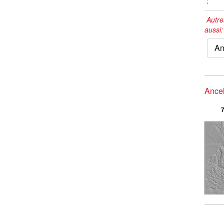
:
Autre
aussi
An
Ancel
7