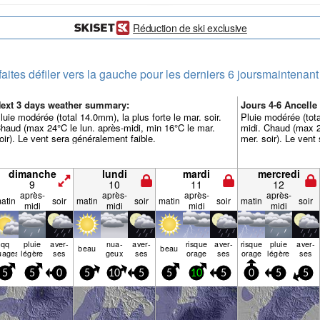
Réduction de ski exclusive
faites défiler vers la gauche pour les derniers 6 jours
maintenant
ext 3 days weather summary:
Jours 4-6 Ancell
luie modérée (total 14.0mm), la plus forte le mar. soir.
Pluie modérée (tota
haud (max 24°C le lun. après-midi, min 16°C le mar.
midi. Chaud (max 2
oir). Le vent sera généralement faible.
mer. soir). Le vent
dimanche
lundi
mardi
mercredi
9
10
11
12
après-
après-
après-
après-
atin
soir
matin
soir
matin
soir
matin
soir
midi
midi
midi
midi
qq
pluie
aver­
nua­
aver­
risque
aver­
risque
pluie
aver­
beau
beau
uages
légère
ses
geux
ses
orage
ses
orage
légère
ses
5
5
0
5
10
5
5
10
5
0
5
5