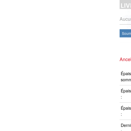
Aucun
Soume
Ancel
Épais
somm
Épais
:
Épais
:
Derni