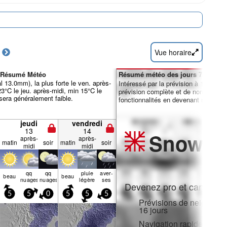
Vue horaire
e Résumé Météo
Résumé météo des jours 7-16 :
l 13.0mm), la plus forte le ven. après-
Intéressé par la prévision à 16 jours
3°C le jeu. après-midi, min 15°C le
prévision complète et de nombreuse
 sera généralement faible.
fonctionnalités en devenant membre 
jeudi
vendredi
13
14
Snow
Pr
après-
après-
matin
soir
matin
soir
midi
midi
qq
qq
pluie
aver­
beau
beau
nuages
nuages
légère
ses
Devenez pro et carve en:
5
5
0
5
5
5
Prévisions de neige hora
16 jours
Navigation rapide sans p