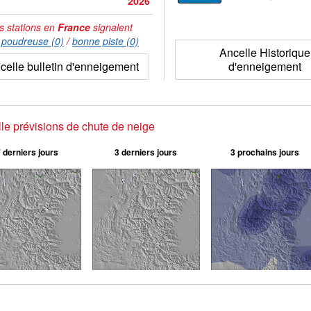
2026
s stations en
France
signalent
:
poudreuse (0)
/
bonne piste (0)
Ancelle Historique
celle bulletin d'enneigement
d'enneigement
le prévisions de chute de neige
 derniers jours
3 derniers jours
3 prochains jours