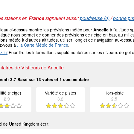
s stations en
France
signalent aussi:
poudreuse (0)
/
bonne pis
bleau ci-dessus montre les prévisions météo pour
Ancelle
à l'altitude 
tiqué nous permet de donner des prévisions de neige en bas, au milieu
ions météo à d'autres altitudes, utiliser l'onglet de navigation au-de
ez-vous à
, la Carte Météo de France
.
z ici
Pour lire les informations supplémentaires sur les niveaux de ge
aires de Visiteurs de Ancelle
ment:
3.7
Basé sur
13
votes et
1
commentaire
ilité (neige)
Variété de pistes
Hors-piste
2.9
3.2
2.5
d
de United Kingdom écrit: