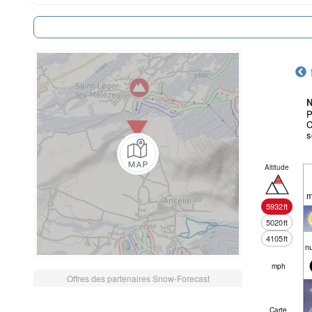
N
P
C
s
Altitude
m
5932
ft
5020
ft
4105
ft
n
mph
Offres des partenaires Snow-Forecast
Carte