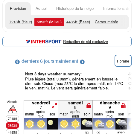
Prévision
Actuel
Historique de la neige
Informations du r
7218
ft
(Haut)
5853
ft
(Milieu)
4485
ft
(Base)
Cartes météo
Réduction de ski exclusive
derniers 6 jours
maintenant
Horaire
Next 3 days weather summary:
Jo
Pluie légère (total 3.0mm), généralement en baisse le
Plu
dim. soir. Chaud (max 23°C le dim. après-midi, min 14°C
Cha
le ven. matin). Le vent sera généralement faible.
soi
Altitude
vendredi
samedi
dimanche
7
8
9
après-
après-
après-
matin
soir
matin
soir
matin
soir
mat
midi
midi
midi
7218
ft
5853
ft
qq
qq
aver­
q
4485
ft
beau
beau
beau
beau
beau
beau