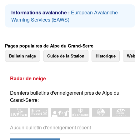
Informations avalanche :
European Avalanche
Warning Services (EAWS)
Pages populaires de Alpe du Grand-Serre
Bulletin neige
Guide de la Station
Historique
Webc
Radar de neige
Derniers bulletins d'enneigement près de Alpe du
Grand-Serre:
Aucun bulletin d'enneigement récent