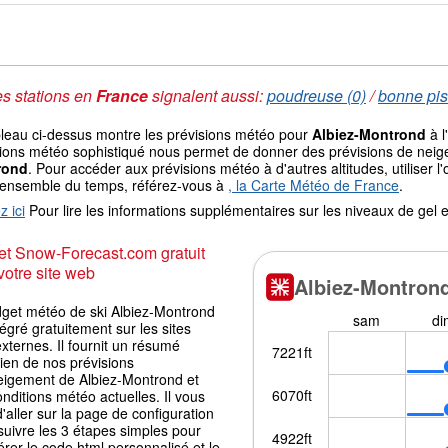
s stations en
France
signalent aussi:
poudreuse (0)
/
bonne pis
bleau ci-dessus montre les prévisions météo pour
Albiez-Montrond
à l
ions météo sophistiqué nous permet de donner des prévisions de neige 
rond
. Pour accéder aux prévisions météo à d'autres altitudes, utiliser 
'ensemble du temps, référez-vous à
, la Carte Météo de France
.
z ici
Pour lire les informations supplémentaires sur les niveaux de ge
t Snow-Forecast.com gratuit
votre site web
dget météo de ski Albiez-Montrond
tégré gratuitement sur les sites
ternes. Il fournit un résumé
ien de nos prévisions
eigement de Albiez-Montrond et
nditions météo actuelles. Il vous
 d'aller sur la page de configuration
suivre les 3 étapes simples pour
rer le code html personnalisé et le