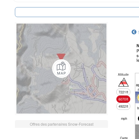
N
P
s
l
Altitude
a
7221
ft
6070
ft
4922
ft
mph
Offres des partenaires Snow-Forecast
Carte