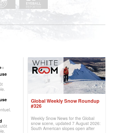
 :
use
ôt
le.
use
Global Weekly Snow Roundup
#326
entuel.
Weekly Snow News for the Global
d
snow scene, updated 7 August 2026:
utôt
South American slopes open after
le.