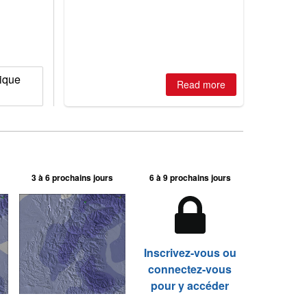
huge snowfalls, New Zealand posts
best conditions of season so far,
Australian areas open most terrain of
2026, northern hemisphere down to
two outdoor areas still open.
rique
Read more
3 à 6 prochains jours
6 à 9 prochains jours
Inscrivez-vous ou
connectez-vous
pour y accéder