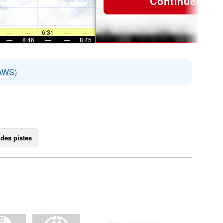
Continuer
—
—
6:31
—
—
—
8:46
—
—
8:45
EAWS)
 des pistes