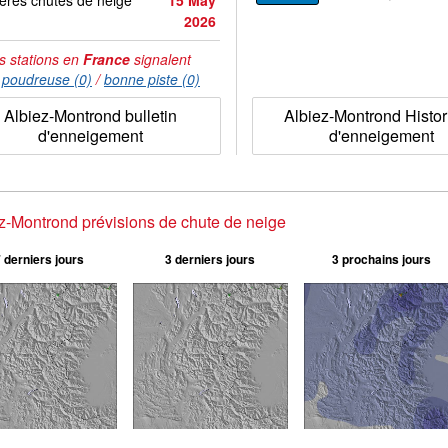
ères chutes de neige
15 May
2026
s stations en
France
signalent
:
poudreuse (0)
/
bonne piste (0)
Albiez-Montrond bulletin
Albiez-Montrond Histo
d'enneigement
d'enneigement
z-Montrond prévisions de chute de neige
 derniers jours
3 derniers jours
3 prochains jours