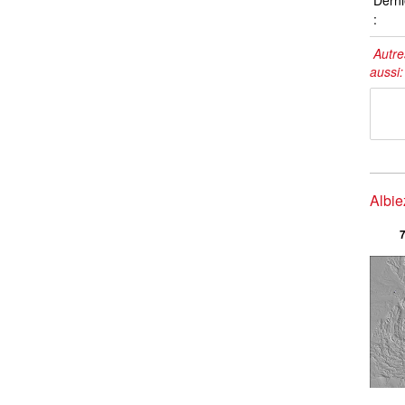
Derni
:
Autre
aussi
Albie
7