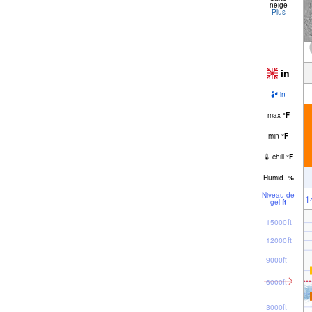
neige
Plus
in
in
max
°
F
min
°
F
chill
°
F
Humid.
%
Niveau de
1
gel
ft
15000ft
12000ft
9000ft
6000ft
3000ft