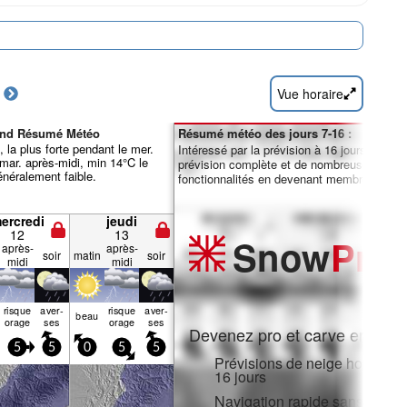
Vue horaire
rond Résumé Météo
Résumé météo des jours 7-16 :
, la plus forte pendant le mer.
Intéressé par la prévision à 16 jours ? Débl
mar. après-midi, min 14°C le
prévision complète et de nombreuses autre
énéralement faible.
fonctionnalités en devenant membre Pro.
ercredi
jeudi
12
13
Snow
Pro
après-
après-
soir
matin
soir
midi
midi
risque
aver­
risque
aver­
beau
orage
ses
orage
ses
Devenez pro et carve en:
5
5
0
5
5
Prévisions de neige horaires e
16 jours
Navigation rapide sans public