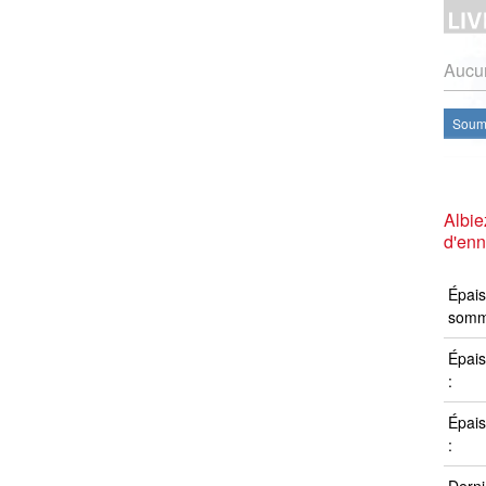
Aucun
Soume
Albie
d'en
Épais
somm
Épais
:
Épais
: