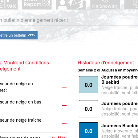
 bulletin d'enneigement récent
ttre un bulletin
z-Montrond Conditions
Historique d'enneigement
neigement
Semaine 2 of August a en moyenne
Journées poudre
Bluebird
seur de neige au
0.0
—
Neige fraîche, plut
et :
ensoleillé, vent faib
seur de neige en bas
Journées poudre
—
0.0
Neige fraîche, peu
ensoleillé, vent év
seur de neige fraîche
—
Journées Bluebir
0.0
Neige moyenne, pl
ensoleillé, vent faib