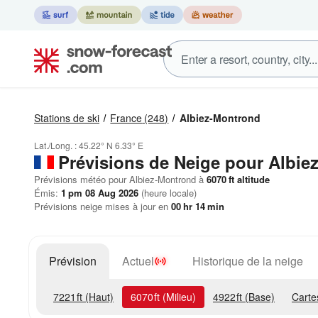
Stations de ski
France
(248)
Albiez-Montrond
Lat./Long. :
45.22° N
6.33° E
Prévisions de Neige
pour Albie
Prévisions météo pour Albiez-Montrond à
6070
ft
altitude
Émis:
1 pm 08 Aug 2026
(heure locale)
Prévisions neige mises à jour en
00
hr
14
min
Prévision
Actuel
Historique de la neige
7221
ft
(Haut)
6070
ft
(Milieu)
4922
ft
(Base)
Carte