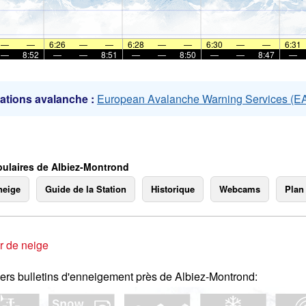
mer
—
—
6:26
—
—
6:28
—
—
6:30
—
—
6:31
—
8:52
—
—
8:51
—
—
8:50
—
—
8:47
—
ations avalanche :
European Avalanche Warning Services (
ulaires de Albiez-Montrond
neige
Guide de la Station
Historique
Webcams
Plan
r de neige
ers bulletins d'enneigement près de Albiez-Montrond: