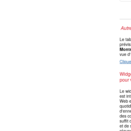
Autre
Le ta
prévis
Mont
vue d
Clique
Widge
pour 
Le wi
est in
Web ex
quotid
d'enn
des co
suffit
et de 
récupé