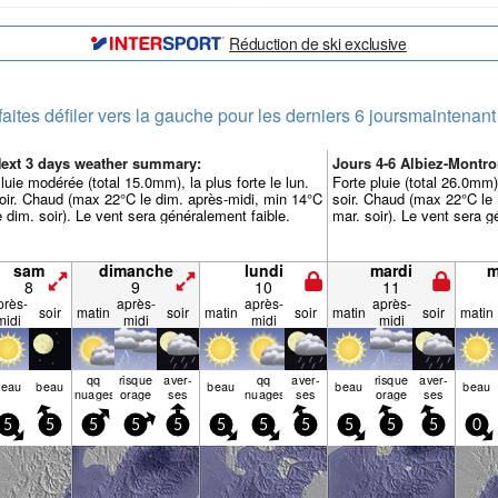
Réduction de ski exclusive
faites défiler vers la gauche pour les derniers 6 jours
maintenant
ext 3 days weather summary:
Jours 4-6 Albiez-Mont
luie modérée (total 15.0mm), la plus forte le lun.
Forte pluie (total 26.0mm)
oir. Chaud (max 22°C le dim. après-midi, min 14°C
soir. Chaud (max 22°C le 
e dim. soir). Le vent sera généralement faible.
mar. soir). Le vent sera g
sam
dimanche
lundi
mardi
m
8
9
10
11
près-
après-
après-
après-
soir
matin
soir
matin
soir
matin
soir
matin
midi
midi
midi
midi
qq
risque
aver­
qq
aver­
risque
aver­
beau
beau
beau
beau
beau
nuages
orage
ses
nuages
ses
orage
ses
5
5
5
5
5
5
5
5
5
5
5
0