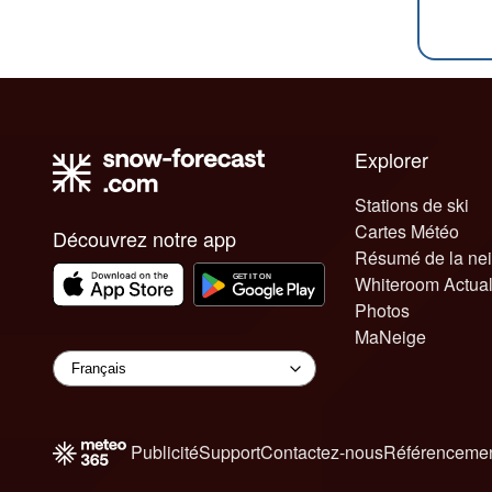
Explorer
Stations de ski
Cartes Météo
Découvrez notre app
Résumé de la ne
Whiteroom Actual
Photos
MaNeige
Publicité
Support
Contactez-nous
Référencemen