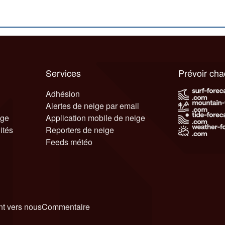
Services
Prévoir ch
Adhésion
Alertes de neige par email
ige
Application mobile de neige
ités
Reporters de neige
Feeds météo
t vers nous
Commentaire