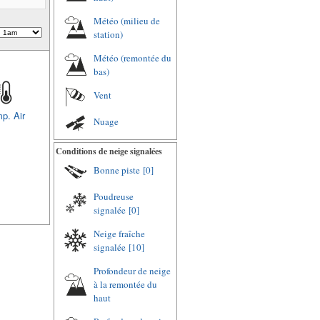
Météo (milieu de
station)
Météo (remontée du
bas)
Vent
p. Air
Nuage
Conditions de neige signalées
Bonne piste
[0]
Poudreuse
signalée
[0]
Neige fraîche
signalée
[10]
Profondeur de neige
à la remontée du
haut