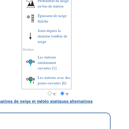
Profondeur de neige
en bas de station
Épaisseur de neige
fraîche
Jours depuis la
dernière tombée de
neige
Montrer:
Les stations
entièrement
ouvertes
[1]
Les stations avec des
pistes ouvertes
[6]
°C
°F
natives de neige et météo statiques alternatives