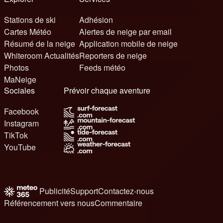
Stations de ski
Adhésion
Cartes Météo
Alertes de neige par email
Résumé de la neige
Application mobile de neige
Whiteroom Actualités
Reporters de neige
Photos
Feeds météo
MaNeige
Sociales
Prévoir chaque aventure
Facebook
Instagram
TikTok
YouTube
Publicité
Support
Contactez-nous
Référencement vers nous
Commentaire