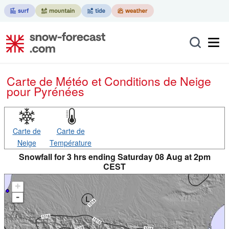
Carte de Météo et Conditions de Neige
pour Pyrénées
Carte de
Carte de
Neige
Température
Snowfall for 3 hrs ending Saturday 08 Aug at 2pm
CEST
+
-