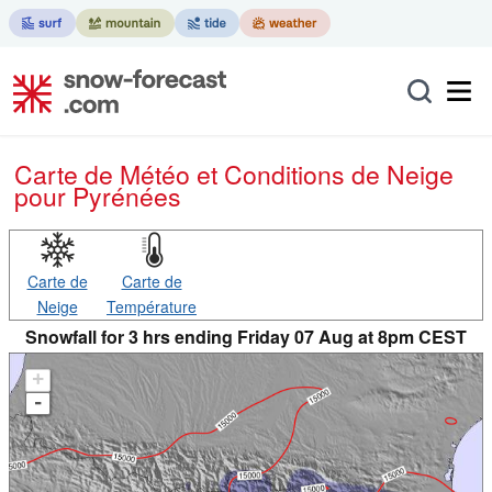
Carte de Météo et Conditions de Neige
pour Pyrénées
Carte de
Carte de
Neige
Température
Snowfall for 3 hrs ending Friday 07 Aug at 8pm CEST
+
-