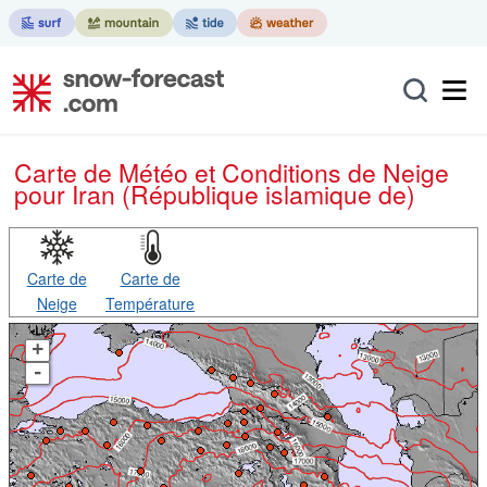
Carte de Météo et Conditions de Neige
pour Iran (République islamique de)
Carte de
Carte de
Neige
Température
+
-