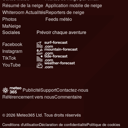
Résumé de la neige
Application mobile de neige
Whiteroom Actualités
Reporters de neige
Photos
Feeds météo
MaNeige
Sociales
Prévoir chaque aventure
Facebook
Instagram
TikTok
YouTube
Publicité
Support
Contactez-nous
Référencement vers nous
Commentaire
© 2026 Meteo365 Ltd. Tous droits réservés
6
Conditions d'utilisation
Déclaration de confidentialité
Politique de cookies