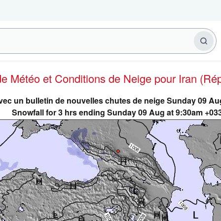
 de Météo et Conditions de Neige
pour Iran (Ré
avec un bulletin de nouvelles chutes de neige Sunday 09 A
Snowfall for 3 hrs ending Sunday 09 Aug at 9:30am +03