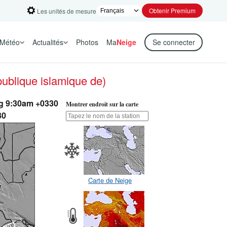
Obtenir Premium
Les unités de mesure
Météo
Actualités
Photos
Ma
Neige
Se connecter
publique islamique de)
ug 9:30am +0330
Montrer endroit sur la carte
30
Carte de Neige