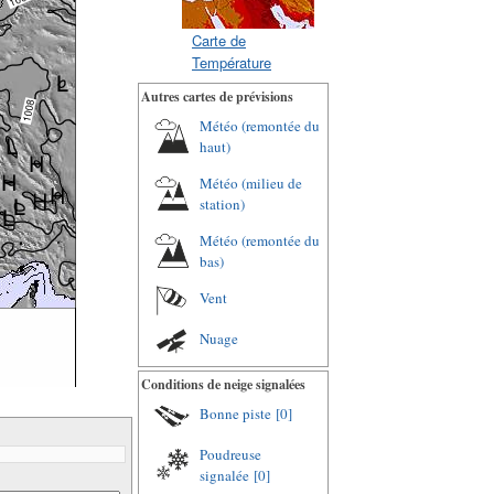
Carte de
Température
Autres cartes de prévisions
Météo (remontée du
haut)
Météo (milieu de
station)
Météo (remontée du
bas)
Vent
Nuage
Conditions de neige signalées
Bonne piste
[0]
Poudreuse
signalée
[0]