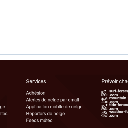
Services
Prévoir ch
Adhésion
Alertes de neige par email
ige
Application mobile de neige
ités
Reporters de neige
Feeds météo