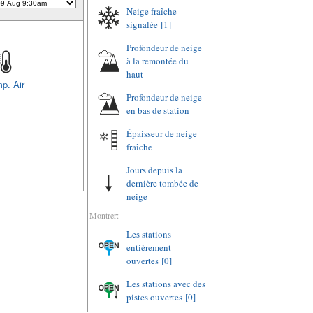
Neige fraîche
signalée
[1]
Profondeur de neige
à la remontée du
haut
p. Air
Profondeur de neige
en bas de station
Épaisseur de neige
fraîche
Jours depuis la
dernière tombée de
neige
Montrer:
Les stations
entièrement
ouvertes
[0]
Les stations avec des
pistes ouvertes
[0]