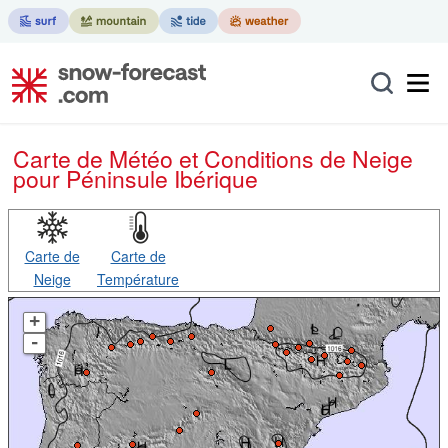
Carte de Météo et Conditions de Neige
pour Péninsule Ibérique
Carte de
Carte de
Neige
Température
+
-