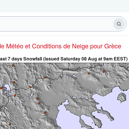
 de Météo et Conditions de Neige
pour Grèce
ast 7 days Snowfall (issued Saturday 08 Aug at 9am EEST)