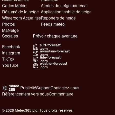
Cartes Météo
Alertes de neige par email
Résumé de la neige
Application mobile de neige
Whiteroom Actualités
Reporters de neige
Photos
Feeds météo
MaNeige
Sociales
Prévoir chaque aventure
Facebook
Instagram
TikTok
YouTube
Publicité
Support
Contactez-nous
Référencement vers nous
Commentaire
© 2026 Meteo365 Ltd. Tous droits réservés
6