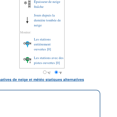
Épaisseur de neige
fraîche
Jours depuis la
dernière tombée de
neige
Montrer:
Les stations
entièrement
ouvertes
[0]
Les stations avec des
pistes ouvertes
[0]
°C
°F
natives de neige et météo statiques alternatives