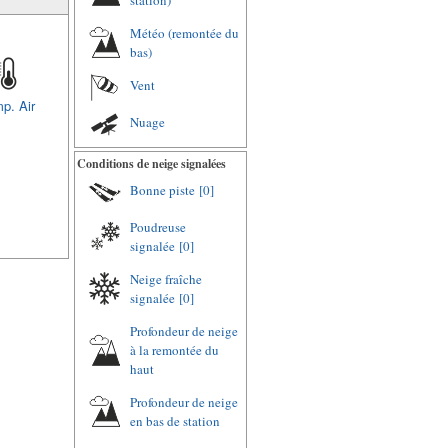
station)
Météo (remontée du
bas)
Vent
p. Air
Nuage
Conditions de neige signalées
Bonne piste
[0]
Poudreuse
signalée
[0]
Neige fraîche
signalée
[0]
Profondeur de neige
à la remontée du
haut
Profondeur de neige
en bas de station