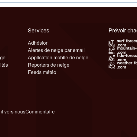
Services
Prévoir ch
Adhésion
Alertes de neige par email
ige
Application mobile de neige
ités
Reporters de neige
Feeds météo
t vers nous
Commentaire