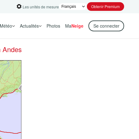
Obtenir Premium
Les unités de mesure
Météo
Actualités
Photos
Ma
Neige
Se connecter
n Andes