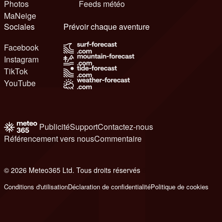
Photos
Feeds météo
MaNeige
Sociales
Prévoir chaque aventure
Facebook
Instagram
TikTok
YouTube
Publicité
Support
Contactez-nous
Référencement vers nous
Commentaire
© 2026 Meteo365 Ltd. Tous droits réservés
6
Conditions d'utilisation
Déclaration de confidentialité
Politique de cookies