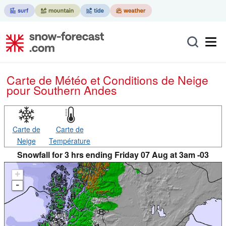
Carte de Météo et Conditions de Neige
pour Southern Andes
Carte de
Carte de
Neige
Température
Snowfall for 3 hrs ending Friday 07 Aug at 3am -03
+
-