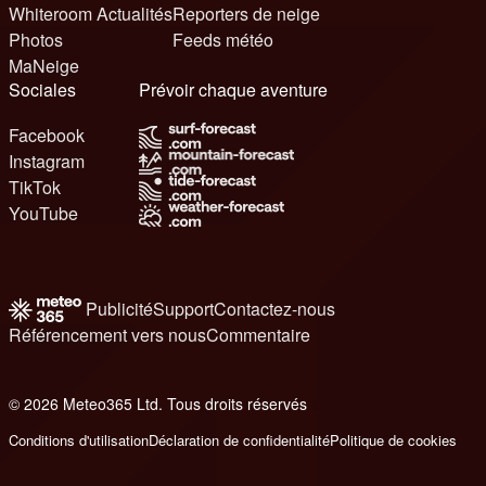
Whiteroom Actualités
Reporters de neige
Photos
Feeds météo
MaNeige
Sociales
Prévoir chaque aventure
Facebook
Instagram
TikTok
YouTube
Publicité
Support
Contactez-nous
Référencement vers nous
Commentaire
© 2026 Meteo365 Ltd. Tous droits réservés
6
Conditions d'utilisation
Déclaration de confidentialité
Politique de cookies