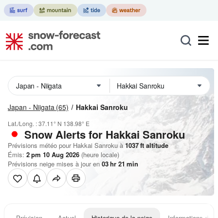
Japan - Niigata
(65)
Hakkai Sanroku
Lat./Long. :
37.11° N
138.98° E
Snow Alerts for Hakkai Sanroku
Prévisions météo pour Hakkai Sanroku à
1037
ft
altitude
Émis:
2 pm 10 Aug 2026
(heure locale)
Prévisions neige mises à jour en
03
hr
21
min
Prévision
Actuel
Historique de la neige
Informations du r