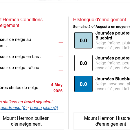
t Hermon Conditions
Historique d'enneigement
neigement
Semaine 2 of August a en moyenne
Journées poudre
Bluebird
seur de neige au
0.0
—
Neige fraîche, plut
et :
ensoleillé, vent faib
seur de neige en bas :
—
Journées poudre
0.0
Neige fraîche, peu
seur de neige fraîche
ensoleillé, vent év
—
Journées Bluebir
0.0
Neige moyenne, pl
4 May
ères chutes de neige :
ensoleillé, vent faib
2026
s stations en
Israel
signalent
:
poudreuse (0)
/
bonne piste (0)
Mount Hermon bulletin
Mount Hermon Histor
d'enneigement
d'enneigement