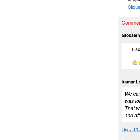
Clique
Comment
Globale
Fiab
Itamar L
We cam
was tor
That wa
and aft
Lisez 13