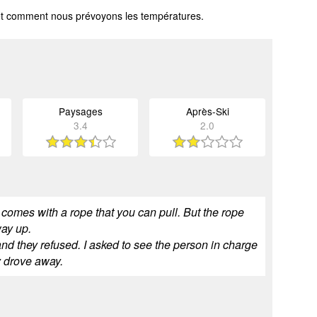
l et comment nous prévoyons les températures.
Paysages
Après-Ski
3.4
2.0
comes with a rope that you can pull. But the rope
way up.
and they refused. I asked to see the person in charge
ly drove away.