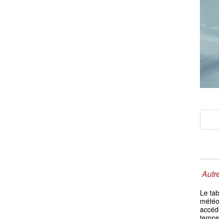
Autre
Le ta
météo 
accéde
temps