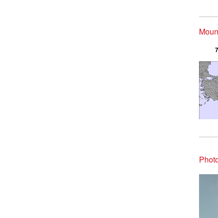
Mount
7
Phot