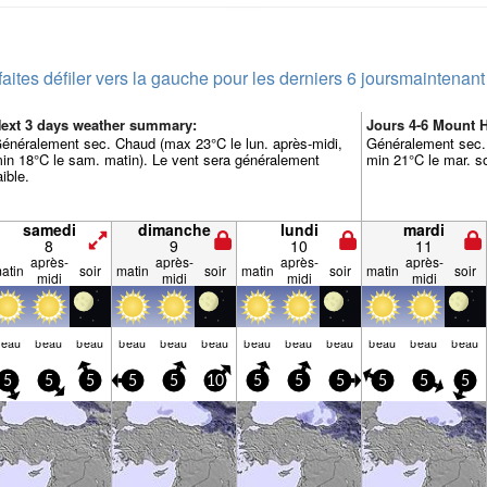
faites défiler vers la gauche pour les derniers 6 jours
maintenant
ext 3 days weather summary:
Jours 4-6 Mount
énéralement sec. Chaud (max 23°C le lun. après-midi,
Généralement sec.
in 18°C le sam. matin). Le vent sera généralement
min 21°C le mar. so
aible.
samedi
dimanche
lundi
mardi
8
9
10
11
après-
après-
après-
après-
atin
soir
matin
soir
matin
soir
matin
soir
midi
midi
midi
midi
beau
beau
beau
beau
beau
beau
beau
beau
beau
beau
beau
beau
5
5
5
5
5
10
5
5
5
5
5
5