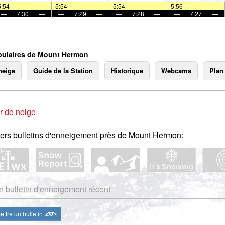
5:54
—
—
5:54
—
—
5:54
—
—
5:56
—
—
—
7:30
—
—
7:29
—
—
7:28
—
—
7:27
—
ulaires de Mount Hermon
neige
Guide de la Station
Historique
Webcams
Plan
r de neige
ers bulletins d'enneigement près de Mount Hermon:
 bulletin d'enneigement récent
ttre un bulletin