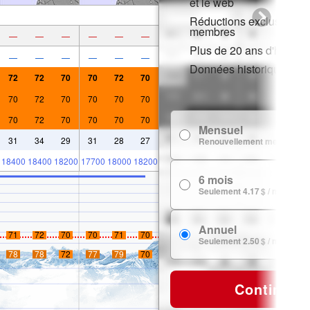
et le web
Réductions exclusives p
membres
—
—
—
—
—
—
Plus de 20 ans d'histori
—
—
—
—
—
—
Données historiques de
72
72
70
70
72
70
70
72
70
70
70
70
70
72
70
70
70
70
Mensuel
31
34
29
31
28
27
Renouvellement mensuel
18400
18400
18200
17700
18000
18200
6 mois
Seulement 4.17 $ / mois
Annuel
71
72
70
70
71
70
Seulement 2.50 $ / mois
78
78
72
77
79
70
Continuer