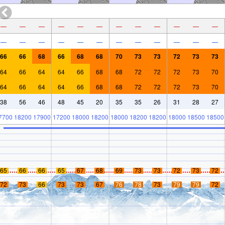
—
—
—
—
—
—
—
—
—
—
—
—
—
—
—
—
—
—
—
—
—
—
—
—
66
66
68
66
68
68
70
73
73
72
73
73
64
66
64
64
66
68
68
72
72
72
73
70
64
66
64
64
66
68
68
72
72
72
73
70
38
56
46
48
45
20
35
35
26
31
28
27
7700
18200
17900
17200
18000
18200
18000
18200
18200
18000
18500
18500
65
66
66
65
67
68
69
73
73
72
73
72
72
73
66
73
73
67
76
78
73
79
79
72
mer