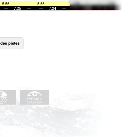
5:56
—
—
5:56
—
—
—
7:25
—
—
7:24
—
 des pistes