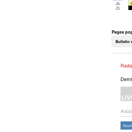
Pages pop
Bulletin 
Rada
Derni
Aucun
Soume