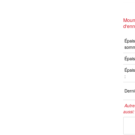
Moun
d'en
Épais
somm
Épais
Épais
:
Derni
Autre
aussi