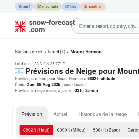
Stations de ski
Israel
(1)
Mount Hermon
Lat./Long. :
33.31° N
35.77° E
Prévisions de Neige
pour Moun
Prévisions météo pour Mount Hermon à
6802
ft
altitude
Émis:
2 am 08 Aug 2026
(heure locale)
Prévisions neige mises à jour en
03
hr
25
min
Prévision
Actuel
Historique de la neige
6802
ft
(Haut)
6090
ft
(Milieu)
5381
ft
(Base)
Carte