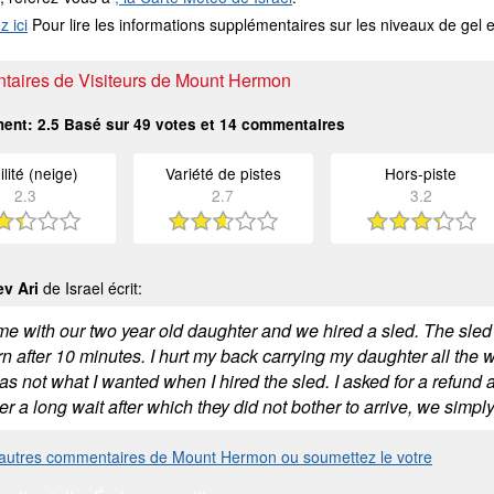
z ici
Pour lire les informations supplémentaires sur les niveaux de ge
aires de Visiteurs de Mount Hermon
ment:
2.5
Basé sur
49
votes et
14
commentaires
ilité (neige)
Variété de pistes
Hors-piste
2.3
2.7
3.2
ev Ari
de Israel écrit:
e with our two year old daughter and we hired a sled. The sled 
n after 10 minutes. I hurt my back carrying my daughter all the 
s not what I wanted when I hired the sled. I asked for a refund 
er a long wait after which they did not bother to arrive, we simp
 autres commentaires de Mount Hermon ou soumettez le votre