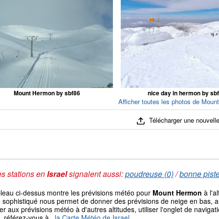
Mount Hermon by sbf86
nice day in hermon by sb
Afficher toutes les photos de Moun
Télécharger une nouvelle
s stations en
Israel
signalent aussi:
poudreuse (0)
/
bonne piste
bleau ci-dessus montre les prévisions météo pour
Mount Hermon
à l'a
sophistiqué nous permet de donner des prévisions de neige en bas, au 
r aux prévisions météo à d'autres altitudes, utiliser l'onglet de navi
, référez-vous à
, la Carte Météo de Israel
.