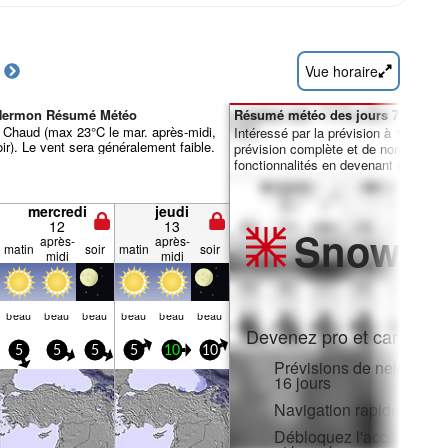
Vue horaire
 Hermon Résumé Météo
Résumé météo des jours 7-16 :
 Chaud (max 23°C le mar. après-midi,
Intéressé par la prévision à 16 jours
ir). Le vent sera généralement faible.
prévision complète et de nombreuse
fonctionnalités en devenant membre 
mercredi
jeudi
12
13
Snow
Pr
après-
après-
matin
soir
matin
soir
midi
midi
beau
beau
beau
beau
beau
beau
Devenez pro et carve en:
5
5
5
5
10
10
Prévisions de neige hora
16 jours
Navigation rapide sans p
Débloquez l'accès compl