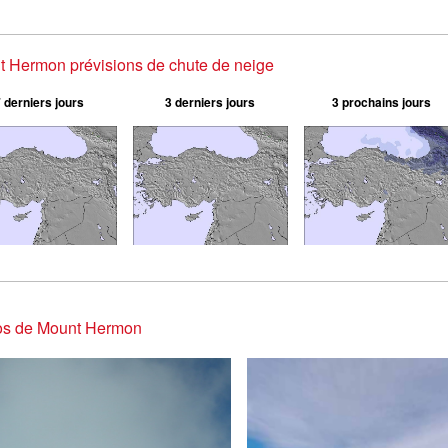
 Hermon prévisions de chute de neige
 derniers jours
3 derniers jours
3 prochains jours
os de Mount Hermon