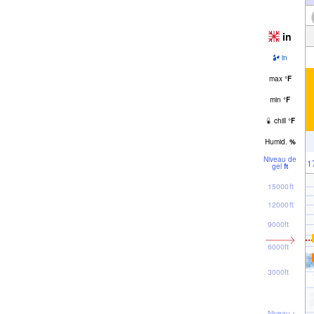
in
in
max
°
F
min
°
F
chill
°
F
Humid.
%
Niveau de
1
gel
ft
15000ft
12000ft
9000ft
6000ft
3000ft
Niveau de la 