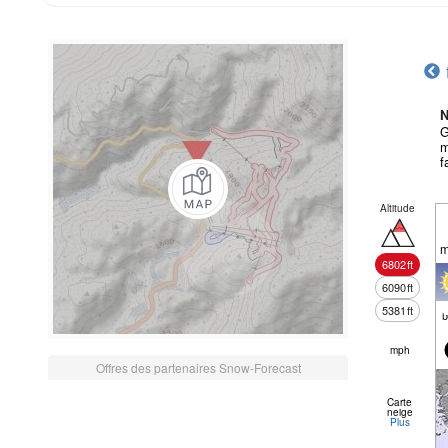
N
G
m
f
Altitude
m
6802
ft
6090
ft
5381
ft
mph
Offres des partenaires Snow-Forecast
Carte
neige
Plus