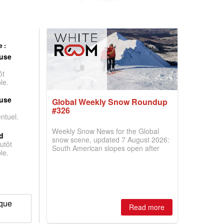
 :
use
ôt
le.
use
Global Weekly Snow Roundup
#326
entuel.
Weekly Snow News for the Global
d
snow scene, updated 7 August 2026:
utôt
South American slopes open after
le.
huge snowfalls, New Zealand posts
best conditions of season so far,
Australian areas open most terrain of
2026, northern hemisphere down to
two outdoor areas still open.
ique
Read more