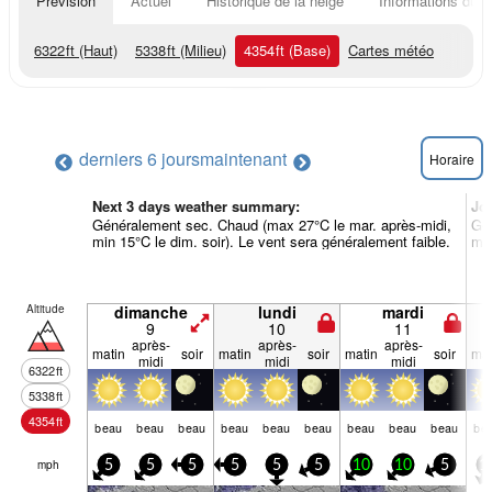
Prévision
Actuel
Historique de la neige
Informations du r
6322
ft
(Haut)
5338
ft
(Milieu)
4354
ft
(Base)
Cartes météo
derniers 6 jours
maintenant
Horaire
Next 3 days weather summary:
Jo
Généralement sec. Chaud (max 27°C le mar. après-midi,
Gén
min 15°C le dim. soir). Le vent sera généralement faible.
min
Altitude
dimanche
lundi
mardi
9
10
11
après-
après-
après-
matin
soir
matin
soir
matin
soir
mat
midi
midi
midi
6322
ft
5338
ft
4354
ft
beau
beau
beau
beau
beau
beau
beau
beau
beau
be
mph
5
5
5
5
5
5
10
10
5
1