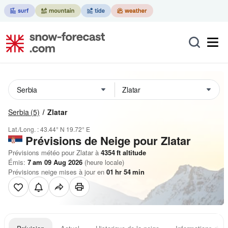
Serbia
(5)
Zlatar
Lat./Long. :
43.44° N
19.72° E
Prévisions de Neige
pour Zlatar
Prévisions météo pour Zlatar à
4354
ft
altitude
Émis:
7 am 09 Aug 2026
(heure locale)
Prévisions neige mises à jour en
01
hr
54
min