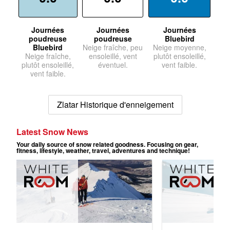
Journées
Journées
Journées
poudreuse
poudreuse
Bluebird
Bluebird
Neige fraîche, peu
Neige moyenne,
Neige fraîche,
ensoleillé, vent
plutôt ensoleillé,
plutôt ensoleillé,
éventuel.
vent faible.
vent faible.
Zlatar Historique d'enneigement