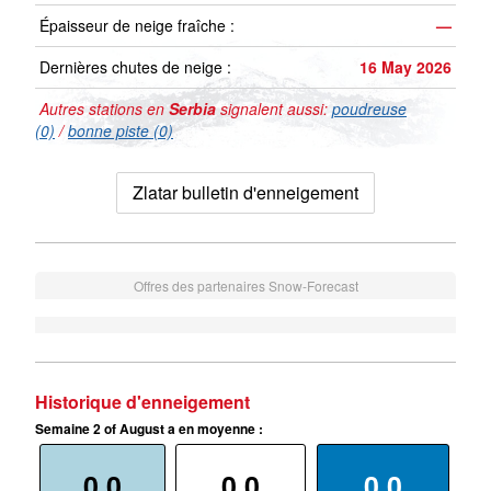
Épaisseur de neige fraîche :
—
Dernières chutes de neige :
16 May 2026
Autres stations en
Serbia
signalent aussi:
poudreuse
(0)
/
bonne piste (0)
Zlatar bulletin d'enneigement
Offres des partenaires Snow-Forecast
Historique d'enneigement
Semaine 2 of August a en moyenne :
0.0
0.0
0.0