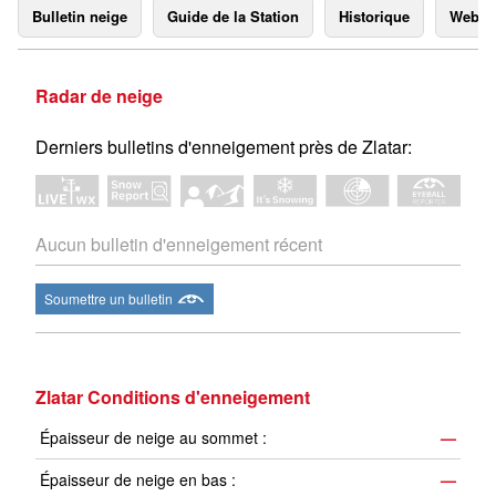
Bulletin neige
Guide de la Station
Historique
Webc
Radar de neige
Derniers bulletins d'enneigement près de Zlatar:
Aucun bulletin d'enneigement récent
Soumettre un bulletin
Zlatar Conditions d'enneigement
Épaisseur de neige au sommet :
—
Épaisseur de neige en bas :
—