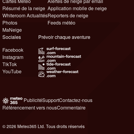
Cartes Météo
Alertes de neige par email
Résumé de la neige
Application mobile de neige
Whiteroom Actualités
Reporters de neige
Photos
Feeds météo
MaNeige
Sociales
Prévoir chaque aventure
Facebook
Instagram
TikTok
YouTube
Publicité
Support
Contactez-nous
Référencement vers nous
Commentaire
© 2026 Meteo365 Ltd. Tous droits réservés
8