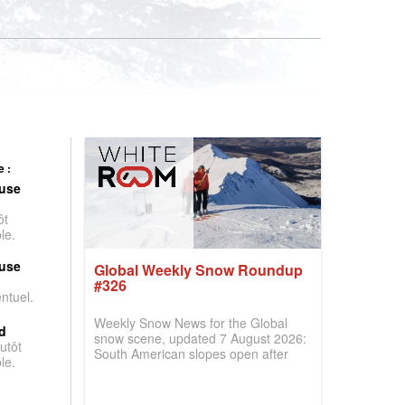
 :
use
ôt
le.
use
Global Weekly Snow Roundup
#326
entuel.
Weekly Snow News for the Global
d
snow scene, updated 7 August 2026:
utôt
South American slopes open after
le.
huge snowfalls, New Zealand posts
best conditions of season so far,
Australian areas open most terrain of