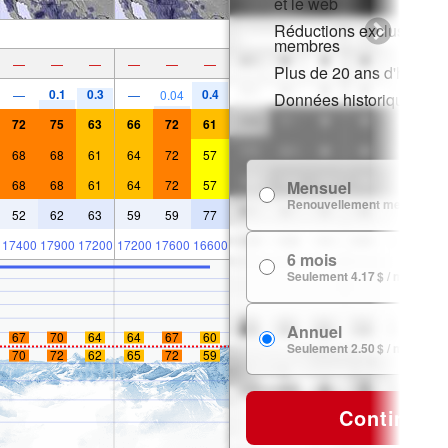
et le web
Réductions exclusives p
membres
—
—
—
—
—
—
Plus de 20 ans d'histori
0.1
0.3
0.4
—
—
0.04
Données historiques de
72
75
63
66
72
61
68
68
61
64
72
57
68
68
61
64
72
57
Mensuel
Renouvellement mensuel
52
62
63
59
59
77
17400
17900
17200
17200
17600
16600
6 mois
Seulement 4.17 $ / mois
Annuel
67
70
64
64
67
60
Seulement 2.50 $ / mois
70
72
62
65
72
59
Continuer