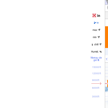
in
in
max
°
F
min
°
F
chill
°
F
Humid.
%
Niveau de
1
gel
ft
15000ft
12000ft
9000ft
6000ft
3000ft