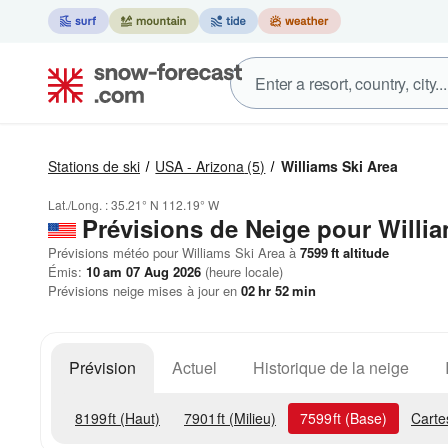
Stations de ski
USA - Arizona
(5)
Williams Ski Area
Lat./Long. :
35.21° N
112.19° W
Prévisions de Neige
pour Willia
Prévisions météo pour Williams Ski Area à
7599
ft
altitude
Émis:
10 am 07 Aug 2026
(heure locale)
Prévisions neige mises à jour en
02
hr
52
min
Prévision
Actuel
Historique de la neige
8199
ft
(Haut)
7901
ft
(Milieu)
7599
ft
(Base)
Carte