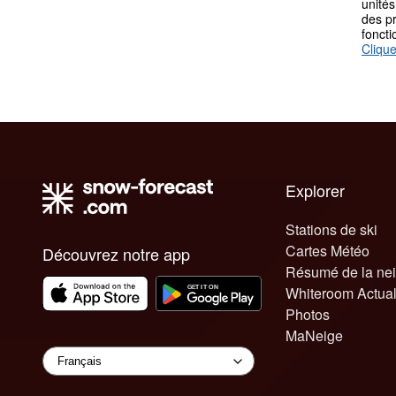
unités
des p
fonct
Clique
Explorer
Stations de ski
Cartes Météo
Découvrez notre app
Résumé de la ne
Whiteroom Actual
Photos
MaNeige