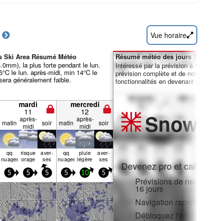
Vue horaire
ms Ski Area Résumé Météo
Résumé météo des jours 7-16 :
4.0mm), la plus forte pendant le lun.
Intéressé par la prévision à 16 jours
°C le lun. après-midi, min 14°C le
prévision complète et de nombreuse
 sera généralement faible.
fonctionnalités en devenant membre 
mardi
mercredi
11
12
Snow
Pr
après-
après-
matin
soir
matin
soir
midi
midi
qq
risque
aver­
qq
pluie
aver­
nuages
orage
ses
nuages
légère
ses
Devenez pro et carve en:
5
5
5
5
10
5
Prévisions de neige hora
16 jours
Navigation rapide sans p
Débloquez l'accès compl