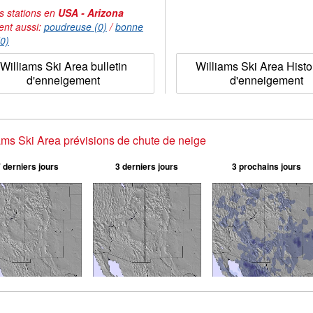
s stations en
USA - Arizona
ent aussi:
poudreuse (0)
/
bonne
(0)
Williams Ski Area bulletin
Williams Ski Area Histo
d'enneigement
d'enneigement
ams Ski Area prévisions de chute de neige
 derniers jours
3 derniers jours
3 prochains jours