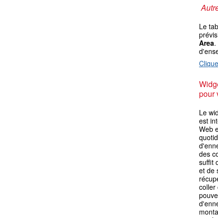
Autre
Le ta
prévis
Area
.
d'ens
Clique
Widge
pour 
Le wid
est in
Web ex
quotid
d'enn
des co
suffit
et de 
récupé
coller
pouvez
d'enn
monta