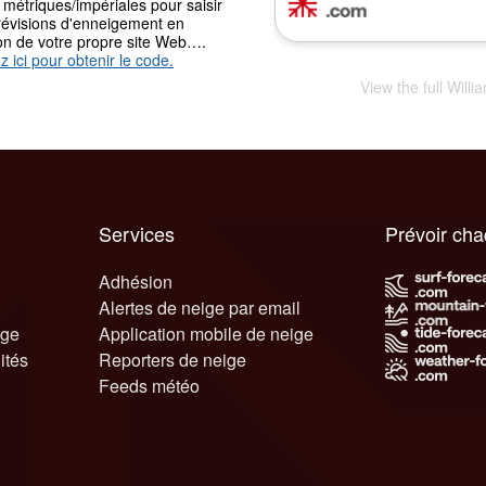
 métriques/impériales pour saisir
révisions d'enneigement en
ion de votre propre site Web….
z ici pour obtenir le code.
View the full Will
Services
Prévoir ch
Adhésion
Alertes de neige par email
ige
Application mobile de neige
ités
Reporters de neige
Feeds météo