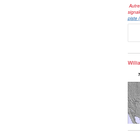
Autre
signal
piste 
Willi
7