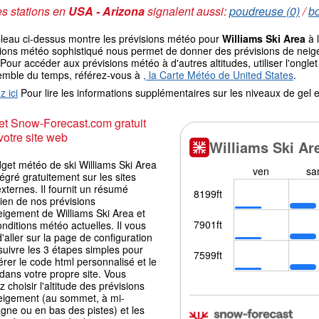
s stations en
USA - Arizona
signalent aussi:
poudreuse (0)
/
bo
bleau ci-dessus montre les prévisions météo pour
Williams Ski Area
à 
ions météo sophistiqué nous permet de donner des prévisions de neige 
 Pour accéder aux prévisions météo à d'autres altitudes, utiliser l'ong
emble du temps, référez-vous à
, la Carte Météo de United States
.
z ici
Pour lire les informations supplémentaires sur les niveaux de ge
t Snow-Forecast.com gratuit
votre site web
get météo de ski Williams Ski Area
tégré gratuitement sur les sites
ternes. Il fournit un résumé
ien de nos prévisions
eigement de Williams Ski Area et
nditions météo actuelles. Il vous
 d'aller sur la page de configuration
suivre les 3 étapes simples pour
rer le code html personnalisé et le
 dans votre propre site. Vous
 choisir l'altitude des prévisions
eigement (au sommet, à mi-
gne ou en bas des pistes) et les