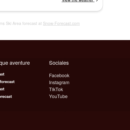
iams Ski Area forecast at
Snow-Forecast.com
aque aventure
Sociales
Facebook
Instagram
TikTok
YouTube