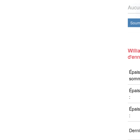
Aucun
Soume
Willi
d'en
Épais
somm
Épais
:
Épais
:
Derni