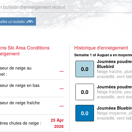
 bulletin d'enneigement récent
ttre un bulletin
ams Ski Area Conditions
Historique d'enneigement
neigement
Semaine 1 of August a en moyenne
Journées poudre
Bluebird
seur de neige au
0.0
—
Neige fraîche, plut
et :
ensoleillé, vent faib
seur de neige en bas
Journées poudre
—
0.0
Neige fraîche, peu
ensoleillé, vent év
seur de neige fraîche
—
Journées Bluebir
0.0
Neige moyenne, pl
ensoleillé, vent faib
25 Apr
ères chutes de neige :
2026