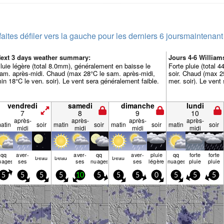
faites défiler vers la gauche pour les derniers 6 jours
maintenant
ext 3 days weather summary:
Jours 4-6 Willia
luie légère (total 8.0mm), généralement en baisse le
Forte pluie (total 4
am. après-midi. Chaud (max 28°C le sam. après-midi,
soir. Chaud (max 25
in 18°C le ven. soir). Le vent sera généralement faible.
mer. soir). Le vent
vendredi
samedi
dimanche
lundi
7
8
9
10
après-
après-
après-
après-
atin
soir
matin
soir
matin
soir
matin
soir
midi
midi
midi
midi
qq
aver­
aver­
qq
aver­
pluie
qq
forte
forte
beau
beau
beau
uages
ses
ses
nuages
ses
légère
nuages
pluie
pluie
5
5
5
5
10
5
5
5
0
5
5
5