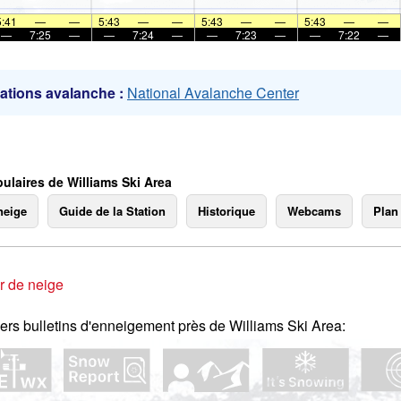
mer
5:41
—
—
5:43
—
—
5:43
—
—
5:43
—
—
—
7:25
—
—
7:24
—
—
7:23
—
—
7:22
—
ations avalanche :
National Avalanche Center
ulaires de Williams Ski Area
neige
Guide de la Station
Historique
Webcams
Plan
r de neige
ers bulletins d'enneigement près de Williams Ski Area: