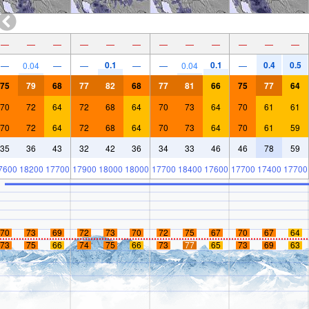
—
—
—
—
—
—
—
—
—
—
—
—
0.1
0.1
0.4
0.5
—
0.04
—
—
—
—
0.04
—
75
79
68
77
82
68
77
81
66
75
77
64
70
72
64
72
68
64
70
73
64
70
61
61
70
72
64
72
68
64
70
73
64
70
61
59
35
36
43
32
42
36
34
33
46
46
78
59
7600
18200
17700
17900
18000
18000
17700
18400
17600
17700
17400
17700
70
73
69
72
73
70
72
75
67
70
67
64
73
75
66
74
75
66
73
77
65
73
69
63