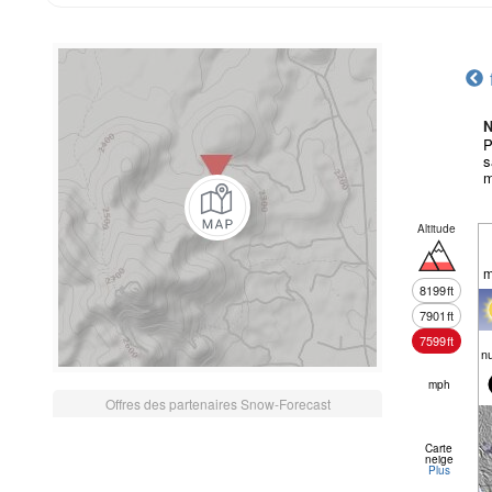
N
P
s
m
Altitude
m
8199
ft
7901
ft
7599
ft
n
mph
Offres des partenaires Snow-Forecast
Carte
neige
Plus