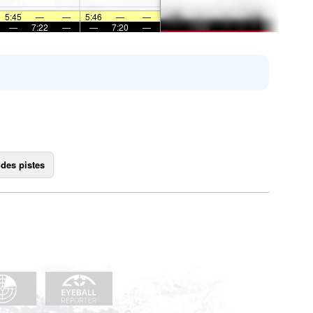
5:45
—
—
5:46
—
—
—
7:22
—
—
7:20
—
 des pistes