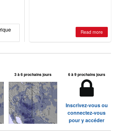
2026, northern hemisphere down to
two outdoor areas still open.
rique
Read more
3 à 6 prochains jours
6 à 9 prochains jours
Inscrivez-vous ou
connectez-vous
pour y accéder