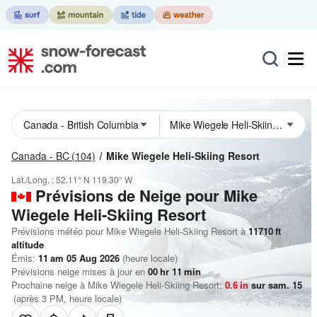
Canada - BC
(104)
Mike Wiegele Heli-Skiing Resort
Lat./Long. :
52.11° N
119.30° W
Prévisions de Neige
pour Mike
Wiegele Heli-Skiing Resort
Prévisions météo pour Mike Wiegele Heli-Skiing Resort à
11710
ft
altitude
Émis:
11 am 05 Aug 2026
(heure locale)
Prévisions neige mises à jour en
00
hr
11
min
Prochaine neige à Mike Wiegele Heli-Skiing Resort:
0.6
in
sur sam. 15
(après 3 PM, heure locale)