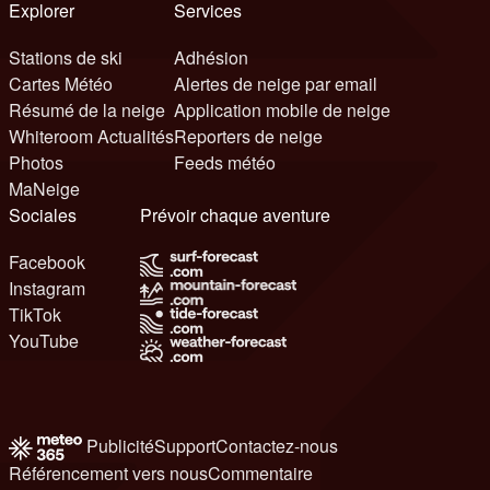
Explorer
Services
Stations de ski
Adhésion
Cartes Météo
Alertes de neige par email
Résumé de la neige
Application mobile de neige
Whiteroom Actualités
Reporters de neige
Photos
Feeds météo
MaNeige
Sociales
Prévoir chaque aventure
Facebook
Instagram
TikTok
YouTube
Publicité
Support
Contactez-nous
Référencement vers nous
Commentaire