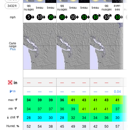
qq
qq
qq
aver­
q
3432
ft
beau
beau
beau
beau
beau
nuages
nuages
nuages
ses
nua
mph
5
10
20
10
10
15
10
10
10
1
Carte
neige
Plus
in
—
—
—
—
—
—
—
—
—
—
—
—
—
—
—
—
—
0.04
in
34
39
39
36
41
43
41
43
41
3
max
°
F
34
37
37
36
39
41
41
41
37
3
min
°
F
28
30
30
28
32
34
34
36
30
2
chill
°
F
52
54
38
45
49
38
42
50
57
5
Humid.
%