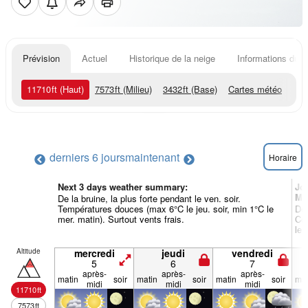
Prévision
Actuel
Historique de la neige
Informations du r
11710
ft
(Haut)
7573
ft
(Milieu)
3432
ft
(Base)
Cartes météo
derniers 6 jours
maintenant
Horaire
Next 3 days weather summary:
Jo
Mé
De la bruine, la plus forte pendant le ven. soir.
Températures douces (max 6°C le jeu. soir, min 1°C le
De 
mer. matin). Surtout vents frais.
Con
le 
Altitude
mercredi
jeudi
vendredi
5
6
7
après-
après-
après-
matin
soir
matin
soir
matin
soir
mat
midi
midi
midi
11710
ft
7573
ft