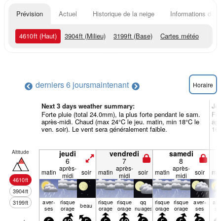
Prévision
Actuel
Historique de la neige
Informations du r
4610
ft
(Haut)
3904
ft
(Milieu)
3199
ft
(Base)
Cartes météo
derniers 6 jours
maintenant
Horaire
Next 3 days weather summary:
Jo
Forte pluie (total 24.0mm), la plus forte pendant le sam.
For
après-midi. Chaud (max 24°C le jeu. matin, min 18°C le
apr
ven. soir). Le vent sera généralement faible.
16°
Altitude
jeudi
vendredi
samedi
6
7
8
après-
après-
après-
matin
soir
matin
soir
matin
soir
mat
midi
midi
midi
4610
ft
3904
ft
aver­
risque
risque
risque
qq
risque
risque
aver­
ave
3199
ft
beau
ses
orage
orage
orage
nuages
orage
orage
ses
se