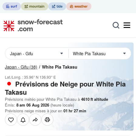
Japan - Gifu
(38)
White Pia Takasu
Lat./Long. :
35.96° N
136.93° E
Prévisions de Neige
pour White Pia
Takasu
Prévisions météo pour White Pia Takasu à
4610
ft
altitude
Émis:
8 am 06 Aug 2026
(heure locale)
Prévisions neige mises à jour en
01
hr
27
min