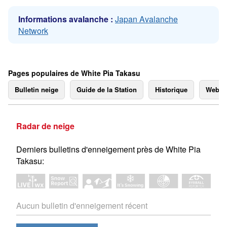
Informations avalanche :
Japan Avalanche
Network
Pages populaires de White Pia Takasu
Bulletin neige
Guide de la Station
Historique
Webc
Radar de neige
Derniers bulletins d'enneigement près de White Pia
Takasu:
Aucun bulletin d'enneigement récent