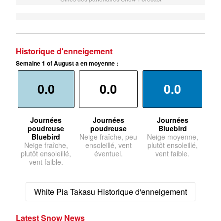
Historique d'enneigement
Semaine 1 of August a en moyenne :
0.0
0.0
0.0
Journées
Journées
Journées
poudreuse
poudreuse
Bluebird
Bluebird
Neige fraîche, peu
Neige moyenne,
Neige fraîche,
ensoleillé, vent
plutôt ensoleillé,
plutôt ensoleillé,
éventuel.
vent faible.
vent faible.
White Pia Takasu Historique d'enneigement