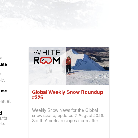
 :
use
ôt
le.
use
Global Weekly Snow Roundup
#326
entuel.
Weekly Snow News for the Global
d
snow scene, updated 7 August 2026:
utôt
South American slopes open after
le.
huge snowfalls, New Zealand posts
best conditions of season so far,
Australian areas open most terrain of