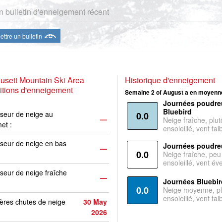
 bulletin d'enneigement récent
ttre un bulletin
sett Mountain Ski Area
Historique d'enneigement
tions d'enneigement
Semaine 2 of August a en moyenne
Journées poudre
Bluebird
seur de neige au
0.0
—
Neige fraîche, plut
et :
ensoleillé, vent faib
seur de neige en bas
Journées poudre
—
0.0
Neige fraîche, peu
ensoleillé, vent év
seur de neige fraîche
—
Journées Bluebir
0.0
Neige moyenne, pl
ensoleillé, vent faib
ères chutes de neige
30 May
2026