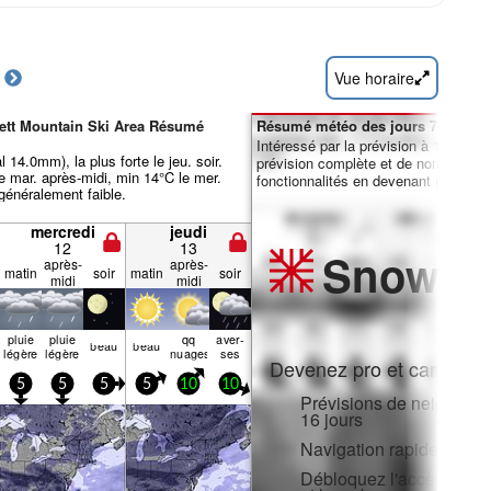
Vue horaire
ett Mountain Ski Area Résumé
Résumé météo des jours 7-16 :
Intéressé par la prévision à 16 jours
 14.0mm), la plus forte le jeu. soir.
prévision complète et de nombreuse
 mar. après-midi, min 14°C le mer.
fonctionnalités en devenant membre 
 généralement faible.
mercredi
jeudi
12
13
Snow
Pr
après-
après-
matin
soir
matin
soir
midi
midi
pluie
pluie
qq
aver­
beau
beau
légère
légère
nuages
ses
Devenez pro et carve en:
5
5
5
5
10
10
Prévisions de neige hora
16 jours
Navigation rapide sans p
Débloquez l'accès compl