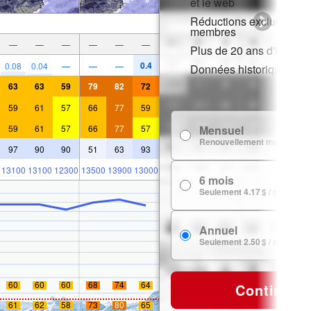
et le web
Réductions exclusives p
membres
—
—
—
—
—
—
Plus de 20 ans d'histori
0.4
0.08
0.04
—
—
—
Données historiques de
63
63
59
79
82
72
59
61
57
66
77
59
59
61
57
66
77
57
Mensuel
Renouvellement mensuel
97
90
90
51
63
93
13100
13100
12300
13500
13900
13000
6 mois
Seulement 4.17 $ / mois
Annuel
Seulement 2.50 $ / mois
60
60
60
68
74
64
Continuer
61
62
58
73
80
65