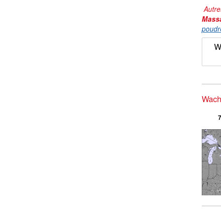
Autre
Mass
poudr
W
Wachu
7