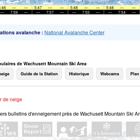
mer
5:46
—
—
5:47
—
—
5:48
—
—
5:48
—
—
—
7:59
—
—
7:57
—
—
7:55
—
—
7:54
—
ations avalanche :
National Avalanche Center
ulaires de Wachusett Mountain Ski Area
neige
Guide de la Station
Historique
Webcams
Plan
r de neige
ers bulletins d'enneigement près de Wachusett Mountain Ski Ar