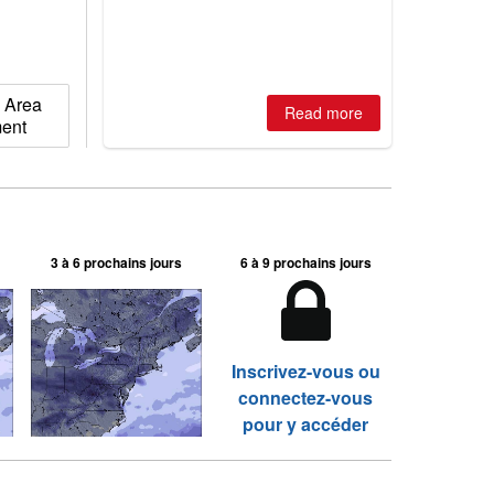
2026, northern hemisphere down to
two outdoor areas still open.
 Area
Read more
ment
3 à 6 prochains jours
6 à 9 prochains jours
Inscrivez-vous ou
connectez-vous
pour y accéder