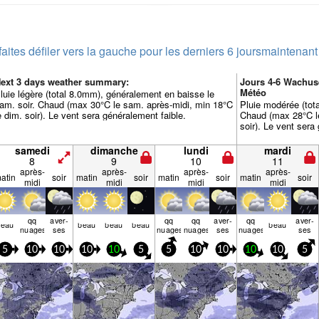
faites défiler vers la gauche pour les derniers 6 jours
maintenant
ext 3 days weather summary:
Jours 4-6 Wachus
Météo
luie légère (total 8.0mm), généralement en baisse le
am. soir. Chaud (max 30°C le sam. après-midi, min 18°C
Pluie modérée (total
e dim. soir). Le vent sera généralement faible.
Chaud (max 28°C le
soir). Le vent sera
samedi
dimanche
lundi
mardi
8
9
10
11
après-
après-
après-
après-
atin
soir
matin
soir
matin
soir
matin
soir
midi
midi
midi
midi
qq
aver­
qq
qq
aver­
qq
aver­
beau
beau
beau
beau
beau
nuages
ses
nuages
nuages
ses
nuages
ses
5
10
10
10
10
5
5
10
10
10
10
5