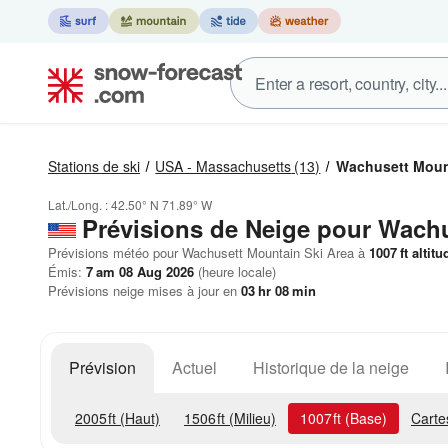
Stations de ski
USA - Massachusetts
(13)
Wachusett Moun
Lat./Long. :
42.50° N
71.89° W
Prévisions de Neige
pour Wachu
Prévisions météo pour Wachusett Mountain Ski Area à
1007
ft
altitu
Émis:
7 am 08 Aug 2026
(heure locale)
Prévisions neige mises à jour en
03
hr
08
min
Prévision
Actuel
Historique de la neige
2005
ft
(Haut)
1506
ft
(Milieu)
1007
ft
(Base)
Carte