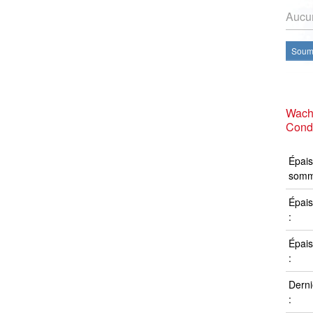
Aucun
Soume
Wachu
Condi
Épais
somm
Épais
:
Épais
:
Derni
: