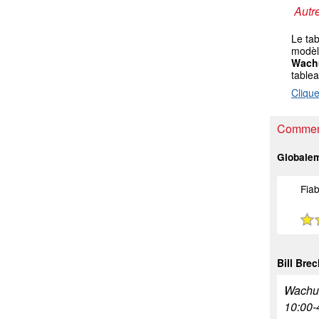
Autre
Le ta
modèle
Wachu
table
Clique
Comment
Globale
Fiab
Bill Brec
Wachus
10:00-4