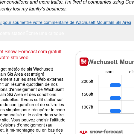
etter conditions and more trails). I’m tired of companies using 
ently lost my family’s business.
ici pour soumettre votre commentaire de Wachusett Mountain Ski Area
cette station
Écrire une critique
t Snow-Forecast.com gratuit
votre site web
dget météo de ski Wachusett
in Ski Area est intégré
tement sur les sites Web externes.
rnit un résumé quotidien de nos
sions d'enneigement de Wachusett
in Ski Area et des conditions
actuelles. Il vous suffit d'aller sur
e de configuration et de suivre les
pes simples pour récupérer le code
ersonnalisé et le coller dans votre
 site. Vous pouvez choisir l'altitude
révisions d'enneigement (au
t, à mi-montagne ou en bas des