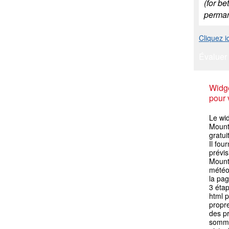
(for b
perman
Cliquez 
Évaluer 
Widge
pour 
Le wi
Mounta
gratui
Il fou
prévi
Mounta
météo 
la pag
3 éta
html p
propre
des p
somme