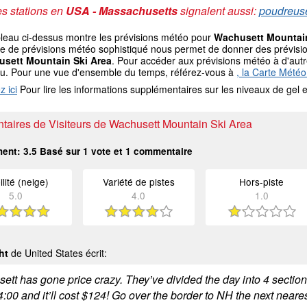
s stations en
USA - Massachusetts
signalent aussi:
poudreuse
bleau ci-dessus montre les prévisions météo pour
Wachusett Mountain
 de prévisions météo sophistiqué nous permet de donner des prévisions
sett Mountain Ski Area
. Pour accéder aux prévisions météo à d'autre
au. Pour une vue d'ensemble du temps, référez-vous à
, la Carte Météo
z ici
Pour lire les informations supplémentaires sur les niveaux de ge
aires de Visiteurs de Wachusett Mountain Ski Area
ment:
3.5
Basé sur
1
vote et
1
commentaire
ilité (neige)
Variété de pistes
Hors-piste
5.0
4.0
1.0
ht
de United States écrit:
ett has gone price crazy. They’ve divided the day into 4 section
:00 and it’ll cost $124! Go over the border to NH the next neares