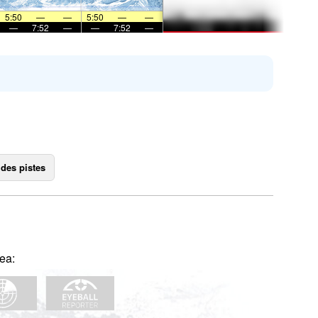
5:50
—
—
5:50
—
—
—
7:52
—
—
7:52
—
 des pistes
ea: