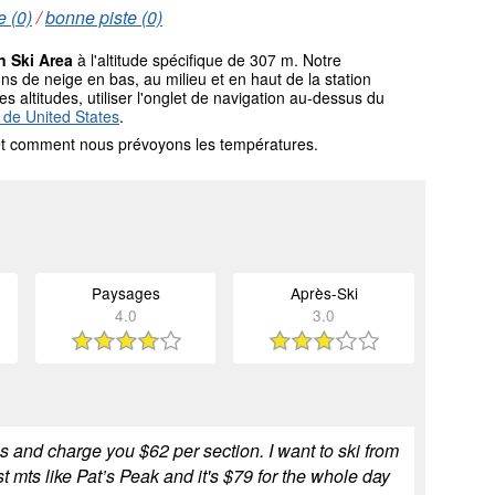
 (0)
/
bonne piste (0)
 Ski Area
à l'altitude spécifique de 307 m. Notre
 de neige en bas, au milieu et en haut de la station
s altitudes, utiliser l'onglet de navigation au-dessus du
 de United States
.
l et comment nous prévoyons les températures.
Paysages
Après-Ski
4.0
3.0
s and charge you $62 per section. I want to ski from
t mts like Pat’s Peak and it's $79 for the whole day