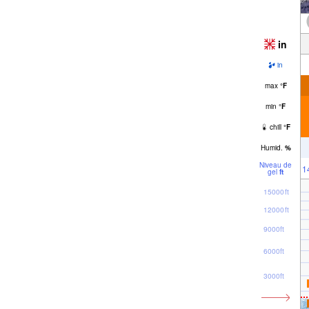
in
in
max
°
F
min
°
F
chill
°
F
Humid.
%
Niveau de
1
gel
ft
15000ft
12000ft
9000ft
6000ft
3000ft