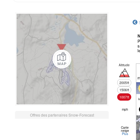
N
P
s
l
Altitude
m
2005
ft
1506
ft
1007
ft
mph
Offres des partenaires Snow-Forecast
Carte
neige
Plus