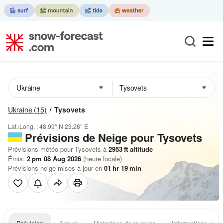
Ukraine
(15)
Tysovets
Lat./Long. :
48.99° N
23.28° E
Prévisions de Neige
pour Tysovets
Prévisions météo pour Tysovets à
2953
ft
altitude
Émis:
2 pm 08 Aug 2026
(heure locale)
Prévisions neige mises à jour en
01
hr
18
min