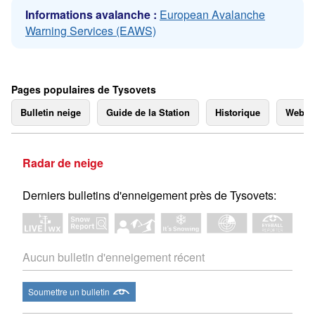
Informations avalanche :
European Avalanche
Warning Services (EAWS)
Pages populaires de Tysovets
Bulletin neige
Guide de la Station
Historique
Webc
Radar de neige
Derniers bulletins d'enneigement près de Tysovets:
Aucun bulletin d'enneigement récent
Soumettre un bulletin