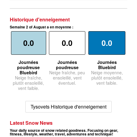
Historique d'enneigement
Semaine 2 of August a en moyenne :
0.0
0.0
0.0
Journées
Journées
Journées
poudreuse
poudreuse
Bluebird
Bluebird
Neige fraîche, peu
Neige moyenne,
Neige fraîche,
ensoleillé, vent
plutôt ensoleillé,
plutôt ensoleillé,
éventuel.
vent faible.
vent faible.
Tysovets Historique d'enneigement