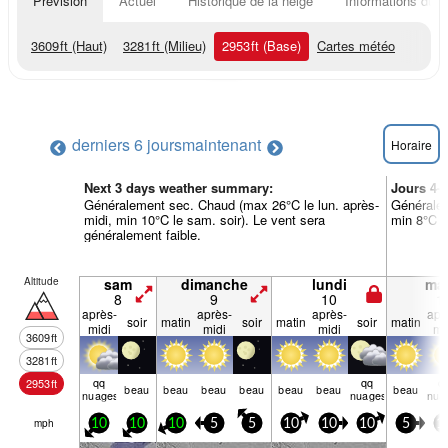
Prévision
Actuel
Historique de la neige
Informations du r
3609
ft
(Haut)
3281
ft
(Milieu)
2953
ft
(Base)
Cartes météo
derniers 6 jours
maintenant
Horaire
Next 3 days weather summary:
Jours 4-
Généralement sec. Chaud (max 26°C le lun. après-
Généralem
midi, min 10°C le sam. soir). Le vent sera
min 8°C le
généralement faible.
Altitude
sam
dimanche
lundi
mar
8
9
10
1
après-
après-
après-
apr
soir
matin
soir
matin
soir
matin
midi
midi
midi
mi
3609
ft
3281
ft
qq
qq
q
2953
ft
beau
beau
beau
beau
beau
beau
beau
nuages
nuages
nua
mph
10
10
10
5
5
10
10
10
5
1