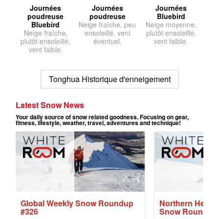
Journées
Journées
Journées
poudreuse
poudreuse
Bluebird
Bluebird
Neige fraîche, peu
Neige moyenne,
Neige fraîche,
ensoleillé, vent
plutôt ensoleillé,
plutôt ensoleillé,
éventuel.
vent faible.
vent faible.
Tonghua Historique d'enneigement