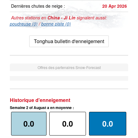
Dernières chutes de neige :
20 Apr 2026
Autres stations en
China - Ji Lin
signalent aussi:
poudreuse (0)
/
bonne piste (0)
Tonghua bulletin d'enneigement
Offres des partenaires Snow-Forecast
Historique d'enneigement
Semaine 2 of August a en moyenne :
0.0
0.0
0.0