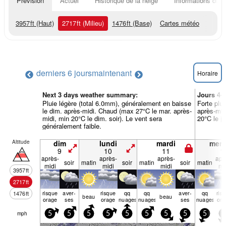
Prévision
Actuel
Historique de la neige
Informations du r
3957
ft
(Haut)
2717
ft
(Milieu)
1476
ft
(Base)
Cartes météo
derniers 6 jours
maintenant
Horaire
Next 3 days weather summary:
Jours 4-
Pluie légère (total 6.0mm), généralement en baisse
Forte plui
le dim. après-midi. Chaud (max 27°C le mar. après-
après-mid
midi, min 20°C le dim. soir). Le vent sera
20°C le je
généralement faible.
Altitude
dim
lundi
mardi
merc
9
10
11
1
après-
après-
après-
apr
soir
matin
soir
matin
soir
matin
midi
midi
midi
mi
3957
ft
2717
ft
risque
aver­
risque
qq
qq
aver­
qq
ris
1476
ft
beau
beau
orage
ses
orage
nuages
nuages
ses
nuages
ora
mph
5
5
5
5
5
5
5
5
5
5