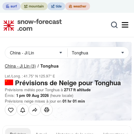
China - Ji Lin
(3)
Tonghua
Lat./Long. :
41.75° N
125.97° E
Prévisions de Neige
pour Tonghua
Prévisions météo pour Tonghua à
2717
ft
altitude
Émis:
1 pm 09 Aug 2026
(heure locale)
Prévisions neige mises à jour en
01
hr
01
min