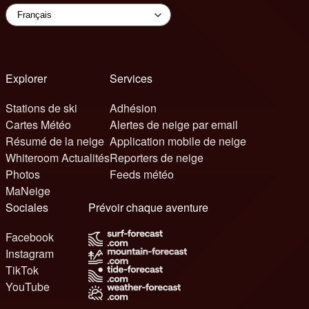
Explorer
Services
Stations de ski
Adhésion
Cartes Météo
Alertes de neige par email
Résumé de la neige
Application mobile de neige
Whiteroom Actualités
Reporters de neige
Photos
Feeds météo
MaNeige
Sociales
Prévoir chaque aventure
Facebook
Instagram
TikTok
YouTube