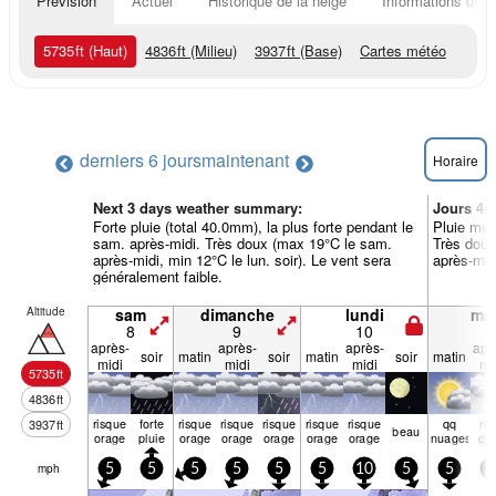
Prévision
Actuel
Historique de la neige
Informations du r
5735
ft
(Haut)
4836
ft
(Milieu)
3937
ft
(Base)
Cartes météo
derniers 6 jours
maintenant
Horaire
Next 3 days weather summary:
Jours 4-
Forte pluie (total 40.0mm), la plus forte pendant le
Pluie modé
sam. après-midi. Très doux (max 19°C le sam.
Très doux
après-midi, min 12°C le lun. soir). Le vent sera
après-mid
généralement faible.
Altitude
sam
dimanche
lundi
mar
8
9
10
1
après-
après-
après-
apr
soir
matin
soir
matin
soir
matin
midi
midi
midi
mi
5735
ft
4836
ft
risque
forte
risque
risque
risque
risque
risque
qq
nu
3937
ft
beau
orage
pluie
orage
orage
orage
orage
orage
nuages
ge
mph
5
5
5
5
5
5
10
5
5
1