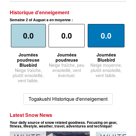
Historique d'enneigement
Semaine 2 of August a en moyenne :
0.0
0.0
0.0
Journées
Journées
Journées
poudreuse
poudreuse
Bluebird
Bluebird
Neige fraîche, peu
Neige moyenne,
Neige fraîche,
ensoleillé, vent
plutôt ensoleillé,
plutôt ensoleillé,
éventuel.
vent faible.
vent faible.
Togakushi Historique d'enneigement