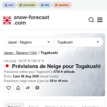
Japan - Nagano
(104)
Togakushi
Lat./Long. :
36.75° N
138.10° E
Prévisions de Neige
pour Togakushi
Prévisions météo pour Togakushi à
5735
ft
altitude
Émis:
2 pm 08 Aug 2026
(heure locale)
Prévisions neige mises à jour en
05
hr
44
min