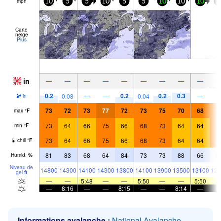
mph
10
5
5
10
5
5
10
10
10
1
Carte
neige
Plus
in
—
—
—
—
—
—
—
—
—
0.2
0.2
0.2
0.3
0.08
—
—
0.04
—
in
73
72
73
77
72
73
75
70
68
7
max
°
F
73
64
66
75
66
68
73
64
64
7
min
°
F
73
64
66
75
66
68
73
64
64
7
chill
°
F
81
83
68
64
84
73
73
88
66
5
Humid.
%
Niveau de
14800
14300
14100
14300
13800
14100
13900
13500
13100
128
gel
ft
—
—
5:48
—
—
5:50
—
—
5:50
—
8:16
—
—
8:15
—
—
8:14
—
Informations avalanche :
National Avalanche