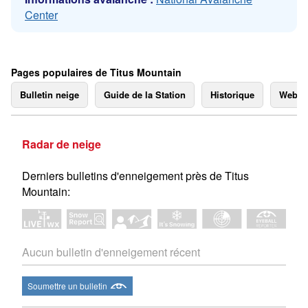
Center
Pages populaires de Titus Mountain
Bulletin neige
Guide de la Station
Historique
Webc
Radar de neige
Derniers bulletins d'enneigement près de Titus
Mountain:
Aucun bulletin d'enneigement récent
Soumettre un bulletin