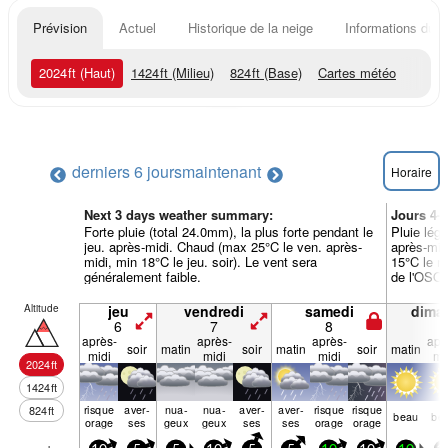
Prévision
Actuel
Historique de la neige
Informations du r
2024
ft
(Haut)
1424
ft
(Milieu)
824
ft
(Base)
Cartes météo
derniers 6 jours
maintenant
Horaire
Next 3 days weather summary:
Jours 4-
Forte pluie (total 24.0mm), la plus forte pendant le
Pluie lég
jeu. après-midi. Chaud (max 25°C le ven. après-
après-mid
midi, min 18°C le jeu. soir). Le vent sera
15°C le ma
généralement faible.
de l'OSO l
Altitude
jeu
vendredi
samedi
dima
6
7
8
9
après-
après-
après-
apr
soir
matin
soir
matin
soir
matin
midi
midi
midi
mi
2024
ft
1424
ft
risque
aver­
nua­
nua­
aver­
aver­
risque
risque
824
ft
beau
be
orage
ses
geux
geux
ses
ses
orage
orage