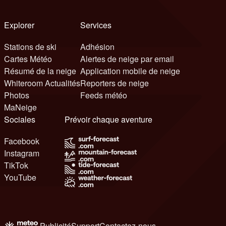
Explorer
Services
Stations de ski
Adhésion
Cartes Météo
Alertes de neige par email
Résumé de la neige
Application mobile de neige
Whiteroom Actualités
Reporters de neige
Photos
Feeds météo
MaNeige
Sociales
Prévoir chaque aventure
Facebook
Instagram
TikTok
YouTube
Publicité
Support
Contactez-nous