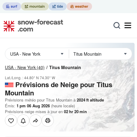
USA - New York
(40)
Titus Mountain
Lat./Long. :
44.80° N
74.30° W
Prévisions de Neige
pour Titus
Mountain
Prévisions météo pour Titus Mountain à
2024
ft
altitude
Émis:
1 pm 06 Aug 2026
(heure locale)
Prévisions neige mises à jour en
02
hr
20
min