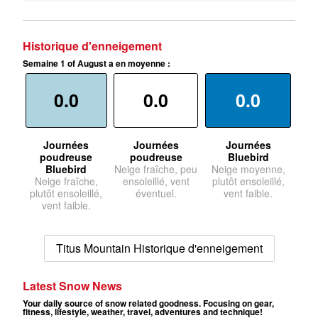
Historique d'enneigement
Semaine 1 of August a en moyenne :
0.0
0.0
0.0
Journées
Journées
Journées
poudreuse
poudreuse
Bluebird
Bluebird
Neige fraîche, peu
Neige moyenne,
Neige fraîche,
ensoleillé, vent
plutôt ensoleillé,
plutôt ensoleillé,
éventuel.
vent faible.
vent faible.
Titus Mountain Historique d'enneigement