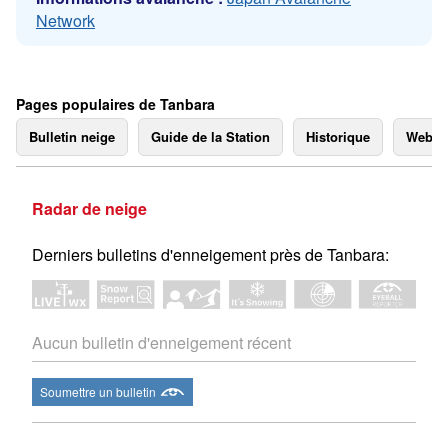
Network
Pages populaires de Tanbara
Bulletin neige
Guide de la Station
Historique
Webc
Radar de neige
Derniers bulletins d'enneigement près de Tanbara:
Aucun bulletin d'enneigement récent
Soumettre un bulletin