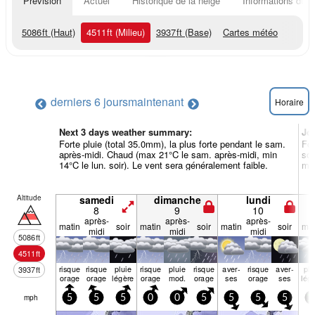
Prévision
Actuel
Historique de la neige
Informations du r
5086
ft
(Haut)
4511
ft
(Milieu)
3937
ft
(Base)
Cartes météo
derniers 6 jours
maintenant
Horaire
Next 3 days weather summary:
Jo
Forte pluie (total 35.0mm), la plus forte pendant le sam.
For
après-midi. Chaud (max 21°C le sam. après-midi, min
soi
14°C le lun. soir). Le vent sera généralement faible.
mat
Altitude
samedi
dimanche
lundi
8
9
10
après-
après-
après-
matin
soir
matin
soir
matin
soir
mat
midi
midi
midi
5086
ft
4511
ft
risque
risque
pluie
risque
pluie
risque
aver­
risque
aver­
plu
3937
ft
orage
orage
légère
orage
mod.
orage
ses
orage
ses
lég
mph
5
5
5
0
0
5
5
5
5
1