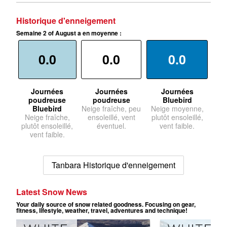
Historique d'enneigement
Semaine 2 of August a en moyenne :
0.0
0.0
0.0
Journées
Journées
Journées
poudreuse
poudreuse
Bluebird
Bluebird
Neige fraîche, peu
Neige moyenne,
Neige fraîche,
ensoleillé, vent
plutôt ensoleillé,
plutôt ensoleillé,
éventuel.
vent faible.
vent faible.
Tanbara Historique d'enneigement