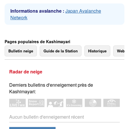
Informations avalanche :
Japan Avalanche
Network
Pages populaires de Kashimayari
Bulletin neige
Guide de la Station
Historique
Webc
Radar de neige
Derniers bulletins d'enneigement près de
Kashimayari:
Aucun bulletin d'enneigement récent