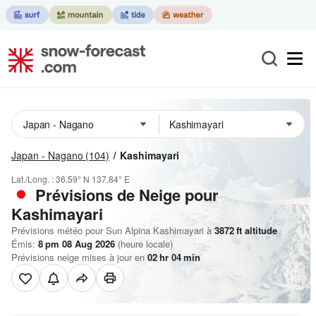
Japan - Nagano
(104)
Kashimayari
Lat./Long. :
36.59° N
137.84° E
Prévisions de Neige
pour
Kashimayari
Prévisions météo pour Sun Alpina Kashimayari à
3872
ft
altitude
Émis:
8 pm 08 Aug 2026
(heure locale)
Prévisions neige mises à jour en
02
hr
04
min