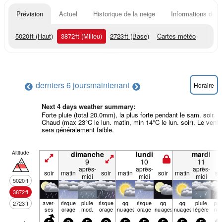
Prévision
Actuel
Historique de la neige
Informations du r
5020
ft
(Haut)
3872
ft
(Milieu)
2723
ft
(Base)
Cartes météo
derniers 6 jours
maintenant
Horaire
Next 4 days weather summary:
Forte pluie (total 20.0mm), la plus forte pendant le sam. soir.
Chaud (max 23°C le lun. matin, min 14°C le lun. soir). Le vent
sera généralement faible.
Altitude
dimanche
lundi
mardi
9
10
11
après-
après-
après-
soir
matin
soir
matin
soir
matin
so
midi
midi
midi
5020
ft
3872
ft
aver­
risque
pluie
risque
qq
risque
qq
qq
pluie
plu
2723
ft
ses
orage
mod.
orage
nuages
orage
nuages
nuages
légère
mo