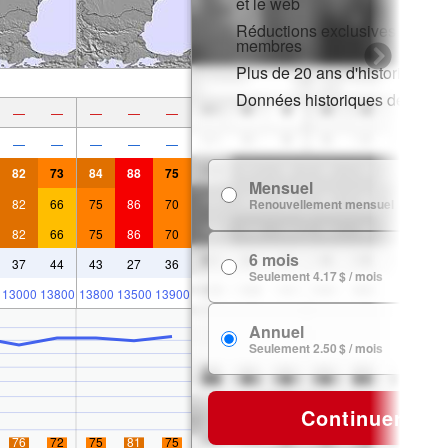
et le web
Réductions exclusives pour l
membres
Plus de 20 ans d'historique d
Données historiques de neig
—
—
—
—
—
—
—
—
—
—
82
73
84
88
75
Mensuel
7
82
66
75
86
70
Renouvellement mensuel
82
66
75
86
70
6 mois
24
37
44
43
27
36
Seulement 4.17 $ / mois
13000
13800
13800
13500
13900
Annuel
29
Seulement 2.50 $ / mois
Continuer
76
72
75
81
75