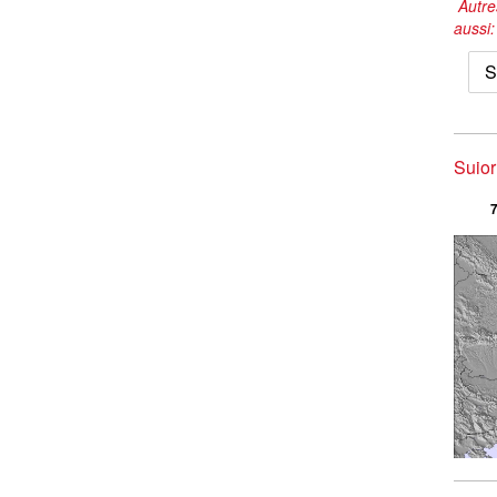
Autre
aussi
S
Suior
7