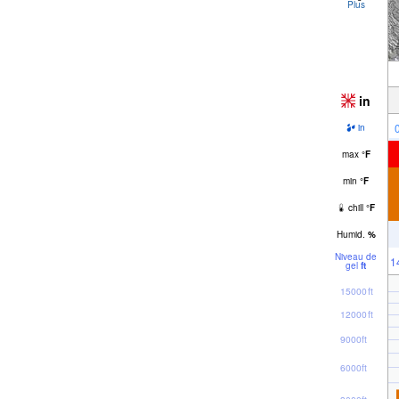
Plus
in
in
max
°
F
min
°
F
chill
°
F
Humid.
%
Niveau de
1
gel
ft
15000ft
12000ft
9000ft
6000ft