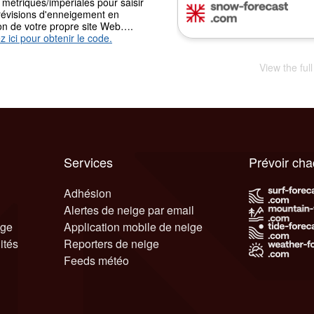
 métriques/impériales pour saisir
révisions d'enneigement en
ion de votre propre site Web….
z ici pour obtenir le code.
View the ful
Services
Prévoir ch
Adhésion
Alertes de neige par email
ige
Application mobile de neige
ités
Reporters de neige
Feeds météo