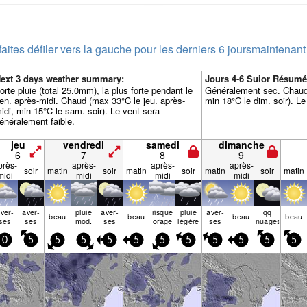
faites défiler vers la gauche pour les derniers 6 jours
maintenant
ext 3 days weather summary:
Jours 4-6 Suior Résum
orte pluie (total 25.0mm), la plus forte pendant le
Généralement sec. Chaud 
en. après-midi. Chaud (max 33°C le jeu. après-
min 18°C le dim. soir). Le
idi, min 15°C le sam. soir). Le vent sera
énéralement faible.
jeu
vendredi
samedi
dimanche
6
7
8
9
près-
après-
après-
après-
soir
matin
soir
matin
soir
matin
soir
matin
midi
midi
midi
midi
ver­
aver­
pluie
aver­
risque
pluie
aver­
qq
beau
beau
beau
beau
ses
ses
mod.
ses
orage
légère
ses
nuages
0
5
5
5
5
5
5
5
5
5
5
5