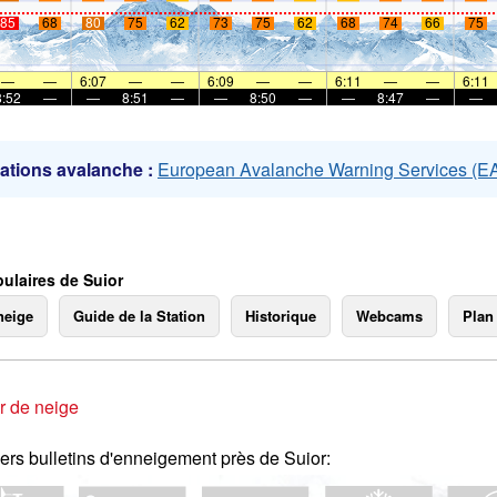
85
68
80
75
62
73
75
62
68
74
66
75
mer
—
—
6:07
—
—
6:09
—
—
6:11
—
—
6:11
8:52
—
—
8:51
—
—
8:50
—
—
8:47
—
—
ations avalanche :
European Avalanche Warning Services (
ulaires de Suior
neige
Guide de la Station
Historique
Webcams
Plan
r de neige
ers bulletins d'enneigement près de Suior: