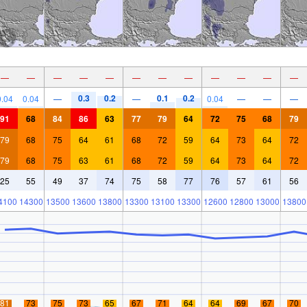
—
—
—
—
—
—
—
—
—
—
—
—
0.3
0.2
0.1
0.2
0.04
0.04
—
—
0.04
—
—
—
91
68
84
86
63
77
79
64
72
75
68
79
79
68
75
64
61
68
72
59
64
73
64
72
79
68
75
63
61
68
72
59
64
73
64
72
25
55
49
37
74
75
58
77
76
57
61
56
4100
14300
13500
13600
13800
13300
13100
13300
12600
12800
13000
13800
81
73
75
73
65
67
71
64
64
69
67
70