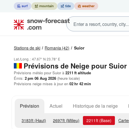
Stations de ski
Romania
(42)
Suior
Lat./Long. :
47.67° N
23.78° E
Prévisions de Neige
pour Suior
Prévisions météo pour Suior à
2211
ft
altitude
Émis:
2 pm 06 Aug 2026
(heure locale)
Prévisions neige mises à jour en
02
hr
42
min
Prévision
Actuel
Historique de la neige
3183
ft
(Haut)
2697
ft
(Milieu)
2211
ft
(Base)
Carte