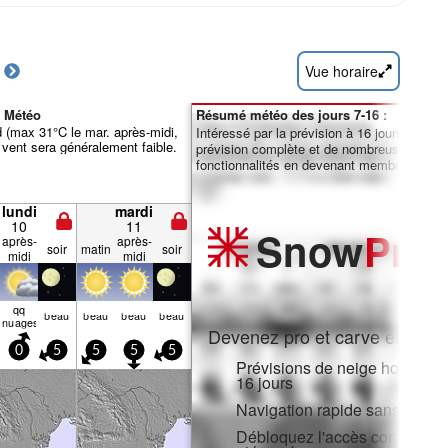
Vue horaire
é Météo
Résumé météo des jours 7-16 :
(max 31°C le mar. après-midi,
Intéressé par la prévision à 16 jours ? Débl
 vent sera généralement faible.
prévision complète et de nombreuses autre
fonctionnalités en devenant membre Pro.
lundi
mardi
10
11
Snow
Pro
après-
après-
soir
matin
soir
midi
midi
qq
beau
beau
beau
beau
nuages
Devenez pro et carve en:
0
5
5
5
5
Prévisions de neige horaires e
16 jours
Navigation rapide sans public
Débloquez l'accès complet sur