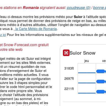
s stations en
Romania
signalent aussi:
poudreuse (0)
/
bonne p
bleau ci-dessus montre les prévisions météo pour
Suior
à l'altitude sp
tiqué nous permet de donner des prévisions de neige en bas, au milieu
ions météo à d'autres altitudes, utiliser l'onglet de navigation au-de
ez-vous à
, la Carte Météo de Romania
.
z ici
Pour lire les informations supplémentaires sur les niveaux de ge
t Snow-Forecast.com gratuit
votre site web
get météo de ski Suior est intégré
tement sur les sites Web externes.
rnit un résumé quotidien de nos
sions d'enneigement de Suior et
nditions météo actuelles. Il vous
 d'aller sur la page de configuration
suivre les 3 étapes simples pour
rer le code html personnalisé et le
 dans votre propre site. Vous
 choisir l'altitude des prévisions
eigement (au sommet, à mi-
gne ou en bas des pistes) et les