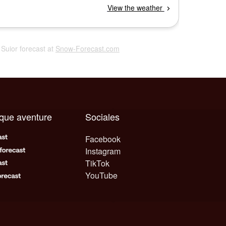
l Suior forecast at
Snow-Forecast.com
aque aventure
Sociales
Facebook
Instagram
TikTok
YouTube