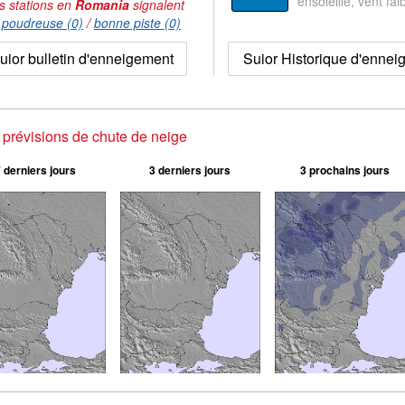
ensoleillé, vent faib
s stations en
Romania
signalent
:
poudreuse (0)
/
bonne piste (0)
uior bulletin d'enneigement
Suior Historique d'enne
 prévisions de chute de neige
 derniers jours
3 derniers jours
3 prochains jours