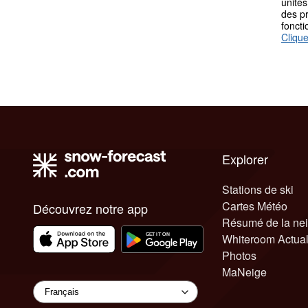
unités
des p
fonct
Clique
Explorer
Stations de ski
Cartes Météo
Découvrez notre app
Résumé de la ne
Whiteroom Actual
Photos
MaNeige