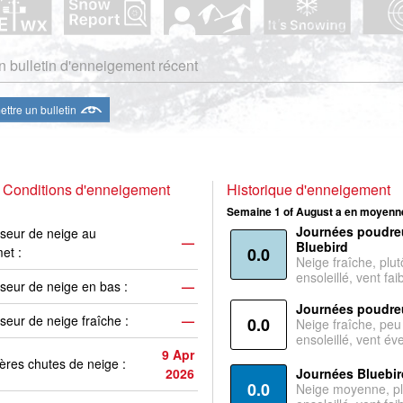
 bulletin d'enneigement récent
ttre un bulletin
 Conditions d'enneigement
Historique d'enneigement
Semaine 1 of August a en moyenne
Journées poudre
seur de neige au
—
Bluebird
et :
0.0
Neige fraîche, plut
ensoleillé, vent faib
seur de neige en bas :
—
Journées poudre
seur de neige fraîche :
—
0.0
Neige fraîche, peu
ensoleillé, vent év
9 Apr
ères chutes de neige :
2026
Journées Bluebir
0.0
Neige moyenne, pl