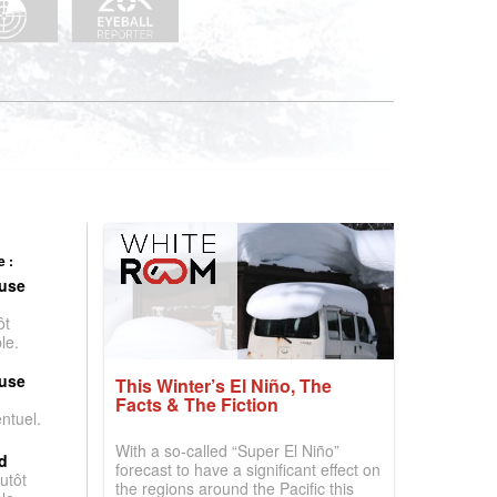
 :
use
ôt
le.
use
This Winter’s El Niño, The
Facts & The Fiction
entuel.
With a so-called “Super El Niño”
d
forecast to have a significant effect on
utôt
the regions around the Pacific this