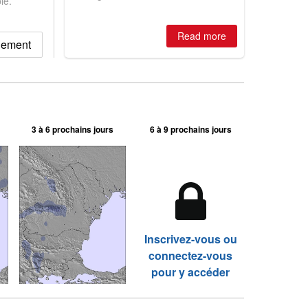
le.
winter, the question skiers are asking
is simple: book now or wait, and
where are the best odds?
Read more
igement
3 à 6 prochains jours
6 à 9 prochains jours
Inscrivez-vous ou
connectez-vous
pour y accéder