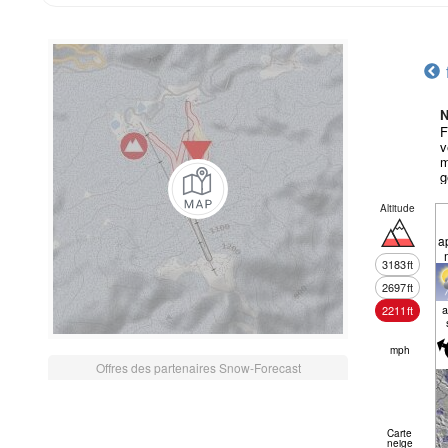
N
F
v
m
g
Altitude
a
3183
ft
2697
ft
a
2211
ft
mph
Offres des partenaires Snow-Forecast
Carte
neige