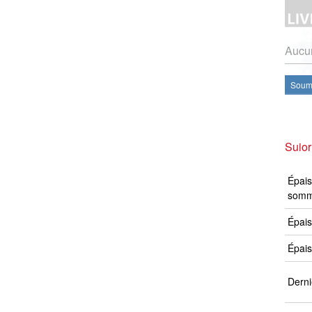
Aucun
Soume
Suior
Épais
somm
Épais
Épais
Derni