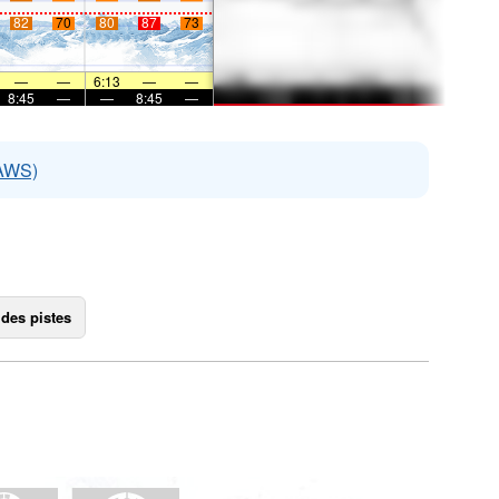
82
70
80
87
73
—
—
6:13
—
—
8:45
—
—
8:45
—
EAWS)
 des pistes