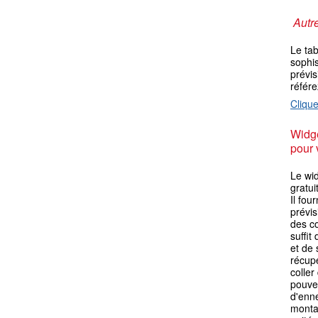
Autre
Le ta
sophis
prévis
référ
Clique
Widge
pour 
Le wid
gratui
Il fou
prévi
des co
suffit
et de 
récupé
coller
pouvez
d'enn
monta