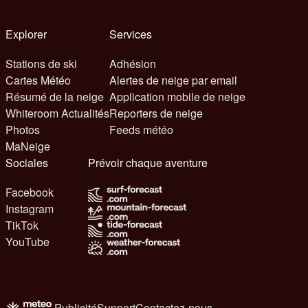
Explorer
Services
Stations de ski
Adhésion
Cartes Météo
Alertes de neige par email
Résumé de la neige
Application mobile de neige
Whiteroom Actualités
Reporters de neige
Photos
Feeds météo
MaNeige
Sociales
Prévoir chaque aventure
Facebook
Instagram
TikTok
YouTube
Publicité
Support
Contactez-nous