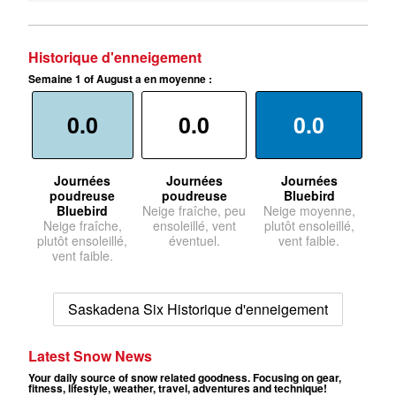
Historique d'enneigement
Semaine 1 of August a en moyenne :
0.0
0.0
0.0
Journées
Journées
Journées
poudreuse
poudreuse
Bluebird
Bluebird
Neige fraîche, peu
Neige moyenne,
Neige fraîche,
ensoleillé, vent
plutôt ensoleillé,
plutôt ensoleillé,
éventuel.
vent faible.
vent faible.
Saskadena Six Historique d'enneigement