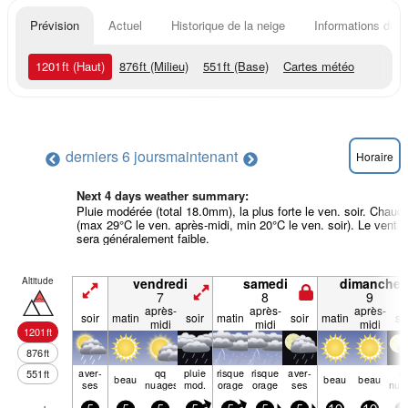
Prévision
Actuel
Historique de la neige
Informations du r
1201
ft
(Haut)
876
ft
(Milieu)
551
ft
(Base)
Cartes météo
derniers 6 jours
maintenant
Horaire
Next 4 days weather summary:
Pluie modérée (total 18.0mm), la plus forte le ven. soir. Chaud
(max 29°C le ven. après-midi, min 20°C le ven. soir). Le vent
sera généralement faible.
Altitude
vendredi
samedi
dimanche
7
8
9
après-
après-
après-
soir
matin
soir
matin
soir
matin
so
midi
midi
midi
1201
ft
876
ft
aver­
qq
pluie
risque
risque
aver­
q
551
ft
beau
beau
beau
ses
nuages
mod.
orage
orage
ses
nua