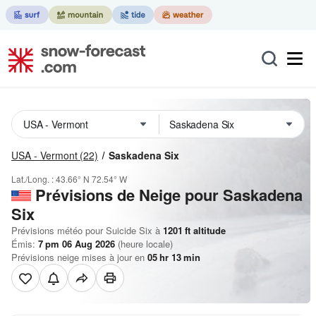
USA - Vermont
(22)
Saskadena Six
Lat./Long. :
43.66° N
72.54° W
Prévisions de Neige
pour Saskadena
Six
Prévisions météo pour Suicide Six à
1201
ft
altitude
Émis:
7 pm 06 Aug 2026
(heure locale)
Prévisions neige mises à jour en
05
hr
13
min