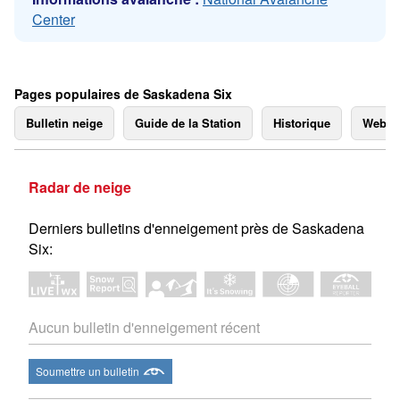
Center
Pages populaires de Saskadena Six
Bulletin neige
Guide de la Station
Historique
Webc
Radar de neige
Derniers bulletins d'enneigement près de Saskadena
Six:
Aucun bulletin d'enneigement récent
Soumettre un bulletin