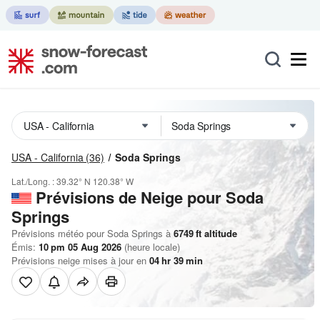
USA - California
(36)
Soda Springs
Lat./Long. :
39.32° N
120.38° W
Prévisions de Neige
pour Soda
Springs
Prévisions météo pour Soda Springs à
6749
ft
altitude
Émis:
10 pm 05 Aug 2026
(heure locale)
Prévisions neige mises à jour en
04
hr
39
min