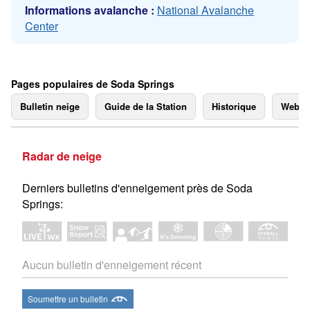
Informations avalanche :
National Avalanche
Center
Pages populaires de Soda Springs
Bulletin neige
Guide de la Station
Historique
Webc
Radar de neige
Derniers bulletins d'enneigement près de Soda
Springs:
Aucun bulletin d'enneigement récent
Soumettre un bulletin