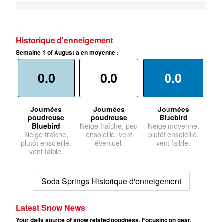
Historique d'enneigement
Semaine 1 of August a en moyenne :
0.0
0.0
0.0
Journées
Journées
Journées
poudreuse
poudreuse
Bluebird
Bluebird
Neige fraîche, peu
Neige moyenne,
Neige fraîche,
ensoleillé, vent
plutôt ensoleillé,
plutôt ensoleillé,
éventuel.
vent faible.
vent faible.
Soda Springs Historique d'enneigement