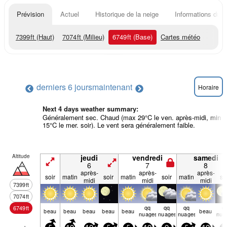
Prévision
Actuel
Historique de la neige
Informations du r
7399
ft
(Haut)
7074
ft
(Milieu)
6749
ft
(Base)
Cartes météo
derniers 6 jours
maintenant
Horaire
Next 4 days weather summary:
Généralement sec. Chaud (max 29°C le ven. après-midi, min
15°C le mer. soir). Le vent sera généralement faible.
Altitude
jeudi
vendredi
samedi
6
7
8
après-
après-
après-
soir
matin
soir
matin
soir
matin
so
midi
midi
midi
7399
ft
7074
ft
qq
qq
qq
q
6749
ft
beau
beau
beau
beau
beau
beau
nuages
nuages
nuages
nua