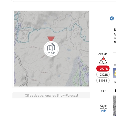
N
G
m
f
Altitude
m
12507
ft
10302
ft
8101
ft
mph
Offres des partenaires Snow-Forecast
Carte
neige
Plus