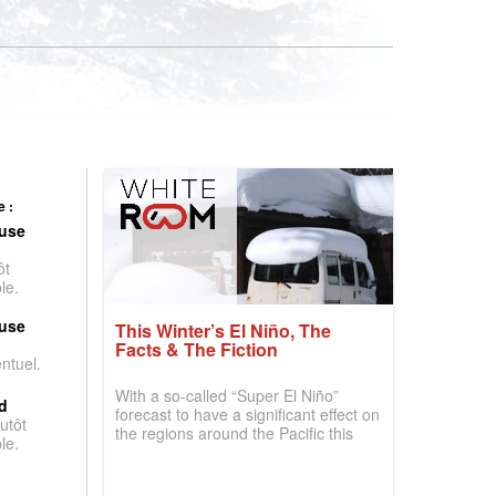
 :
use
ôt
le.
use
This Winter’s El Niño, The
Facts & The Fiction
entuel.
With a so-called “Super El Niño”
d
forecast to have a significant effect on
utôt
the regions around the Pacific this
le.
winter, the question skiers are asking
is simple: book now or wait, and
where are the best odds?