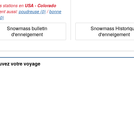
s stations en
USA - Colorado
ent aussi:
poudreuse (0)
/
bonne
(0)
Snowmass bulletin
Snowmass Historiq
d'enneigement
d'enneigement
uvez votre voyage