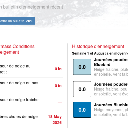
 bulletin d'enneigement récent
ttre un bulletin
mass Conditions
Historique d'enneigement
neigement
Semaine 1 of August a en moyenne
Journées poudre
Bluebird
seur de neige au
0.0
0
in
Neige fraîche, plut
et :
ensoleillé, vent faib
seur de neige en bas
Journées poudre
0
in
0.0
Neige fraîche, peu
ensoleillé, vent év
seur de neige fraîche
—
Journées Bluebir
0.0
Neige moyenne, pl
ensoleillé, vent faib
ères chutes de neige
18 May
2026