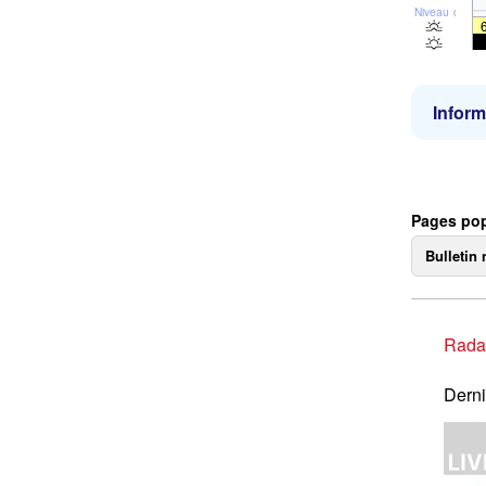
Niveau de la 
Inform
Pages po
Bulletin 
Rada
Derni