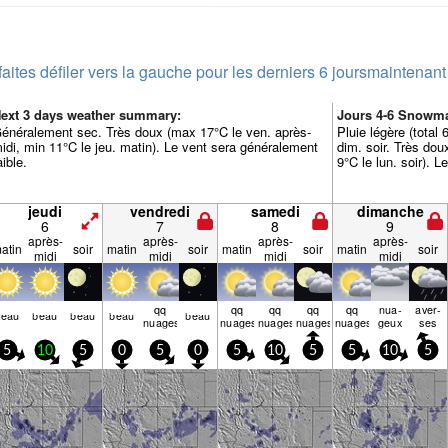
faites défiler vers la gauche pour les derniers 6 jours
maintenant
ext 3 days weather summary:
Jours 4-6 Snowm
énéralement sec. Très doux (max 17°C le ven. après-
Pluie légère (total
idi, min 11°C le jeu. matin). Le vent sera généralement
dim. soir. Très dou
aible.
9°C le lun. soir). 
jeudi
vendredi
samedi
dimanche
6
7
8
9
après-
après-
après-
après-
atin
soir
matin
soir
matin
soir
matin
soir
midi
midi
midi
midi
qq
qq
qq
qq
qq
nua­
aver­
beau
beau
beau
beau
beau
nuages
nuages
nuages
nuages
nuages
geux
ses
5
10
5
0
5
0
5
10
5
5
10
5