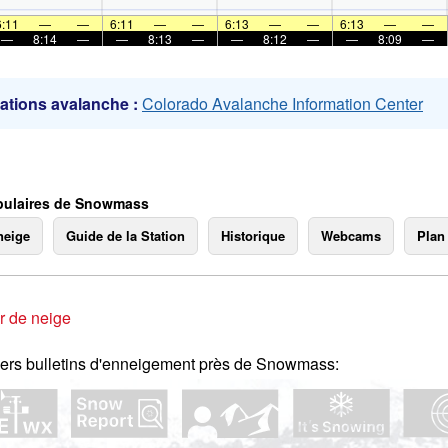
mer
6:11
—
—
6:11
—
—
6:13
—
—
6:13
—
—
—
8:14
—
—
8:13
—
—
8:12
—
—
8:09
—
ations avalanche :
Colorado Avalanche Information Center
pulaires de Snowmass
neige
Guide de la Station
Historique
Webcams
Plan
r de neige
ers bulletins d'enneigement près de Snowmass: