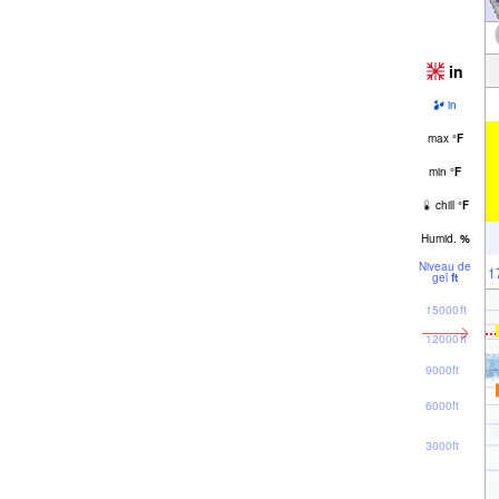
in
in
max
°
F
min
°
F
chill
°
F
Humid.
%
Niveau de
1
gel
ft
15000ft
12000ft
9000ft
6000ft
3000ft