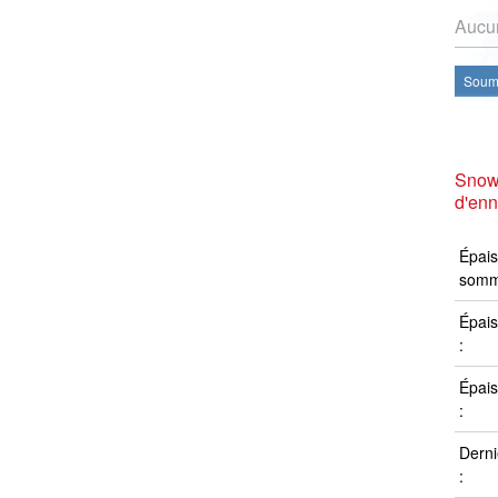
Aucun
Soume
Snow
d'en
Épais
somm
Épais
:
Épais
:
Derni
: