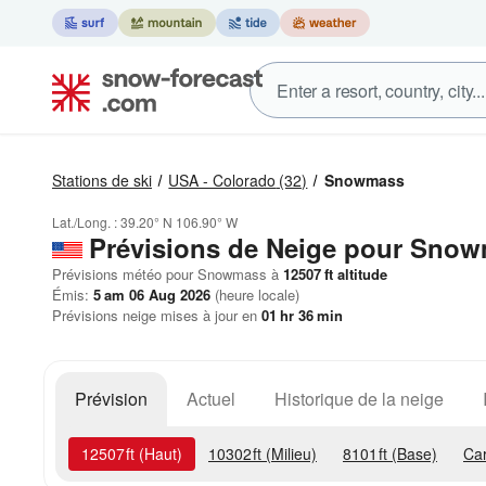
Stations de ski
USA - Colorado
(32)
Snowmass
Lat./Long. :
39.20° N
106.90° W
Prévisions de Neige
pour Snow
Prévisions météo pour Snowmass à
12507
ft
altitude
Émis:
5 am 06 Aug 2026
(heure locale)
Prévisions neige mises à jour en
01
hr
36
min
Prévision
Actuel
Historique de la neige
12507
ft
(Haut)
10302
ft
(Milieu)
8101
ft
(Base)
Ca