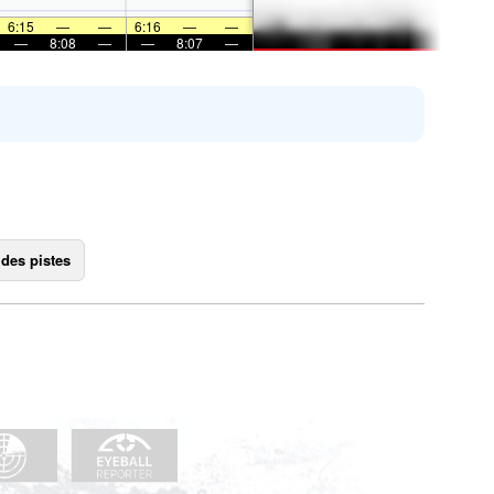
6:15
—
—
6:16
—
—
—
8:08
—
—
8:07
—
 des pistes