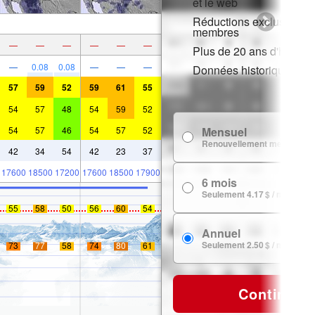
et le web
Réductions exclusives p
membres
—
—
—
—
—
—
Plus de 20 ans d'histori
—
0.08
0.08
—
—
—
Données historiques de
57
59
52
59
61
55
54
57
48
54
59
52
54
57
46
54
57
52
Mensuel
Renouvellement mensuel
42
34
54
42
23
37
17600
18500
17200
17600
18500
17900
6 mois
Seulement 4.17 $ / mois
55
58
50
56
60
54
Annuel
Seulement 2.50 $ / mois
73
77
58
74
80
61
Continuer