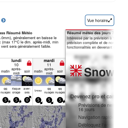
Vue horaire
ass Résumé Météo
Résumé météo des jours 7-16 :
 6.0mm), généralement en baisse le
Intéressé par la prévision à 16 jours
x (max 17°C le dim. après-midi, min
prévision complète et de nombreuse
Le vent sera généralement faible.
fonctionnalités en devenant membre 
lundi
mardi
10
11
Snow
Pr
après-
après-
matin
soir
matin
soir
midi
midi
qq
risque
aver­
qq
qq
beau
nuages
orage
ses
nuages
nuages
Devenez pro et carve en:
5
5
0
5
5
5
Prévisions de neige hora
16 jours
Navigation rapide sans p
Débloquez l'accès compl