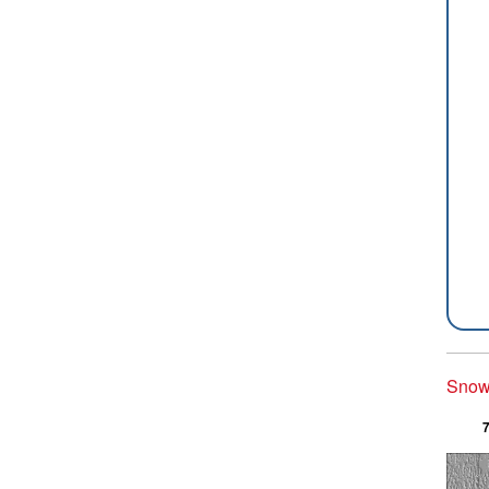
Snowm
7