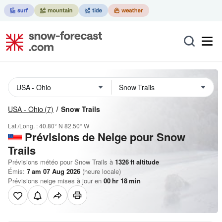
USA - Ohio
(7)
Snow Trails
Lat./Long. :
40.80° N
82.50° W
Prévisions de Neige
pour Snow
Trails
Prévisions météo pour Snow Trails à
1326
ft
altitude
Émis:
7 am 07 Aug 2026
(heure locale)
Prévisions neige mises à jour en
00
hr
18
min