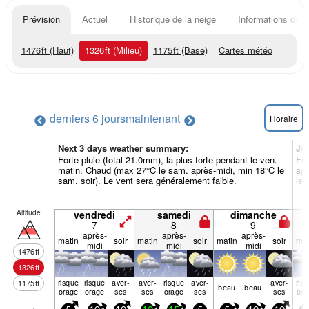
Prévision
Actuel
Historique de la neige
Informations du r
1476
ft
(Haut)
1326
ft
(Milieu)
1175
ft
(Base)
Cartes météo
derniers 6 jours
maintenant
Horaire
Next 3 days weather summary:
Jo
Forte pluie (total 21.0mm), la plus forte pendant le ven.
For
matin. Chaud (max 27°C le sam. après-midi, min 18°C le
apr
sam. soir). Le vent sera généralement faible.
le 
Altitude
vendredi
samedi
dimanche
7
8
9
après-
après-
après-
matin
soir
matin
soir
matin
soir
mat
midi
midi
midi
1476
ft
1326
ft
risque
risque
aver­
aver­
risque
aver­
aver­
ris
1175
ft
beau
beau
orage
orage
ses
ses
orage
ses
ses
ora