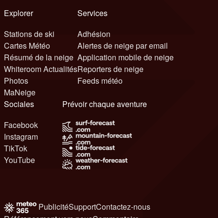
Explorer
Services
Stations de ski
Adhésion
Cartes Météo
Alertes de neige par email
Résumé de la neige
Application mobile de neige
Whiteroom Actualités
Reporters de neige
Photos
Feeds météo
MaNeige
Sociales
Prévoir chaque aventure
Facebook
Instagram
TikTok
YouTube
Publicité
Support
Contactez-nous