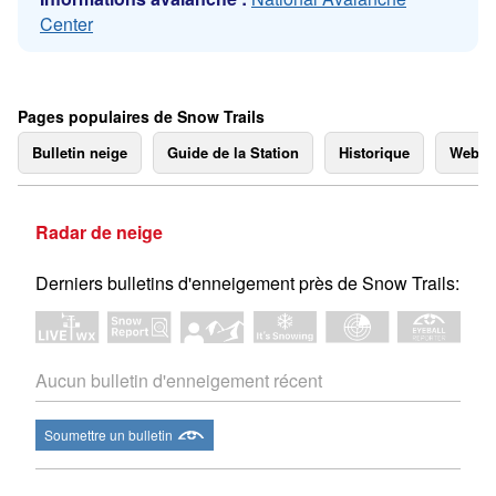
Center
Pages populaires de Snow Trails
Bulletin neige
Guide de la Station
Historique
Webc
Radar de neige
Derniers bulletins d'enneigement près de Snow Trails:
Aucun bulletin d'enneigement récent
Soumettre un bulletin