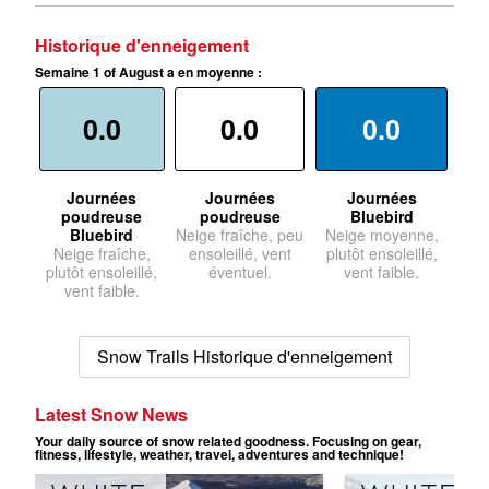
Historique d'enneigement
Semaine 1 of August a en moyenne :
0.0
0.0
0.0
Journées
Journées
Journées
poudreuse
poudreuse
Bluebird
Bluebird
Neige fraîche, peu
Neige moyenne,
Neige fraîche,
ensoleillé, vent
plutôt ensoleillé,
plutôt ensoleillé,
éventuel.
vent faible.
vent faible.
Snow Trails Historique d'enneigement