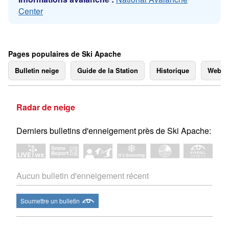
Center
Pages populaires de Ski Apache
Bulletin neige
Guide de la Station
Historique
Webc
Radar de neige
Derniers bulletins d'enneigement près de Ski Apache:
Aucun bulletin d'enneigement récent
Soumettre un bulletin