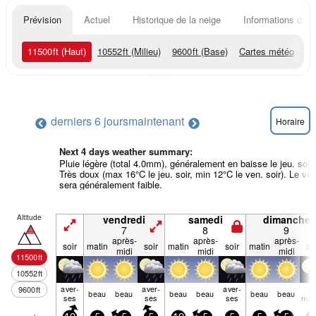
Prévision
Actuel
Historique de la neige
Informations du r
11500
ft
(Haut)
10552
ft
(Milieu)
9600
ft
(Base)
Cartes météo
derniers 6 jours
maintenant
Horaire
Next 4 days weather summary:
Pluie légère (total 4.0mm), généralement en baisse le jeu. soir.
Très doux (max 16°C le jeu. soir, min 12°C le ven. soir). Le ven
sera généralement faible.
Altitude
vendredi
samedi
dimanche
7
8
9
après-
après-
après-
soir
matin
soir
matin
soir
matin
so
midi
midi
midi
11500
ft
10552
ft
aver­
aver­
aver­
q
9600
ft
beau
beau
beau
beau
beau
beau
ses
ses
ses
nua