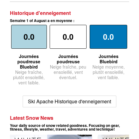
Historique d'enneigement
Semaine 1 of August a en moyenne :
0.0
0.0
0.0
Journées
Journées
Journées
poudreuse
poudreuse
Bluebird
Bluebird
Neige fraîche, peu
Neige moyenne,
Neige fraîche,
ensoleillé, vent
plutôt ensoleillé,
plutôt ensoleillé,
éventuel.
vent faible.
vent faible.
Ski Apache Historique d'enneigement