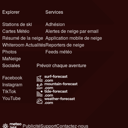
Explorer
Services
Stations de ski
Adhésion
Cartes Météo
Alertes de neige par email
Résumé de la neige
Application mobile de neige
Whiteroom Actualités
Reporters de neige
Photos
Feeds météo
MaNeige
Sociales
Prévoir chaque aventure
Facebook
Instagram
TikTok
YouTube
Publicité
Support
Contactez-nous