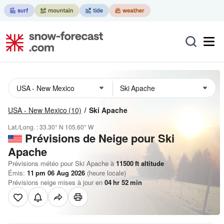
USA - New Mexico
(10)
Ski Apache
Lat./Long. :
33.30° N
105.60° W
Prévisions de Neige
pour Ski
Apache
Prévisions météo pour Ski Apache à
11500
ft
altitude
Émis:
11 pm 06 Aug 2026
(heure locale)
Prévisions neige mises à jour en
04
hr
52
min