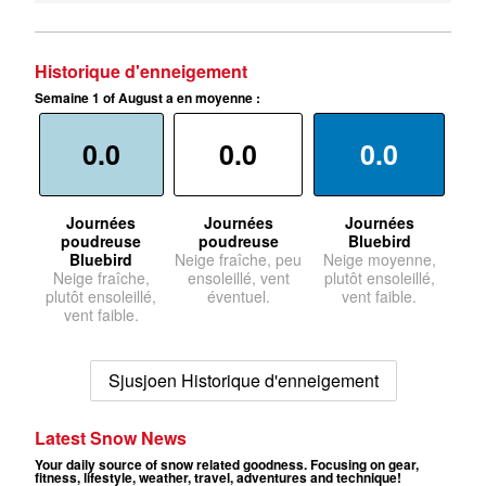
Historique d'enneigement
Semaine 1 of August a en moyenne :
0.0
0.0
0.0
Journées
Journées
Journées
poudreuse
poudreuse
Bluebird
Bluebird
Neige fraîche, peu
Neige moyenne,
Neige fraîche,
ensoleillé, vent
plutôt ensoleillé,
plutôt ensoleillé,
éventuel.
vent faible.
vent faible.
Sjusjoen Historique d'enneigement