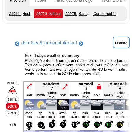
Prévision
Actuel
Historique de la neige
Informations du r
3101
ft
(Haut)
2697
ft
(Milieu)
2297
ft
(Base)
Cartes météo
derniers 6 jours
maintenant
Horaire
Next 4 days weather summary:
Pluie légère (total 6.0mm), généralement en baisse le jeu. soir.
Très doux (max 15°C le sam. après-midi, min 7°C le jeu. soir).
Vents se fortifiant (vents légers venant du NO le ven. matin,
vents forts venant du SO le dim. après-midi).
Altitude
vendredi
samedi
dimanche
7
8
9
après-
après-
après-
soir
matin
soir
matin
soir
matin
so
midi
midi
midi
3101
ft
2697
ft
aver­
qq
nua­
aver­
qq
nua­
nua­
nua­
pluie
q
2297
ft
ses
nuages
geux
ses
nuages
geux
geux
geux
légère
nua
mph
10
5
5
5
10
15
15
15
25
1