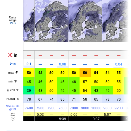
Carte
neige
Plus
in
—
—
—
—
—
—
—
—
—
0.1
—
—
0.08
—
—
—
—
0.04
in
50
48
50
50
50
59
54
54
55
5
max
°
F
45
46
50
46
48
57
50
50
55
4
min
°
F
39
43
50
45
45
54
43
45
50
4
chill
°
F
78
67
74
85
71
58
65
78
76
7
Humid.
%
Niveau de
7400
7200
7200
7500
7900
9000
10000
9800
9200
82
gel
ft
—
5:03
—
—
5:05
—
—
5:07
—
—
—
—
9:39
—
—
9:37
—
—
9: