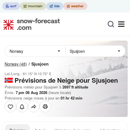
Norway
(48)
Sjusjoen
Lat./Long. :
61.15° N
10.70° E
Prévisions de Neige
pour Sjusjoen
Prévisions météo pour Sjusjoen à
2697
ft
altitude
Émis:
7 pm 06 Aug 2026
(heure locale)
Prévisions neige mises à jour en
01
hr
42
min