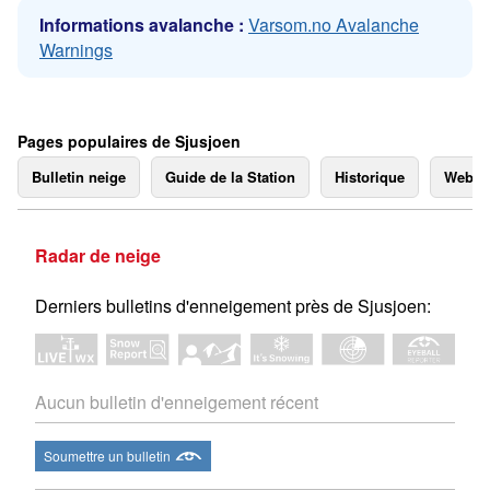
Informations avalanche :
Varsom.no Avalanche
Warnings
Pages populaires de Sjusjoen
Bulletin neige
Guide de la Station
Historique
Webc
Radar de neige
Derniers bulletins d'enneigement près de Sjusjoen:
Aucun bulletin d'enneigement récent
Soumettre un bulletin