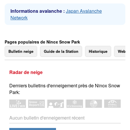
Informations avalanche :
Japan Avalanche
Network
Pages populaires de Ninox Snow Park
Bulletin neige
Guide de la Station
Historique
Webc
Radar de neige
Derniers bulletins d'enneigement près de Ninox Snow
Park:
Aucun bulletin d'enneigement récent