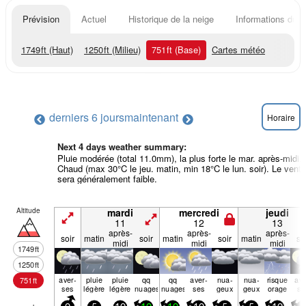
Prévision
Actuel
Historique de la neige
Informations du r
1749
ft
(Haut)
1250
ft
(Milieu)
751
ft
(Base)
Cartes météo
derniers 6 jours
maintenant
Horaire
Next 4 days weather summary:
Pluie modérée (total 11.0mm), la plus forte le mar. après-midi.
Chaud (max 30°C le jeu. matin, min 18°C le lun. soir). Le vent
sera généralement faible.
Altitude
mardi
mercredi
jeudi
11
12
13
après-
après-
après-
soir
matin
soir
matin
soir
matin
so
midi
midi
midi
1749
ft
1250
ft
aver­
pluie
pluie
qq
qq
aver­
nua­
nua­
risque
ave
751
ft
ses
légère
légère
nuages
nuages
ses
geux
geux
orage
se