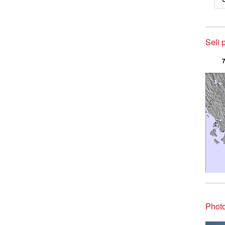
Seli 
7
Photo