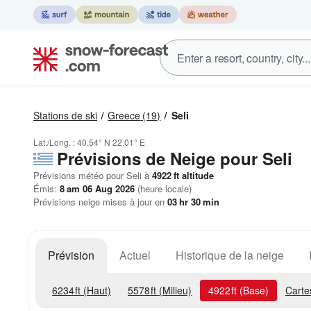
Stations de ski
Greece
(19)
Seli
Lat./Long. :
40.54° N
22.01° E
Prévisions de Neige
pour Seli
Prévisions météo pour Seli à
4922
ft
altitude
Émis:
8 am 06 Aug 2026
(heure locale)
Prévisions neige mises à jour en
03
hr
30
min
Prévision
Actuel
Historique de la neige
6234
ft
(Haut)
5578
ft
(Milieu)
4922
ft
(Base)
Carte