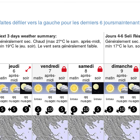
faites défiler vers la gauche pour les derniers 6 jours
maintenant
ext 3 days weather summary:
Jours 4-6 Seli R
énéralement sec. Chaud (max 27°C le sam. après-midi,
Généralement sec.
in 19°C le jeu. soir). Le vent sera généralement faible.
min 17°C le lun. so
jeudi
vendredi
samedi
dimanche
6
7
8
9
après-
après-
après-
après-
atin
soir
matin
soir
matin
soir
matin
soir
midi
midi
midi
midi
qq
qq
qq
qq
qq
qq
qq
qq
beau
beau
beau
beau
uages
nuages
nuages
nuages
nuages
nuages
nuages
nuages
5
5
5
5
10
5
5
10
5
5
10
5