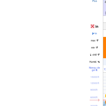
Plus
in
in
max
°
F
min
°
F
chill
°
F
Humid.
%
Niveau de
1
gel
ft
15000ft
12000ft
9000ft
6000ft
3000ft