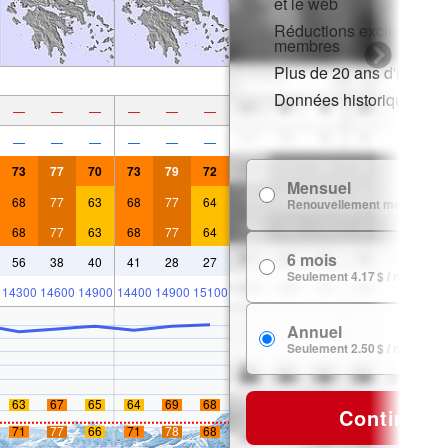
et le web
Réductions exclusives p
membres
Plus de 20 ans d'histori
Données historiques de
—
—
—
—
—
—
—
—
—
—
—
—
73
77
70
73
79
72
Mensuel
68
77
63
68
77
64
Renouvellement mensuel
68
77
63
68
77
64
6 mois
56
38
40
41
28
27
Seulement 4.17 $ / mois
14300
14600
14900
14400
14900
15100
Annuel
Seulement 2.50 $ / mois
63
67
65
64
69
68
Continuer
71
77
66
71
78
68