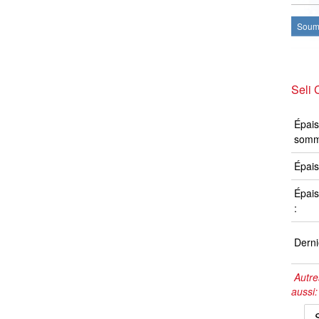
Soume
Seli 
Épais
somm
Épais
Épais
:
Derni
Autre
aussi