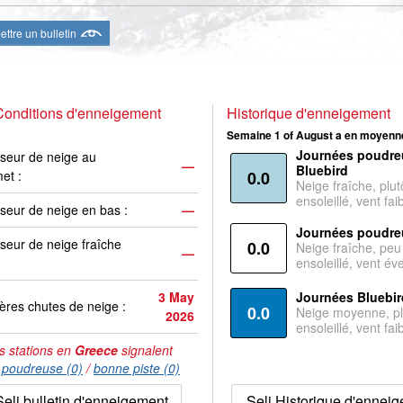
ttre un bulletin
Conditions d'enneigement
Historique d'enneigement
Semaine 1 of August a en moyenne
Journées poudre
seur de neige au
—
Bluebird
et :
0.0
Neige fraîche, plut
ensoleillé, vent faib
seur de neige en bas :
—
Journées poudre
seur de neige fraîche
0.0
Neige fraîche, peu
—
ensoleillé, vent év
3 May
Journées Bluebir
ères chutes de neige :
0.0
Neige moyenne, pl
2026
ensoleillé, vent faib
s stations en
Greece
signalent
:
poudreuse (0)
/
bonne piste (0)
Seli bulletin d'enneigement
Seli Historique d'ennei