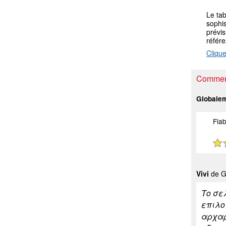
Le ta
sophis
prévis
référ
Clique
Comment
Globale
Fiab
Vivi
de Gr
Το σε
επιλο
αρχαρ