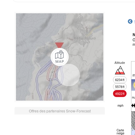
N
G
m
Altitude
m
6234
ft
5578
ft
4922
ft
n
mph
Offres des partenaires Snow-Forecast
Carte
neige