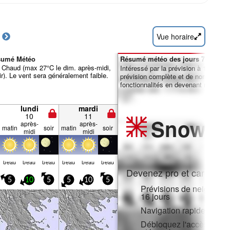
Vue horaire
ésumé Météo
Résumé météo des jours 7-16 :
 Chaud (max 27°C le dim. après-midi,
Intéressé par la prévision à 16 jours
ir). Le vent sera généralement faible.
prévision complète et de nombreuse
fonctionnalités en devenant membre 
lundi
mardi
10
11
Snow
Pr
après-
après-
matin
soir
matin
soir
midi
midi
beau
beau
beau
beau
beau
beau
Devenez pro et carve en:
5
10
5
5
10
5
Prévisions de neige hora
16 jours
Navigation rapide sans p
Débloquez l'accès compl