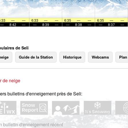
mer
6:33
—
—
6:33
—
—
6:35
—
—
6:35
—
—
—
8:42
—
—
8:39
—
—
8:38
—
—
8:37
—
ulaires de Seli
neige
Guide de la Station
Historique
Webcams
Plan
r de neige
ers bulletins d'enneigement près de Seli:
 bulletin d'enneigement récent