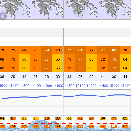
—
—
—
—
—
—
—
—
—
—
—
—
—
—
—
—
—
—
—
—
—
—
—
—
73
75
68
73
79
70
77
81
72
77
81
70
68
73
66
70
77
66
73
77
66
72
79
64
68
73
66
70
77
66
73
77
66
72
79
64
36
29
32
35
28
33
33
26
33
44
30
44
3600
14100
14300
14100
14600
14900
14300
15100
14900
14400
15100
15100
64
67
65
64
68
67
66
70
67
66
71
65
71
74
67
72
78
68
75
79
69
74
80
67