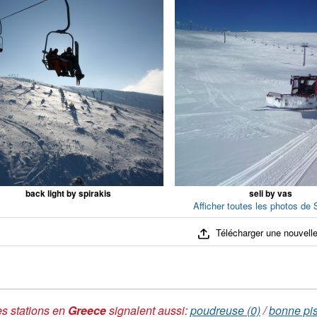
back light by spirakis
seli by vas
Afficher toutes les photos de S
Télécharger une nouvelle
s stations en
Greece
signalent aussi:
poudreuse (0)
/
bonne pis