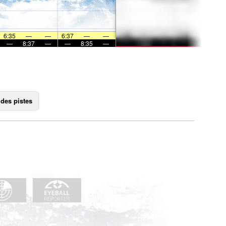
6:35
—
—
6:37
—
—
—
8:37
—
—
8:35
—
 des pistes