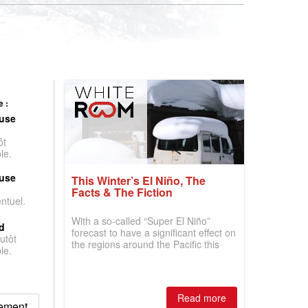
 :
use
ôt
le.
use
This Winter’s El Niño, The
Facts & The Fiction
entuel.
With a so-called “Super El Niño”
d
forecast to have a significant effect on
utôt
the regions around the Pacific this
le.
winter, the question skiers are asking
is simple: book now or wait, and
where are the best odds?
Read more
gement